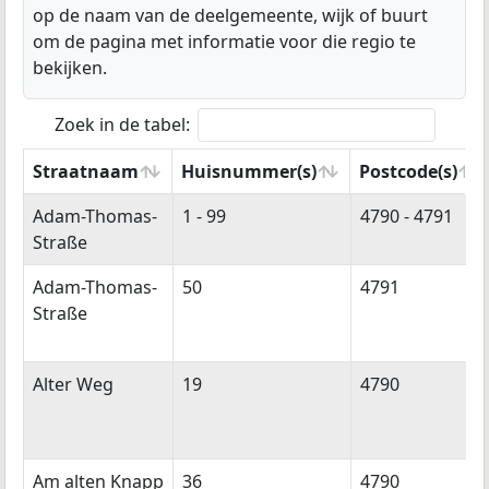
op de naam van de deelgemeente, wijk of buurt
om de pagina met informatie voor die regio te
bekijken.
Zoek in de tabel:
Straatnaam
Huisnummer(s)
Postcode(s)
Straatnaam
Huisnummer(s)
Postcode(s)
Adam-Thomas-
1 - 99
4790 - 4791
Straße
Adam-Thomas-
50
4791
Straße
Alter Weg
19
4790
Am alten Knapp
36
4790