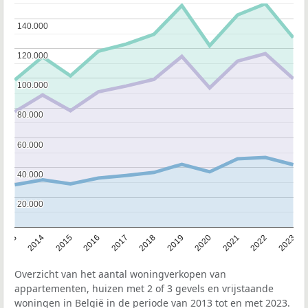
140.000
140.000
120.000
120.000
100.000
100.000
80.000
80.000
60.000
60.000
40.000
40.000
20.000
20.000
2013
2014
2015
2016
2017
2018
2019
2020
2021
2022
2023
Overzicht van het aantal woningverkopen van
appartementen, huizen met 2 of 3 gevels en vrijstaande
woningen in België in de periode van 2013 tot en met 2023.