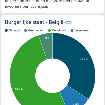
de periode 2009 tot en met 2026 met het aantal
inwoners per levensjaar.
Burgerlijke staat - België
Gehuwd
Gescheiden
Ongehuwd
Verweduwd
5,3%
34,2%
51,2%
9,3%