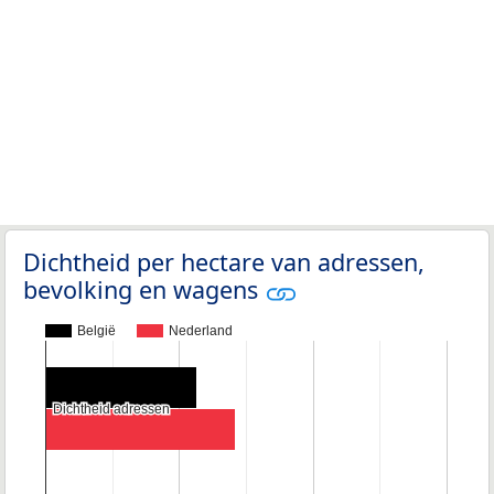
Dichtheid per hectare van adressen,
bevolking en wagens
België
Nederland
Dichtheid adressen
Dichtheid adressen