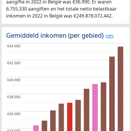
aangifte in 2022 in België was €36.990. Er waren
6.755.330 aangiften en het totale netto belastbaar
inkomen in 2022 in België was €249.878.072.442.
Gemiddeld inkomen (per gebied)
€44.000
€44.000
€42.000
€42.000
€40.000
€40.000
€38.000
€38.000
€36.000
€36.000