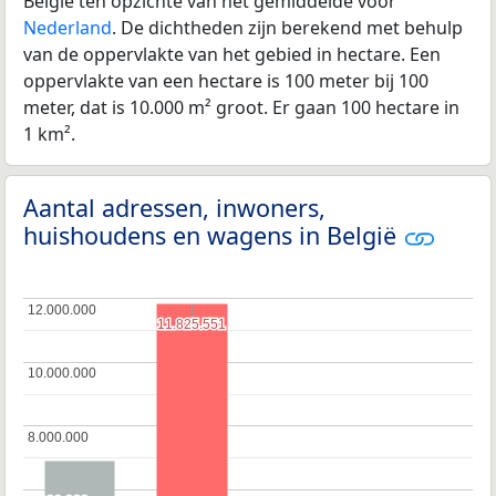
België ten opzichte van het gemiddelde voor
Nederland
. De dichtheden zijn berekend met behulp
van de oppervlakte van het gebied in hectare. Een
oppervlakte van een hectare is 100 meter bij 100
meter, dat is 10.000 m² groot. Er gaan 100 hectare in
1 km².
Aantal adressen, inwoners,
huishoudens en wagens in België
12.000.000
12.000.000
11.825.551
11.825.551
10.000.000
10.000.000
8.000.000
8.000.000