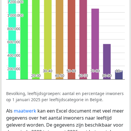
1.200.000
1.200.000
1.000.000
1.000.000
800.000
800.000
600.000
600.000
400.000
400.000
200.000
200.000
30-40
30-40
50-60
50-60
70-80
70-80
90+
90+
20-30
20-30
40-50
40-50
60-70
60-70
80-90
80-90
Bevolking, leeftijdsgroepen: aantal en percentage inwoners
op 1 januari 2025 per leeftijdscategorie in België.
Als
maatwerk
kan een Excel document met veel meer
gegevens over het aantal inwoners naar leeftijd
geleverd worden. De gegevens zijn beschikbaar voor