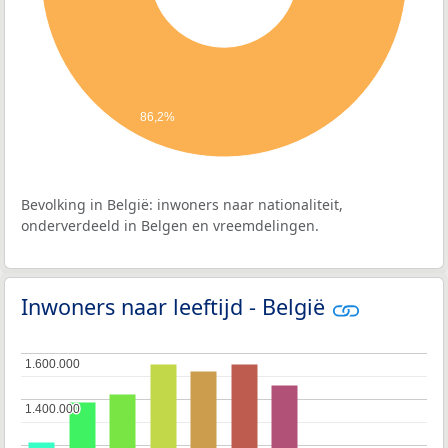
86,2%
Bevolking in België: inwoners naar nationaliteit,
onderverdeeld in Belgen en vreemdelingen.
Inwoners naar leeftijd - België
1.600.000
1.600.000
1.400.000
1.400.000