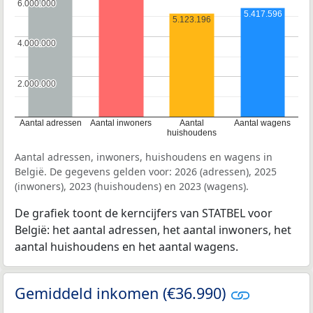
6.000.000
6.000.000
5.417.596
5.123.196
4.000.000
4.000.000
2.000.000
2.000.000
Aantal adressen
Aantal inwoners
Aantal
Aantal wagens
huishoudens
Aantal adressen, inwoners, huishoudens en wagens in
België. De gegevens gelden voor: 2026 (adressen), 2025
(inwoners), 2023 (huishoudens) en 2023 (wagens).
De grafiek toont de kerncijfers van STATBEL voor
België: het aantal adressen, het aantal inwoners, het
aantal huishoudens en het aantal wagens.
Gemiddeld inkomen (€36.990)