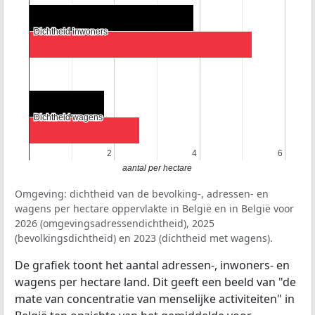
Dichtheid inwoners
Dichtheid inwoners
Dichtheid wagens
Dichtheid wagens
2
2
4
4
6
6
aantal per hectare
Omgeving: dichtheid van de bevolking-, adressen- en
wagens per hectare oppervlakte in België en in België voor
2026 (omgevingsadressendichtheid), 2025
(bevolkingsdichtheid) en 2023 (dichtheid met wagens).
De grafiek toont het aantal adressen-, inwoners- en
wagens per hectare land. Dit geeft een beeld van "de
mate van concentratie van menselijke activiteiten" in