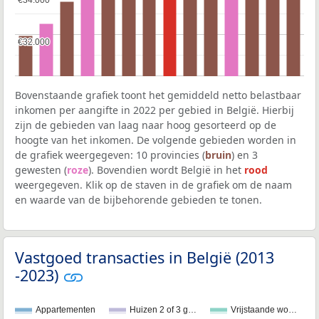
€34.000
€34.000
€32.000
€32.000
Bovenstaande grafiek toont het gemiddeld netto belastbaar
inkomen per aangifte in 2022 per gebied in België. Hierbij
zijn de gebieden van laag naar hoog gesorteerd op de
hoogte van het inkomen. De volgende gebieden worden in
de grafiek weergegeven: 10 provincies (
bruin
) en 3
gewesten (
roze
). Bovendien wordt België in het
rood
weergegeven. Klik op de staven in de grafiek om de naam
en waarde van de bijbehorende gebieden te tonen.
Vastgoed transacties in België (2013
-2023)
Appartementen
Huizen 2 of 3 g…
Vrijstaande wo…