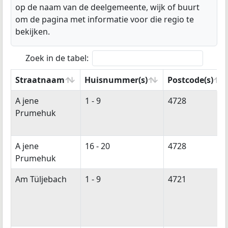
op de naam van de deelgemeente, wijk of buurt
om de pagina met informatie voor die regio te
bekijken.
Zoek in de tabel:
Straatnaam
Huisnummer(s)
Postcode(s)
Straatnaam
Huisnummer(s)
Postcode(s)
A jene
1 - 9
4728
Prumehuk
A jene
16 - 20
4728
Prumehuk
Am Tüljebach
1 - 9
4721