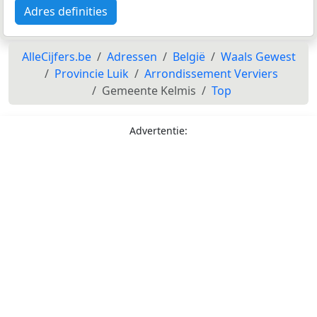
Adres definities
AlleCijfers.be
Adressen
België
Waals Gewest
Provincie Luik
Arrondissement Verviers
Gemeente Kelmis
Top
Advertentie: