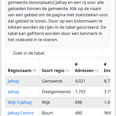
gemeente (woonplaats) Jalhay en een rij voor alle
gebieden binnen de gemeente. Klik op de naam
van een gebied om de pagina met statistieken voor
dat gebied te tonen. Door op een kolomnaam te
klikken worden de rijen in de tabel gesorteerd. De
tabel kan gefilterd worden door een kenmerk in
het zoekveld in te voeren.
Zoek in de tabel:
#
#
Regionaam
Soort regio
Adressen
Inwo
Regionaam
Soort regio
#
#
Jalhay
Gemeente
4.021
8.770
Adressen
Inwo
Jalhay
Deelgemeente
1.703
3.754
Wijk 0 Jalhay
Wijk
698
1.417
Jalhay-Centre
Buurt
480
964