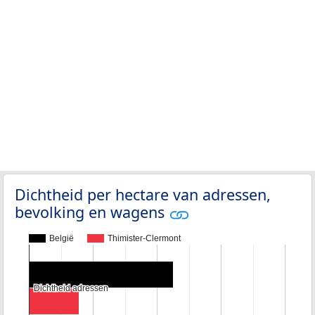
Dichtheid per hectare van adressen,
bevolking en wagens
België
Thimister-Clermont
Dichtheid adressen
Dichtheid adressen