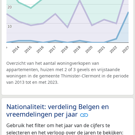
20
20
10
10
2013
2014
2015
2016
2017
2018
2019
2020
2021
2022
2023
Overzicht van het aantal woningverkopen van
appartementen, huizen met 2 of 3 gevels en vrijstaande
woningen in de gemeente Thimister-Clermont in de periode
van 2013 tot en met 2023.
Nationaliteit: verdeling Belgen en
vreemdelingen per jaar
Gebruik het filter om het jaar van de cijfers te
selecteren en het verloop over de jaren te bekijken: