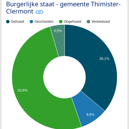
Burgerlijke staat - gemeente Thimister-
Clermont
Gehuwd
Gescheiden
Ongehuwd
Verweduwd
4,5%
36,1%
50,8%
8,6%