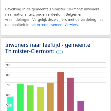
Bevolking in de gemeente Thimister-Clermont: inwoners
naar nationaliteit, onderverdeeld in Belgen en
vreemdelingen. Vergelijk deze cijfers met de verdeling naar
nationaliteit in
het Arrondissement Verviers
.
Inwoners naar leeftijd - gemeente
Thimister-Clermont
900
900
800
800
700
700
600
600
500
500