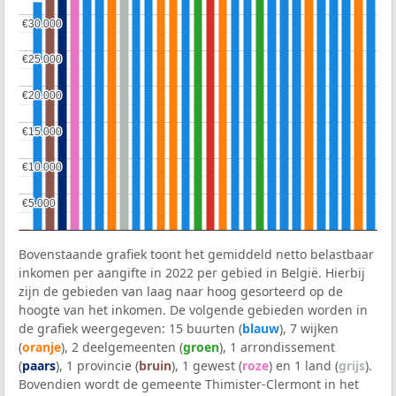
€30.000
€30.000
€25.000
€25.000
€20.000
€20.000
€15.000
€15.000
€10.000
€10.000
€5.000
€5.000
Bovenstaande grafiek toont het gemiddeld netto belastbaar
inkomen per aangifte in 2022 per gebied in België. Hierbij
zijn de gebieden van laag naar hoog gesorteerd op de
hoogte van het inkomen. De volgende gebieden worden in
de grafiek weergegeven: 15 buurten (
blauw
), 7 wijken
(
oranje
), 2 deelgemeenten (
groen
), 1 arrondissement
(
paars
), 1 provincie (
bruin
), 1 gewest (
roze
) en 1 land (
grijs
).
Bovendien wordt de gemeente Thimister-Clermont in het