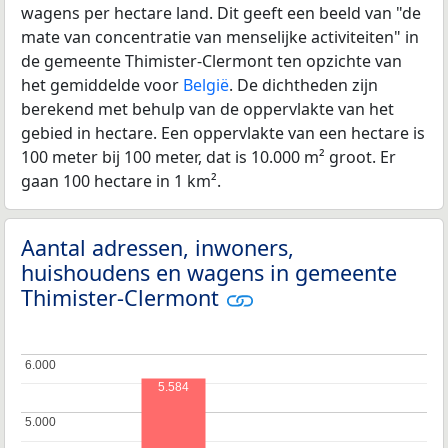
wagens per hectare land. Dit geeft een beeld van "de
mate van concentratie van menselijke activiteiten" in
de gemeente Thimister-Clermont ten opzichte van
het gemiddelde voor
België
. De dichtheden zijn
berekend met behulp van de oppervlakte van het
gebied in hectare. Een oppervlakte van een hectare is
100 meter bij 100 meter, dat is 10.000 m² groot. Er
gaan 100 hectare in 1 km².
Aantal adressen, inwoners,
huishoudens en wagens in gemeente
Thimister-Clermont
6.000
6.000
5.584
5.000
5.000