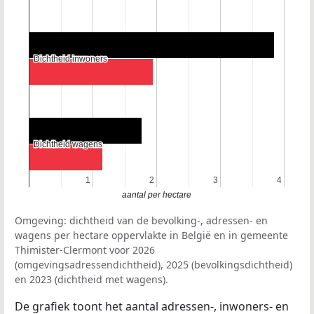
Dichtheid inwoners
Dichtheid inwoners
Dichtheid wagens
Dichtheid wagens
1
1
2
2
3
3
4
4
aantal per hectare
Omgeving: dichtheid van de bevolking-, adressen- en
wagens per hectare oppervlakte in België en in gemeente
Thimister-Clermont voor 2026
(omgevingsadressendichtheid), 2025 (bevolkingsdichtheid)
en 2023 (dichtheid met wagens).
De grafiek toont het aantal adressen-, inwoners- en