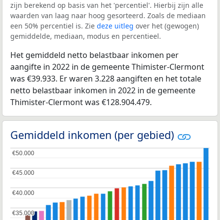
zijn berekend op basis van het 'percentiel'. Hierbij zijn alle
waarden van laag naar hoog gesorteerd. Zoals de mediaan
een 50% percentiel is. Zie
deze uitleg
over het (gewogen)
gemiddelde, mediaan, modus en percentieel.
Het gemiddeld netto belastbaar inkomen per
aangifte in 2022 in de gemeente Thimister-Clermont
was €39.933. Er waren 3.228 aangiften en het totale
netto belastbaar inkomen in 2022 in de gemeente
Thimister-Clermont was €128.904.479.
Gemiddeld inkomen (per gebied)
€50.000
€50.000
€45.000
€45.000
€40.000
€40.000
€35.000
€35.000