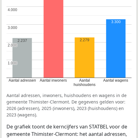
4.000
4.000
3.300
3.000
3.000
2.279
2.237
2.000
2.000
1.000
1.000
Aantal adressen
Aantal inwoners
Aantal
Aantal wagens
huishoudens
Aantal adressen, inwoners, huishoudens en wagens in de
gemeente Thimister-Clermont. De gegevens gelden voor:
2026 (adressen), 2025 (inwoners), 2023 (huishoudens) en
2023 (wagens).
De grafiek toont de kerncijfers van STATBEL voor de
gemeente Thimister-Clermont: het aantal adressen,