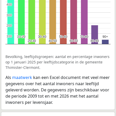
400
400
300
300
200
200
100
100
10-20
10-20
30-40
30-40
50-60
50-60
70-80
70-80
90+
90+
20-30
20-30
40-50
40-50
60-70
60-70
80-90
80-90
Bevolking, leeftijdsgroepen: aantal en percentage inwoners
op 1 januari 2025 per leeftijdscategorie in de gemeente
Thimister-Clermont.
Als
maatwerk
kan een Excel document met veel meer
gegevens over het aantal inwoners naar leeftijd
geleverd worden. De gegevens zijn beschikbaar voor
de periode 2009 tot en met 2026 met het aantal
inwoners per levensjaar.