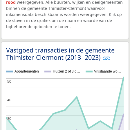
rood
weergegeven. Alle buurten, wijken en deelgemeenten
binnen de gemeente Thimister-Clermont waarvoor
inkomensdata beschikbaar is worden weergegeven. Klik op
de staven in de grafiek om de naam en waarde van de
bijbehorende gebieden te tonen.
Vastgoed transacties in de gemeente
Thimister-Clermont (2013 -2023)
Appartementen
Huizen 2 of 3 g…
Vrijstaande wo…
50
50
40
40
30
30