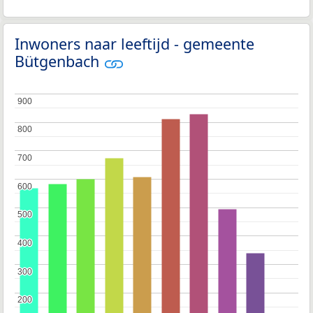
Inwoners naar leeftijd - gemeente
Bütgenbach
900
900
800
800
700
700
600
600
500
500
400
400
300
300
200
200