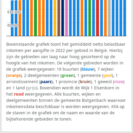
€10.000
€10.000
€5.000
€5.000
Bovenstaande grafiek toont het gemiddeld netto belastbaar
inkomen per aangifte in 2022 per gebied in België. Hierbij
zijn de gebieden van laag naar hoog gesorteerd op de
hoogte van het inkomen. De volgende gebieden worden in
de grafiek weergegeven: 16 buurten (
blauw
), 7 wijken
(
oranje
), 2 deelgemeenten (
groen
), 1 gemeente (
geel
), 1
arrondissement (
paars
), 1 provincie (
bruin
), 1 gewest (
roze
)
en 1 land (
grijs
). Bovendien wordt de Wijk 1 Elsenborn in
het
rood
weergegeven. Alle buurten, wijken en
deelgemeenten binnen de gemeente Bütgenbach waarvoor
inkomensdata beschikbaar is worden weergegeven. Klik op
de staven in de grafiek om de naam en waarde van de
bijbehorende gebieden te tonen.