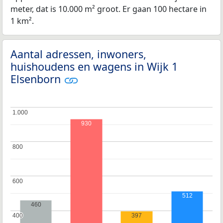
meter, dat is 10.000 m² groot. Er gaan 100 hectare in
1 km².
Aantal adressen, inwoners,
huishoudens en wagens in Wijk 1
Elsenborn
1.000
1.000
930
800
800
600
600
512
460
397
400
400