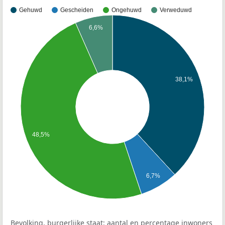
Gehuwd
Gescheiden
Ongehuwd
Verweduwd
6,6%
38,1%
48,5%
6,7%
Bevolking, burgerlijke staat: aantal en percentage inwoners