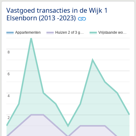
Vastgoed transacties in de Wijk 1
Elsenborn (2013 -2023)
Appartementen
Huizen 2 of 3 g…
Vrijstaande wo…
8
8
6
6
4
4
2
2