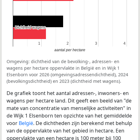
Dichtheid wagens
Dichtheid wagens
1
1
2
2
3
3
4
4
aantal per hectare
Omgeving: dichtheid van de bevolking-, adressen- en
wagens per hectare oppervlakte in België en in Wijk 1
Elsenborn voor 2026 (omgevingsadressendichtheid), 2024
(bevolkingsdichtheid) en 2023 (dichtheid met wagens).
De grafiek toont het aantal adressen-, inwoners- en
wagens per hectare land. Dit geeft een beeld van "de
mate van concentratie van menselijke activiteiten" in
de Wijk 1 Elsenborn ten opzichte van het gemiddelde
voor
België
. De dichtheden zijn berekend met behulp
van de oppervlakte van het gebied in hectare. Een
oppervlakte van een hectare is 100 meter bij 100