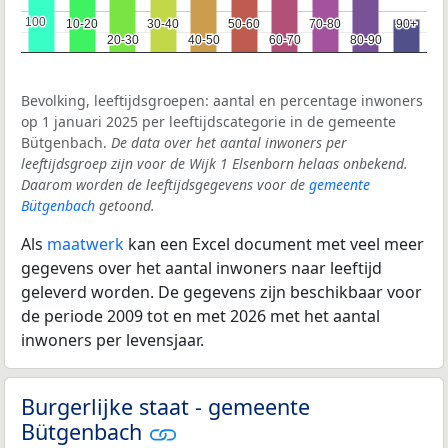
100
100
10-20
10-20
30-40
30-40
50-60
50-60
70-80
70-80
90+
90+
20-30
20-30
40-50
40-50
60-70
60-70
80-90
80-90
Bevolking, leeftijdsgroepen: aantal en percentage inwoners
op 1 januari 2025 per leeftijdscategorie in de gemeente
Bütgenbach.
De data over het aantal inwoners per
leeftijdsgroep zijn voor de Wijk 1 Elsenborn helaas onbekend.
Daarom worden de leeftijdsgegevens voor de
gemeente
Bütgenbach
getoond.
Als
maatwerk
kan een Excel document met veel meer
gegevens over het aantal inwoners naar leeftijd
geleverd worden. De gegevens zijn beschikbaar voor
de periode 2009 tot en met 2026 met het aantal
inwoners per levensjaar.
Burgerlijke staat - gemeente
Bütgenbach