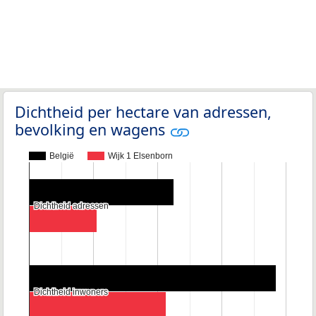
Dichtheid per hectare van adressen,
bevolking en wagens
België
Wijk 1 Elsenborn
Dichtheid adressen
Dichtheid adressen
Dichtheid inwoners
Dichtheid inwoners