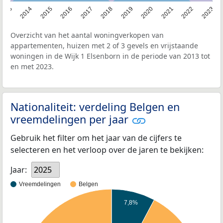
2013
2014
2015
2016
2017
2018
2019
2020
2021
2022
2023
Overzicht van het aantal woningverkopen van
appartementen, huizen met 2 of 3 gevels en vrijstaande
woningen in de Wijk 1 Elsenborn in de periode van 2013 tot
en met 2023.
Nationaliteit: verdeling Belgen en
vreemdelingen per jaar
Gebruik het filter om het jaar van de cijfers te
selecteren en het verloop over de jaren te bekijken:
Jaar:
2025
Vreemdelingen
Belgen
7,8%