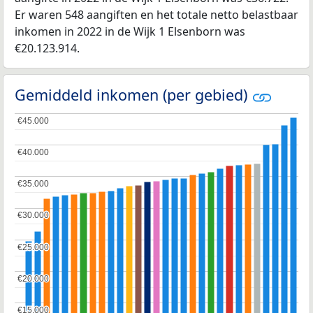
Er waren 548 aangiften en het totale netto belastbaar
inkomen in 2022 in de Wijk 1 Elsenborn was
€20.123.914.
Gemiddeld inkomen (per gebied)
€45.000
€45.000
€40.000
€40.000
€35.000
€35.000
€30.000
€30.000
€25.000
€25.000
€20.000
€20.000
€15.000
€15.000