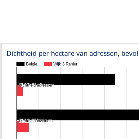
Dichtheid per hectare van adressen, bev
België
Wijk 3 Rahier
Dichtheid adressen
Dichtheid adressen
Dichtheid inwoners
Dichtheid inwoners