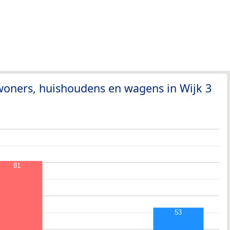
woners, huishoudens en wagens in Wijk 3
81
53