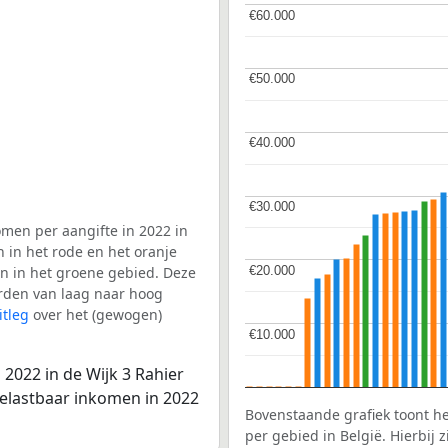
€60.000
€60.000
€50.000
€50.000
€40.000
€40.000
€30.000
€30.000
men per aangifte in 2022 in
n in het rode en het oranje
€20.000
€20.000
en in het groene gebied. Deze
aarden van laag naar hoog
itleg
over het (gewogen)
€10.000
€10.000
2022 in de Wijk 3 Rahier
belastbaar inkomen in 2022
Bovenstaande grafiek toont h
per gebied in België. Hierbij