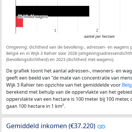
Dichtheid wagens
Dichtheid wagens
1
1
2
2
aantal per hectare
Omgeving: dichtheid van de bevolking-, adressen- en wagens p
België en in Wijk 3 Rahier voor 2026 (omgevingsadressendichth
(bevolkingsdichtheid) en 2023 (dichtheid met wagens).
De grafiek toont het aantal adressen-, inwoners- en wag
geeft een beeld van "de mate van concentratie van mensel
Wijk 3 Rahier ten opzichte van het gemiddelde voor
Belg
berekend met behulp van de oppervlakte van het gebied 
oppervlakte van een hectare is 100 meter bij 100 meter, d
gaan 100 hectare in 1 km².
Gemiddeld inkomen (€37.220)