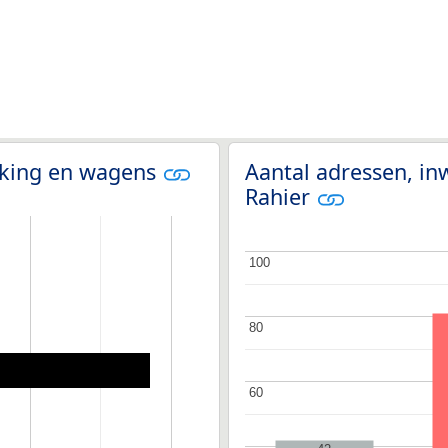
olking en wagens
Aantal adressen, in
Rahier
100
100
80
80
60
60