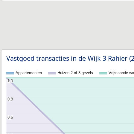
Vastgoed transacties in de Wijk 3 Rahier (
Appartementen
Huizen 2 of 3 gevels
Vrijstaande w
1,0
1,0
0,8
0,8
0,6
0,6