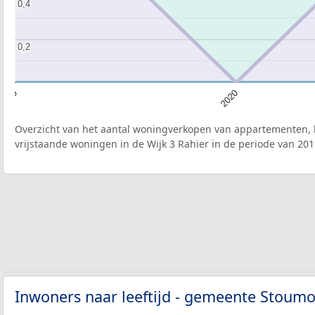
0,4
0,4
0,2
0,2
2019
2020
Overzicht van het aantal woningverkopen van appartementen, h
vrijstaande woningen in de Wijk 3 Rahier in de periode van 201
Inwoners naar leeftijd - gemeente Stoum