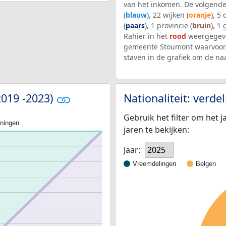
van het inkomen. De volgende
(
blauw
), 22 wijken (
oranje
), 5
(
paars
), 1 provincie (
bruin
), 1
Rahier in het
rood
weergegeve
gemeente Stoumont waarvoor 
staven in de grafiek om de n
2019 -2023)
Nationaliteit: verd
Gebruik het filter om het j
oningen
jaren te bekijken:
Jaar:
2025
Vreemdelingen
Belgen