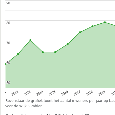
90
90
80
80
70
70
60
60
50
50
2015
20
2012
2017
2014
2019
2011
2016
2013
2018
Bovenstaande grafiek toont het aantal inwoners per jaar op ba
voor de Wijk 3 Rahier.