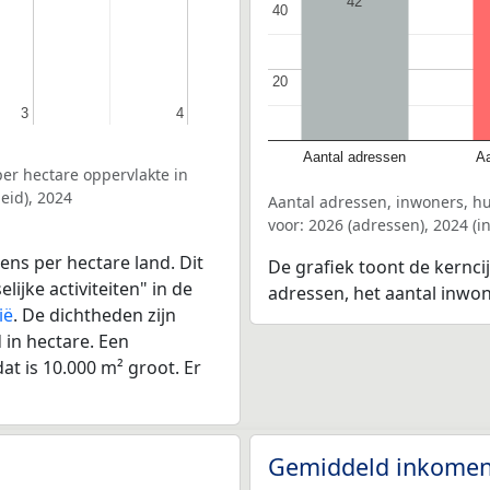
42
40
40
20
20
3
3
4
4
Aantal adressen
Aa
er hectare oppervlakte in
eid), 2024
Aantal adressen, inwoners, h
voor: 2026 (adressen), 2024 (
ens per hectare land. Dit
De grafiek toont de kerncij
ijke activiteiten" in de
adressen, het aantal inwo
ië
. De dichtheden zijn
in hectare. Een
at is 10.000 m² groot. Er
Gemiddeld inkomen