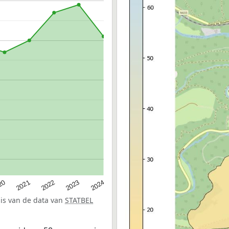
20
2022
2024
2021
2023
sis van de data van
STATBEL