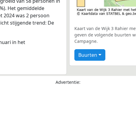
egroeid van 58 personen in
0%). Het gemiddelde
met 2024 was 2 persoon
licht stijgende trend: De
Kaart van de Wijk 3 Rahier met
geven de volgende buurten we
Campagne.
nuari in het
Buurten
Advertentie: