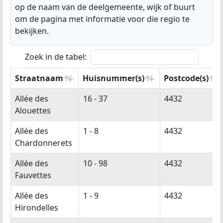
op de naam van de deelgemeente, wijk of buurt
om de pagina met informatie voor die regio te
bekijken.
Zoek in de tabel:
Straatnaam
Huisnummer(s)
Postcode(s)
Straatnaam
Huisnummer(s)
Postcode(s)
Allée des
16 - 37
4432
Alouettes
Allée des
1 - 8
4432
Chardonnerets
Allée des
10 - 98
4432
Fauvettes
Allée des
1 - 9
4432
Hirondelles