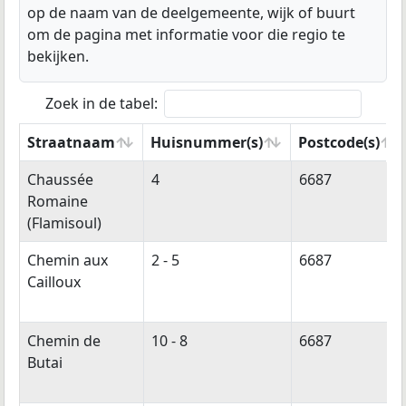
op de naam van de deelgemeente, wijk of buurt
om de pagina met informatie voor die regio te
bekijken.
Zoek in de tabel:
Straatnaam
Huisnummer(s)
Postcode(s)
Straatnaam
Huisnummer(s)
Postcode(s)
Chaussée
4
6687
Romaine
(Flamisoul)
Chemin aux
2 - 5
6687
Cailloux
Chemin de
10 - 8
6687
Butai