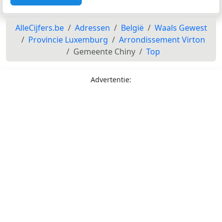
AlleCijfers.be
Adressen
België
Waals Gewest
Provincie Luxemburg
Arrondissement Virton
Gemeente Chiny
Top
Advertentie: