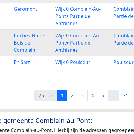
Geromont
Wijk 0 Comblain-Au-
Comblai
Pont+ Partie de
Partie d
Anthisnes
Roches-Noires-
Wijk 0 Comblain-Au-
Comblai
Bois de
Pont+ Partie de
Partie d
Comblain
Anthisnes
En Sart
Wijk 0 Poulseur
Poulseur
Vorige
1
2
3
4
5
…
21
de gemeente Comblain-au-Pont:
ente Comblain-au-Pont. Hierbij zijn de adressen gegroepe