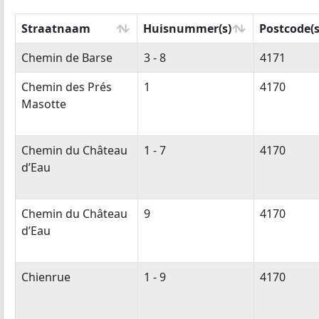
Straatnaam
Huisnummer(s)
Postcode(s
Straatnaam
Huisnummer(s)
Postcode(s
Chemin de Barse
3 - 8
4171
Chemin des Prés
1
4170
Masotte
Chemin du Château
1 - 7
4170
d’Eau
Chemin du Château
9
4170
d’Eau
Chienrue
1 - 9
4170