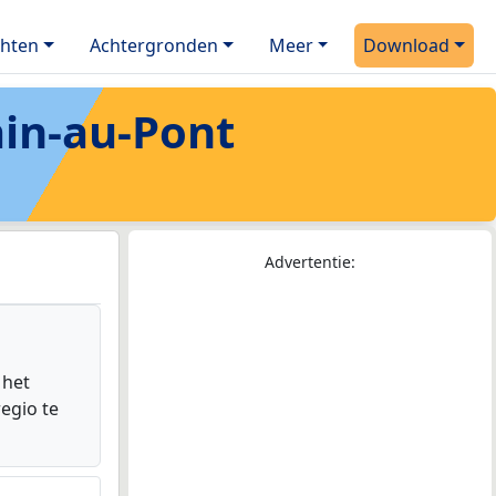
chten
Achtergronden
Meer
Download
in-au-Pont
Advertentie:
 het
egio te