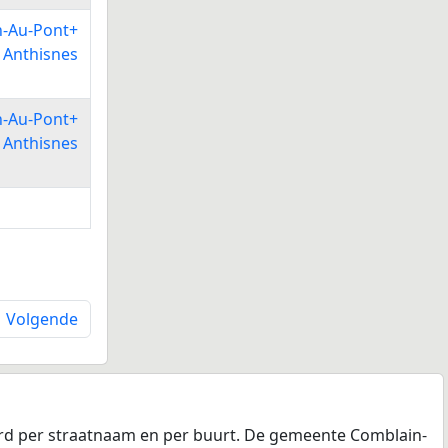
n-Au-Pont+
e Anthisnes
n-Au-Pont+
e Anthisnes
Volgende
erd per straatnaam en per buurt. De gemeente Comblain-