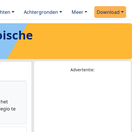
chten
Achtergronden
Meer
Download
ische
Advertentie:
 het
egio te