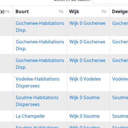
s)
Buurt
Wijk
Deelg
s)
Buurt
Wijk
Deelg
Gochenee-Habitations
Wijk 0 Gochenee
Goche
Disp.
Gochenee-Habitations
Wijk 0 Gochenee
Goche
Disp.
Gochenee-Habitations
Wijk 0 Gochenee
Goche
Disp.
Vodelee-Habitations
Wijk 0 Vodelee
Vodele
Dispersees
Soulme-Habitations
Wijk 0 Soulme
Soulm
Dispersees
La Champelle
Wijk 0 Soulme
Soulm
Soulme-Habitations
Wijk 0 Soulme
Soulm