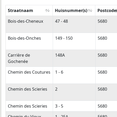
Straatnaam
Huisnummer(s)
Postcode(
Straatnaam
Huisnummer(s)
Postcode(
Bois-des-Cheneux
47 - 48
5680
Bois-des-Onches
149 - 150
5680
Carrière de
148A
5680
Gochenée
Chemin des Coutures
1 - 6
5680
Chemin des Scieries
2
5680
Chemin des Scieries
3 - 5
5680
Chemin du Vieux-
1 - 25A
5680