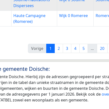
Dispersees
Haute Campagne
Wijk 0 Romeree
Romer
(Romeree)
Vorige
1
2
3
4
5
…
20
de gemeente Doische:
nte Doische. Hierbij zijn de adressen gegroepeerd per str
r rijen in de tabel dan unieke straatnamen in de gemeente 
eelgemeenten, wijken en buurten in de gemeente Doische. D
van de adresgegevens per 1 januari 2026. Bekijk ook de
ove
 STATBEL zowel een woonplaats als een gemeente.