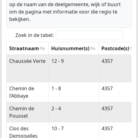
op de naam van de deelgemeente, wijk of buurt
om de pagina met informatie voor die regio te
bekijken.
Zoek in de tabel:
Straatnaam
Huisnummer(s)
Postcode(s)
Straatnaam
Huisnummer(s)
Postcode(s)
Chaussée Verte
12 - 9
4357
Chemin de
1 - 8
4357
l’Abbaye
Chemin de
2 - 4
4357
Pousset
Clos des
10 - 7
4357
Demoiselles