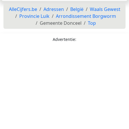
AlleCijfers.be
Adressen
België
Waals Gewest
Provincie Luik
Arrondissement Borgworm
Gemeente Donceel
Top
Advertentie: