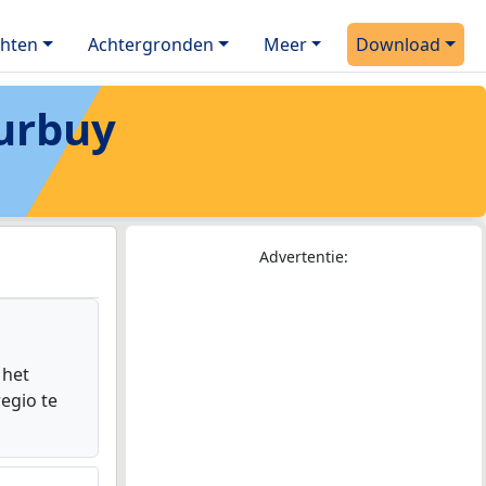
chten
Achtergronden
Meer
Download
urbuy
Advertentie:
 het
egio te