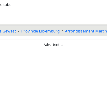
e tabel.
s Gewest
Provincie Luxemburg
Arrondissement Marc
Advertentie: