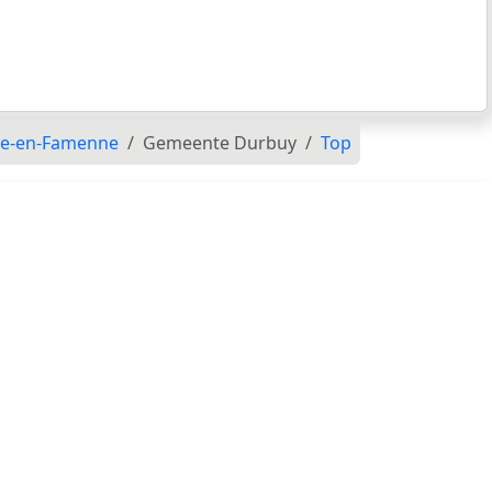
he-en-Famenne
Gemeente Durbuy
Top