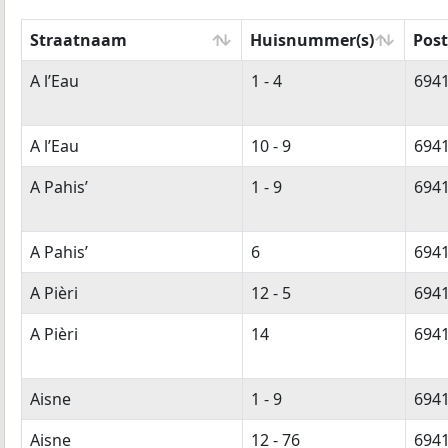
Straatnaam
Huisnummer(s)
Post
Straatnaam
Huisnummer(s)
Post
A l’Eau
1 - 4
694
A l’Eau
10 - 9
694
A Pahis’
1 - 9
694
A Pahis’
6
694
A Pièri
12 - 5
694
A Pièri
14
694
Aisne
1 - 9
694
Aisne
12 - 76
694