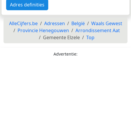
Adres definities
AlleCijfers.be
Adressen
België
Waals Gewest
Provincie Henegouwen
Arrondissement Aat
Gemeente Elzele
Top
Advertentie: