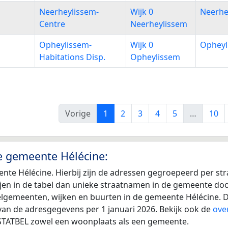
Neerheylissem-
Wijk 0
Neerhe
Centre
Neerheylissem
Opheylissem-
Wijk 0
Opheyl
Habitations Disp.
Opheylissem
Vorige
1
2
3
4
5
…
10
de gemeente Hélécine:
nte Hélécine. Hierbij zijn de adressen gegroepeerd per st
 rijen in de tabel dan unieke straatnamen in de gemeente d
eelgemeenten, wijken en buurten in de gemeente Hélécine. D
van de adresgegevens per 1 januari 2026. Bekijk ook de
ove
n STATBEL zowel een woonplaats als een gemeente.