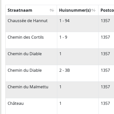
Straatnaam
Huisnummer(s)
Postco
Straatnaam
Huisnummer(s)
Postco
Chaussée de Hannut
1 - 94
1357
Chemin des Cortils
1 - 9
1357
Chemin du Diable
1
1357
Chemin du Diable
2 - 3B
1357
Chemin du Malmettu
1
1357
Château
1
1357