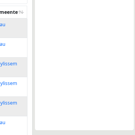
emeente
emeente
au
au
ylissem
ylissem
ylissem
au