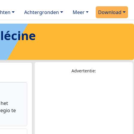
chten
Achtergronden
Meer
Download
lécine
Advertentie:
 het
egio te