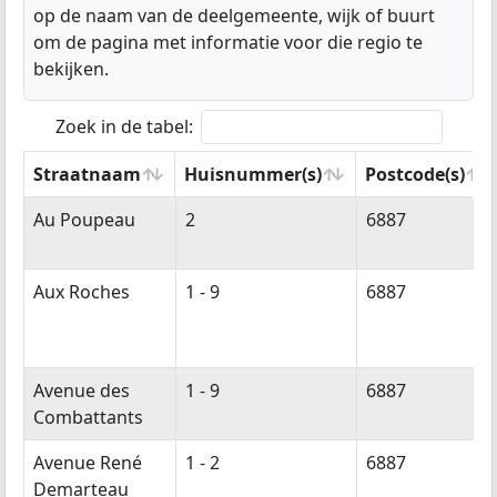
op de naam van de deelgemeente, wijk of buurt
om de pagina met informatie voor die regio te
bekijken.
Zoek in de tabel:
Straatnaam
Huisnummer(s)
Postcode(s)
Straatnaam
Huisnummer(s)
Postcode(s)
Au Poupeau
2
6887
Aux Roches
1 - 9
6887
Avenue des
1 - 9
6887
Combattants
Avenue René
1 - 2
6887
Demarteau