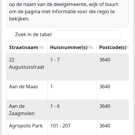
op de naam van de deelgemeente, wijk of buurt
om de pagina met informatie voor die regio te
bekijken.
Zoek in de tabel:
Straatnaam
Huisnummer(s)
Postcode(s)
Straatnaam
Huisnummer(s)
Postcode(s)
22
1 - 7
3640
Augustusstraat
Aan de Maas
1
3640
Aan de
1 - 6
3640
Zaagmolen
Agropolis Park
101 - 207
3640