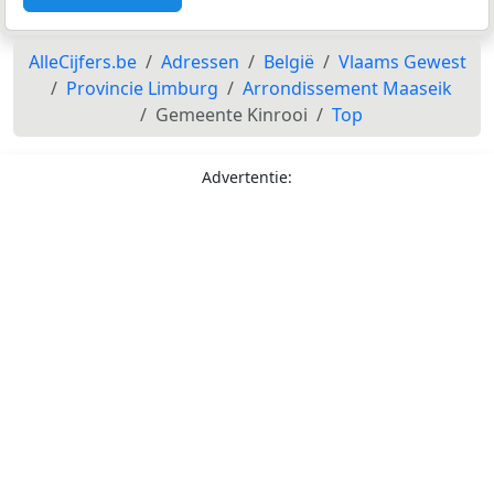
AlleCijfers.be
Adressen
België
Vlaams Gewest
Provincie Limburg
Arrondissement Maaseik
Gemeente Kinrooi
Top
Advertentie: