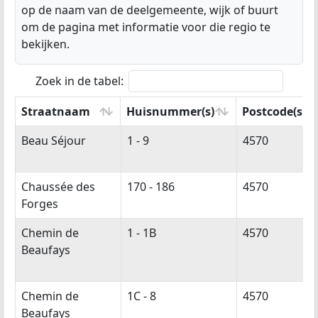
op de naam van de deelgemeente, wijk of buurt
om de pagina met informatie voor die regio te
bekijken.
Zoek in de tabel:
Straatnaam
Huisnummer(s)
Postcode(s)
Straatnaam
Huisnummer(s)
Postcode(s)
Beau Séjour
1 - 9
4570
Chaussée des
170 - 186
4570
Forges
Chemin de
1 - 1B
4570
Beaufays
Chemin de
1C - 8
4570
Beaufays