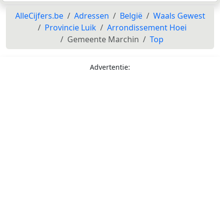
AlleCijfers.be
Adressen
België
Waals Gewest
Provincie Luik
Arrondissement Hoei
Gemeente Marchin
Top
Advertentie: