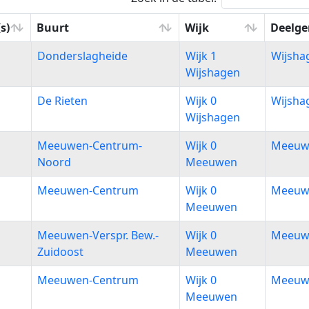
s)
Buurt
Wijk
Deelg
s)
Buurt
Wijk
Deelg
Donderslagheide
Wijk 1
Wijsha
Wijshagen
De Rieten
Wijk 0
Wijsha
Wijshagen
Meeuwen-Centrum-
Wijk 0
Meeuw
Noord
Meeuwen
Meeuwen-Centrum
Wijk 0
Meeuw
Meeuwen
Meeuwen-Verspr. Bew.-
Wijk 0
Meeuw
Zuidoost
Meeuwen
Meeuwen-Centrum
Wijk 0
Meeuw
Meeuwen