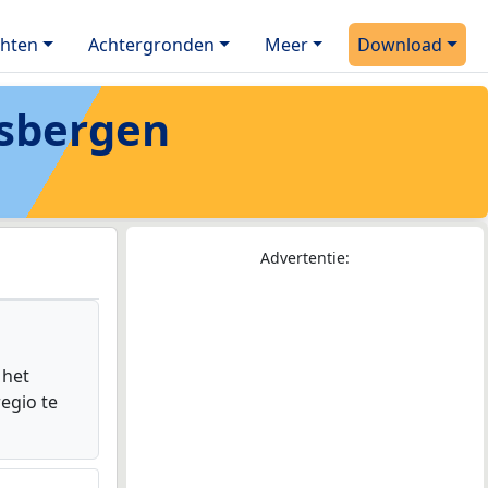
chten
Achtergronden
Meer
Download
sbergen
Advertentie:
 het
egio te