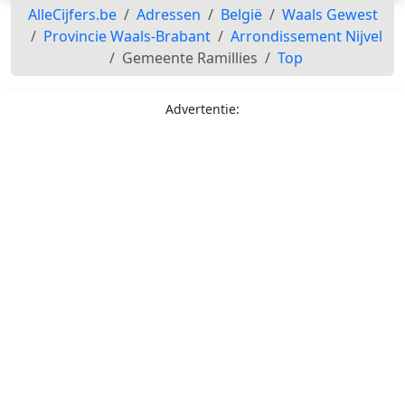
AlleCijfers.be
Adressen
België
Waals Gewest
Provincie Waals-Brabant
Arrondissement Nijvel
Gemeente Ramillies
Top
Advertentie: