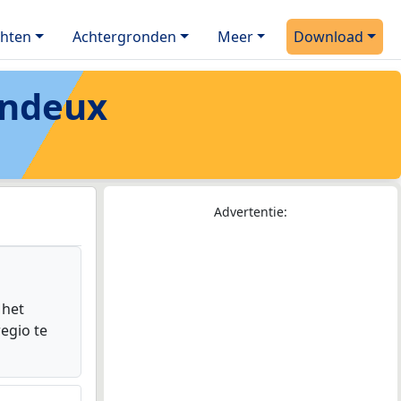
chten
Achtergronden
Meer
Download
ndeux
Advertentie:
 het
egio te