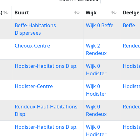
)
Buurt
Wijk
Deelg
)
Buurt
Wijk
Deelg
Beffe-Habitations
Wijk 0 Beffe
Beffe
Dispersees
Cheoux-Centre
Wijk 2
Rende
Rendeux
Hodister-Habitations Disp.
Wijk 0
Hodist
Hodister
Hodister-Centre
Wijk 0
Hodist
Hodister
Rendeux-Haut-Habitations
Wijk 0
Rende
Disp.
Rendeux
Hodister-Habitations Disp.
Wijk 0
Hodist
Hodister