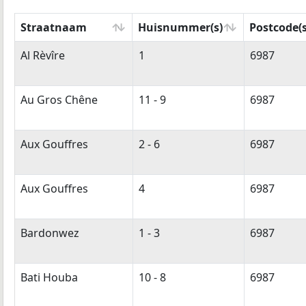
Straatnaam
Huisnummer(s)
Postcode(s
Straatnaam
Huisnummer(s)
Postcode(s
Al Rèvîre
1
6987
Au Gros Chêne
11 - 9
6987
Aux Gouffres
2 - 6
6987
Aux Gouffres
4
6987
Bardonwez
1 - 3
6987
Bati Houba
10 - 8
6987