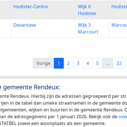
Hodister-Centre
Wijk 0
Hodist
Hodister
Devantave
Wijk 3
Marcou
Marcourt
Vorige
1
2
3
4
5
…
22
de gemeente Rendeux:
ente Rendeux. Hierbij zijn de adressen gegroepeerd per st
r rijen in de tabel dan unieke straatnamen in de gemeente 
eelgemeenten, wijken en buurten in de gemeente Rendeux. D
van de adresgegevens per 1 januari 2026. Bekijk ook de
ove
n STATBEL zowel een woonplaats als een gemeente.