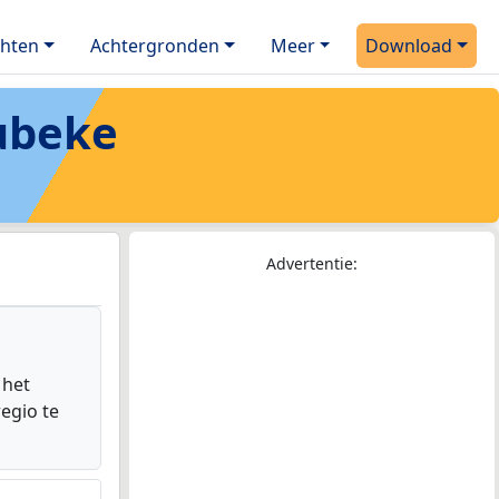
chten
Achtergronden
Meer
Download
ubeke
Advertentie:
 het
egio te