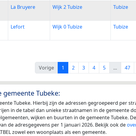
La Bruyere
Wijk 2 Tubize
Tubize
Lefort
Wijk 0 Tubize
Tubize
Vorige
1
2
3
4
5
…
47
de gemeente Tubeke:
eente Tubeke. Hierbij zijn de adressen gegroepeerd per st
r rijen in de tabel dan unieke straatnamen in de gemeente 
eelgemeenten, wijken en buurten in de gemeente Tubeke. De
van de adresgegevens per 1 januari 2026. Bekijk ook de
ove
TATBEL zowel een woonplaats als een gemeente.