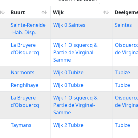
Buurt
Wijk
Deelgem
Buurt
Wijk
Deelgem
Sainte-Renelde
Wijk 0 Saintes
Saintes
-Hab. Disp.
La Bruyere
Wijk 1 Oisquercq &
Oisquercq
d’Oisquercq
Partie de Virginal-
de Virgi
Samme
Narmonts
Wijk 0 Tubize
Tubize
Renghihaye
Wijk 0 Tubize
Tubize
La Bruyere
Wijk 1 Oisquercq &
Oisquercq
d’Oisquercq
Partie de Virginal-
de Virgi
Samme
Taymans
Wijk 2 Tubize
Tubize