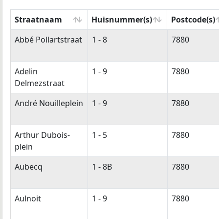
Straatnaam
Huisnummer(s)
Postcode(s)
Straatnaam
Huisnummer(s)
Postcode(s)
Abbé Pollartstraat
1 - 8
7880
Adelin
1 - 9
7880
Delmezstraat
André Nouilleplein
1 - 9
7880
Arthur Dubois-
1 - 5
7880
plein
Aubecq
1 - 8B
7880
Aulnoit
1 - 9
7880