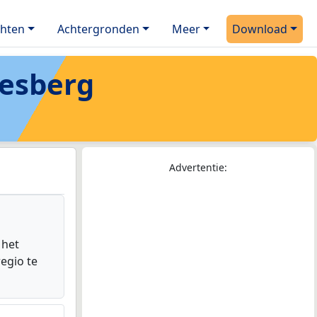
chten
Achtergronden
Meer
Download
esberg
Advertentie:
 het
egio te