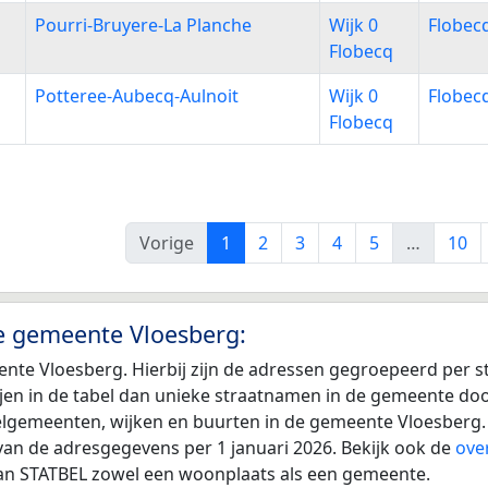
Pourri-Bruyere-La Planche
Wijk 0
Flobec
Flobecq
Potteree-Aubecq-Aulnoit
Wijk 0
Flobec
Flobecq
Vorige
1
2
3
4
5
…
10
de gemeente Vloesberg:
nte Vloesberg. Hierbij zijn de adressen gegroepeerd per 
 rijen in de tabel dan unieke straatnamen in de gemeente d
eelgemeenten, wijken en buurten in de gemeente Vloesberg.
van de adresgegevens per 1 januari 2026. Bekijk ook de
ove
 van STATBEL zowel een woonplaats als een gemeente.