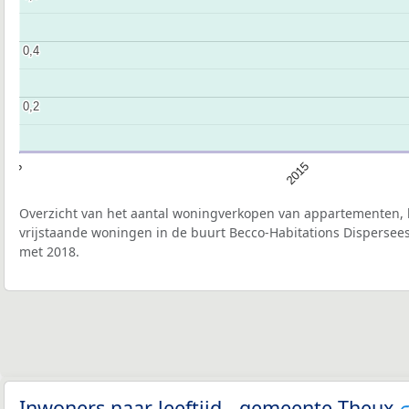
0,4
0,4
0,2
0,2
2013
2015
Overzicht van het aantal woningverkopen van appartementen, h
vrijstaande woningen in de buurt Becco-Habitations Dispersees
met 2018.
Inwoners naar leeftijd - gemeente Theux