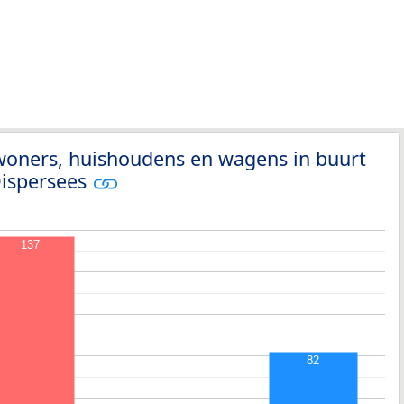
woners, huishoudens en wagens in buurt
Dispersees
137
82