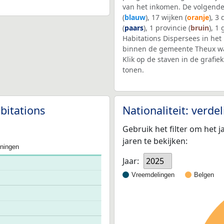
van het inkomen. De volgende
(
blauw
), 17 wijken (
oranje
), 3
(
paars
), 1 provincie (
bruin
), 1
Habitations Dispersees in het
binnen de gemeente Theux wa
Klik op de staven in de graf
tonen.
bitations
Nationaliteit: verd
Gebruik het filter om het j
jaren te bekijken:
oningen
Jaar:
2025
Vreemdelingen
Belgen