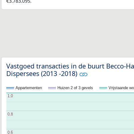
€3.783.095.
Vastgoed transacties in de buurt Becco-Ha
Dispersees (2013 -2018)
Appartementen
Huizen 2 of 3 gevels
Vrijstaande w
1,0
1,0
0,8
0,8
0,6
0,6