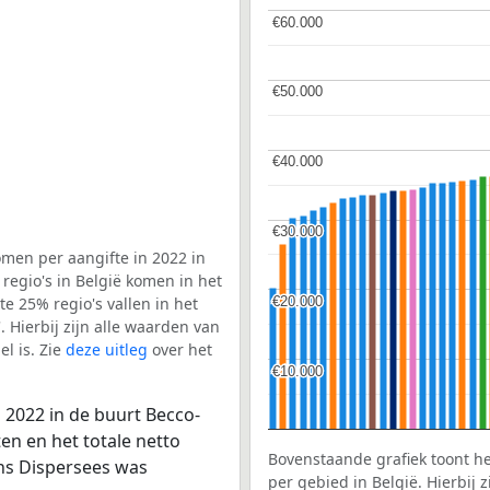
€60.000
€60.000
€50.000
€50.000
€40.000
€40.000
€30.000
€30.000
men per aangifte in 2022 in
regio's in België komen in het
€20.000
€20.000
e 25% regio's vallen in het
. Hierbij zijn alle waarden van
l is. Zie
deze uitleg
over het
€10.000
€10.000
 2022 in de buurt Becco-
en en het totale netto
Bovenstaande grafiek toont h
ons Dispersees was
per gebied in België. Hierbij