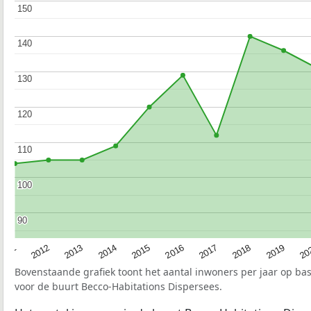
150
150
140
140
130
130
120
120
110
110
100
100
90
90
2015
20
2012
2017
2014
2019
2011
2016
2013
2018
Bovenstaande grafiek toont het aantal inwoners per jaar op ba
voor de buurt Becco-Habitations Dispersees.