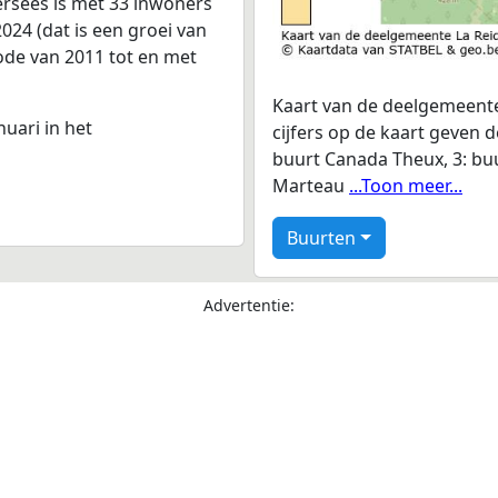
ersees is met 33 inwoners
024 (dat is een groei van
iode van 2011 tot en met
Kaart van de deelgemeente
nuari in het
cijfers op de kaart geven 
buurt Canada Theux, 3: buur
Marteau
...Toon meer...
Buurten
Advertentie: