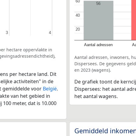
60
60
56
40
40
20
20
3
3
4
4
Aantal adressen
Aa
er hectare oppervlakte in
mgevingsadressendichtheid),
Aantal adressen, inwoners, h
Dispersees. De gegevens gelde
en 2023 (wagens).
ens per hectare land. Dit
ijke activiteiten" in de
De grafiek toont de kernci
et gemiddelde voor
België
.
Dispersees: het aantal adr
kte van het gebied in
het aantal wagens.
 100 meter, dat is 10.000
Gemiddeld inkomen