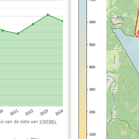
20
2022
2024
2021
2023
sis van de data van
STATBEL