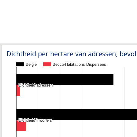
Dichtheid per hectare van adressen, bev
België
Becco-Habitations Dispersees
Dichtheid adressen
Dichtheid adressen
Dichtheid inwoners
Dichtheid inwoners