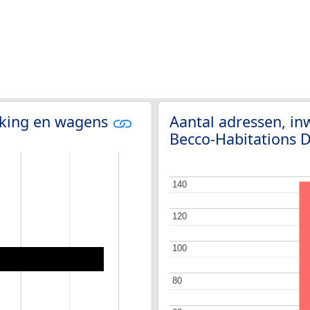
olking en wagens
Aantal adressen, in
Becco-Habitations 
140
140
120
120
100
100
80
80