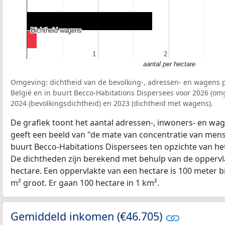
Dichtheid wagens
Dichtheid wagens
1
1
2
2
aantal per hectare
Omgeving: dichtheid van de bevolking-, adressen- en wagens p
België en in buurt Becco-Habitations Dispersees voor 2026 (o
2024 (bevolkingsdichtheid) en 2023 (dichtheid met wagens).
De grafiek toont het aantal adressen-, inwoners- en wag
geeft een beeld van "de mate van concentratie van mensel
buurt Becco-Habitations Dispersees ten opzichte van h
De dichtheden zijn berekend met behulp van de oppervla
hectare. Een oppervlakte van een hectare is 100 meter bij
m² groot. Er gaan 100 hectare in 1 km².
Gemiddeld inkomen (€46.705)