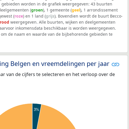
 gebieden worden in de grafiek weergegeven: 43 buurten
 deelgemeenten (
groen
), 1 gemeente (
geel
), 1 arrondissement
 gewest (
roze
) en 1 land (
grijs
). Bovendien wordt de buurt Becco-
rood
weergegeven. Alle buurten, wijken en deelgemeenten
arvoor inkomensdata beschikbaar is worden weergegeven.
iek om de naam en waarde van de bijbehorende gebieden te
eling Belgen en vreemdelingen per jaar
aar van de cijfers te selecteren en het verloop over de
3%