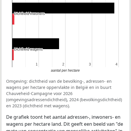
Dichtheid inwoners
Dichtheid inwoners
Dichtheid wagens
Dichtheid wagens
1
1
2
2
3
3
4
4
aantal per hectare
Omgeving: dichtheid van de bevolking-, adressen- en
wagens per hectare oppervlakte in België en in buurt
Chauveheid-Campagne voor 2026
(omgevingsadressendichtheid), 2024 (bevolkingsdichtheid)
en 2023 (dichtheid met wagens).
De grafiek toont het aantal adressen-, inwoners- en
wagens per hectare land. Dit geeft een beeld van "de
mate van concentratie van menselijke activiteiten" in