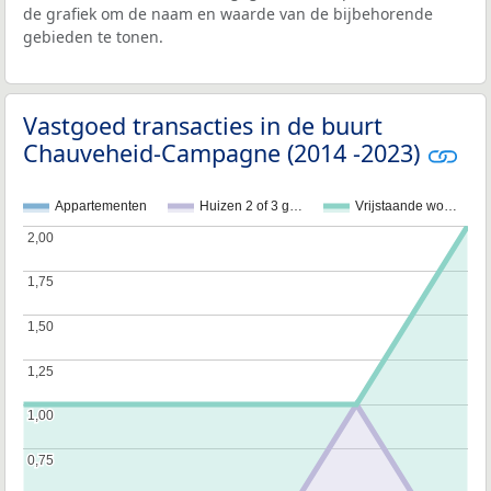
de grafiek om de naam en waarde van de bijbehorende
gebieden te tonen.
Vastgoed transacties in de buurt
Chauveheid-Campagne (2014 -2023)
Appartementen
Huizen 2 of 3 g…
Vrijstaande wo…
2,00
2,00
1,75
1,75
1,50
1,50
1,25
1,25
1,00
1,00
0,75
0,75