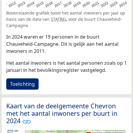
2020
2013
2019
2012
2018
2011
2024
2017
2023
2016
2022
2015
2021
2014
Bovenstaande grafiek toont het aantal inwoners per jaar op
basis van de data van
STATBEL
voor de buurt Chauveheid-
Campagne.
In 2024 waren er 19 personen in de buurt
Chauveheid-Campagne. Dit is gelijk aan het aantal
inwoners in 2011.
Het aantal inwoners is het aantal personen zoals op 1
januari in het bevolkingsregister vastgelegd.
Toelichting
Kaart van de deelgemeente Chevron
met het aantal inwoners per buurt in
2024