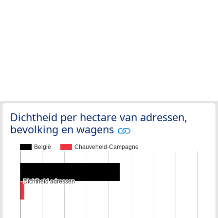
Dichtheid per hectare van adressen,
bevolking en wagens
België
Chauveheid-Campagne
Dichtheid adressen
Dichtheid adressen