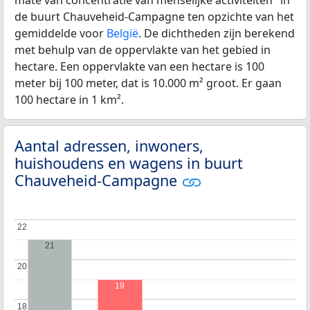
de buurt Chauveheid-Campagne ten opzichte van het
gemiddelde voor
België
. De dichtheden zijn berekend
met behulp van de oppervlakte van het gebied in
hectare. Een oppervlakte van een hectare is 100
meter bij 100 meter, dat is 10.000 m² groot. Er gaan
100 hectare in 1 km².
Aantal adressen, inwoners,
huishoudens en wagens in buurt
Chauveheid-Campagne
22
22
21
20
20
19
18
18