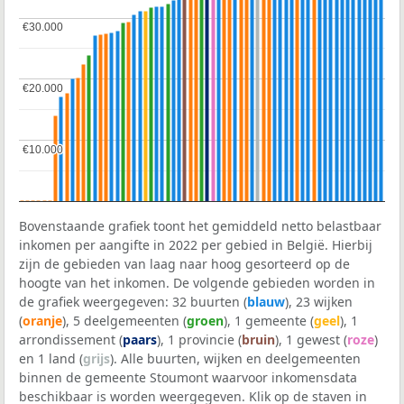
€30.000
€30.000
€20.000
€20.000
€10.000
€10.000
Bovenstaande grafiek toont het gemiddeld netto belastbaar
inkomen per aangifte in 2022 per gebied in België. Hierbij
zijn de gebieden van laag naar hoog gesorteerd op de
hoogte van het inkomen. De volgende gebieden worden in
de grafiek weergegeven: 32 buurten (
blauw
), 23 wijken
(
oranje
), 5 deelgemeenten (
groen
), 1 gemeente (
geel
), 1
arrondissement (
paars
), 1 provincie (
bruin
), 1 gewest (
roze
)
en 1 land (
grijs
). Alle buurten, wijken en deelgemeenten
binnen de gemeente Stoumont waarvoor inkomensdata
beschikbaar is worden weergegeven. Klik op de staven in