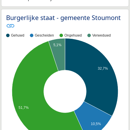
Burgerlijke staat - gemeente Stoumont
Gehuwd
Gescheiden
Ongehuwd
Verweduwd
5,1%
32,7%
51,7%
10,5%