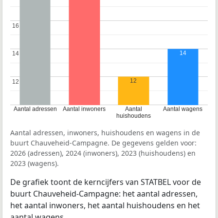
16
16
14
14
14
12
12
12
Aantal adressen
Aantal inwoners
Aantal
Aantal wagens
huishoudens
Aantal adressen, inwoners, huishoudens en wagens in de
buurt Chauveheid-Campagne. De gegevens gelden voor:
2026 (adressen), 2024 (inwoners), 2023 (huishoudens) en
2023 (wagens).
De grafiek toont de kerncijfers van STATBEL voor de
buurt Chauveheid-Campagne: het aantal adressen,
het aantal inwoners, het aantal huishoudens en het
aantal wagens.