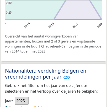
0,50
0,50
0,25
0,25
2014
2016
2018
2022
2023
Overzicht van het aantal woningverkopen van
appartementen, huizen met 2 of 3 gevels en vrijstaande
woningen in de buurt Chauveheid-Campagne in de periode
van 2014 tot en met 2023.
Nationaliteit: verdeling Belgen en
vreemdelingen per jaar
Gebruik het filter om het jaar van de cijfers te
selecteren en het verloop over de jaren te bekijken:
Jaar:
2025