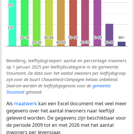
200
200
100
100
10-20
10-20
30-40
30-40
50-60
50-60
70-80
70-80
90+
90+
20-30
20-30
40-50
40-50
60-70
60-70
80-90
80-90
Bevolking, leeftijdsgroepen: aantal en percentage inwoners
op 1 januari 2025 per leeftijdscategorie in de gemeente
Stoumont.
De data over het aantal inwoners per leeftijdsgroep
zijn voor de buurt Chauveheid-Campagne helaas onbekend.
Daarom worden de leeftijdsgegevens voor de
gemeente
Stoumont
getoond.
Als
maatwerk
kan een Excel document met veel meer
gegevens over het aantal inwoners naar leeftijd
geleverd worden. De gegevens zijn beschikbaar voor
de periode 2009 tot en met 2026 met het aantal
inwoners per levensjaar.