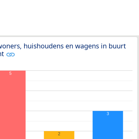
woners, huishoudens en wagens in buurt
nt
5
3
2