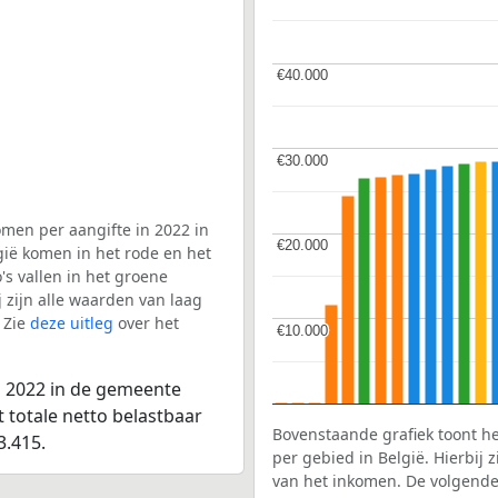
€40.000
€40.000
€30.000
€30.000
men per aangifte in 2022 in
€20.000
€20.000
gië komen in het rode en het
s vallen in het groene
j zijn alle waarden van laag
 Zie
deze uitleg
over het
€10.000
€10.000
n 2022 in de gemeente
 totale netto belastbaar
Bovenstaande grafiek toont h
3.415.
per gebied in België. Hierbij
van het inkomen. De volgende