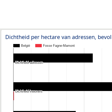
Dichtheid per hectare van adressen, bev
België
Fosse Fagne-Mamont
Dichtheid adressen
Dichtheid adressen
Dichtheid inwoners
Dichtheid inwoners