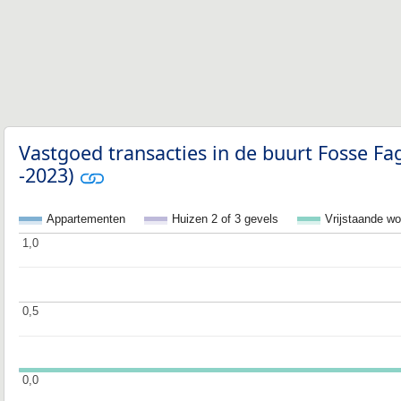
Vastgoed transacties in de buurt Fosse 
-2023)
Appartementen
Huizen 2 of 3 gevels
Vrijstaande w
1,0
1,0
0,5
0,5
0,0
0,0