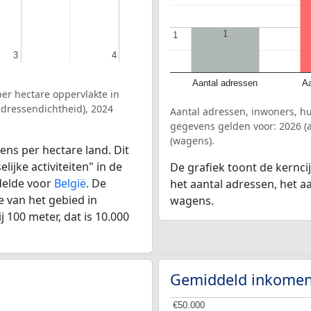
1
1
1
3
3
4
4
Aantal adressen
Aa
er hectare oppervlakte in
dressendichtheid), 2024
Aantal adressen, inwoners, 
gegevens gelden voor: 2026 (a
(wagens).
ens per hectare land. Dit
ijke activiteiten" in de
De grafiek toont de kernc
delde voor
België
. De
het aantal adressen, het a
 van het gebied in
wagens.
 100 meter, dat is 10.000
Gemiddeld inkomen
€50.000
€50.000