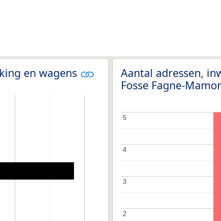
olking en wagens
Aantal adressen, in
Fosse Fagne-Mamo
5
5
4
4
3
3
2
2