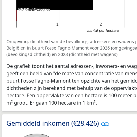
Dichtheid wagens
Dichtheid wagens
1
1
2
2
aantal per hectare
Omgeving: dichtheid van de bevolking-, adressen- en wagens p
België en in buurt Fosse Fagne-Mamont voor 2026 (omgevingsa
(bevolkingsdichtheid) en 2023 (dichtheid met wagens).
De grafiek toont het aantal adressen-, inwoners- en wag
geeft een beeld van "de mate van concentratie van mensel
buurt Fosse Fagne-Mamont ten opzichte van het gemid
dichtheden zijn berekend met behulp van de oppervlakte
hectare. Een oppervlakte van een hectare is 100 meter bij
m² groot. Er gaan 100 hectare in 1 km².
Gemiddeld inkomen (€28.426)