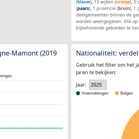
(
blauw
), 13 wijken (
oranje
), 3
(
paars
), 1 provincie (
bruin
), 1
deelgemeenten binnen de gem
worden weergegeven. Klik op 
bijbehorende gebieden te ton
Fagne-Mamont (2019
Nationaliteit: verd
Gebruik het filter om het j
jaren te bekijken:
oningen
Jaar:
2025
Vreemdelingen
Belgen