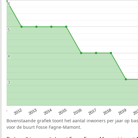
6
6
5
5
4
4
3
3
2015
20
2012
2017
2014
2019
2011
2016
2013
2018
Bovenstaande grafiek toont het aantal inwoners per jaar op ba
voor de buurt Fosse Fagne-Mamont.