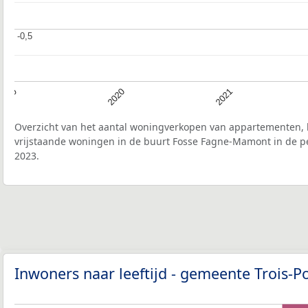
-0,5
-0,5
2019
2020
2021
Overzicht van het aantal woningverkopen van appartementen, h
vrijstaande woningen in de buurt Fosse Fagne-Mamont in de pe
2023.
Inwoners naar leeftijd - gemeente Trois-P