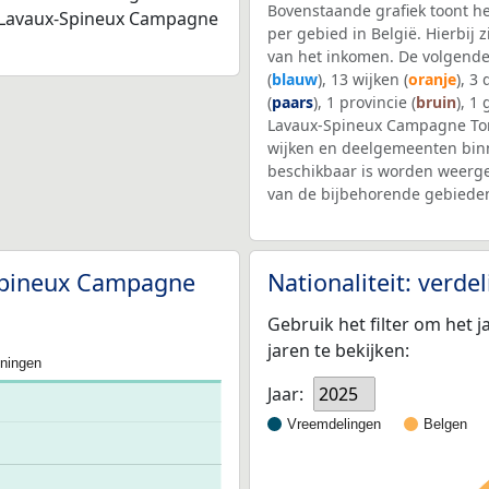
Bovenstaande grafiek toont h
rt Lavaux-Spineux Campagne
per gebied in België. Hierbij
van het inkomen. De volgende
(
blauw
), 13 wijken (
oranje
), 3
(
paars
), 1 provincie (
bruin
), 1
Lavaux-Spineux Campagne To
wijken en deelgemeenten bin
beschikbaar is worden weerge
van de bijbehorende gebieden
-Spineux Campagne
Nationaliteit: verd
Gebruik het filter om het j
jaren te bekijken:
oningen
Jaar:
2025
Vreemdelingen
Belgen