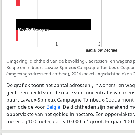
Dichtheid wagens
Dichtheid wagens
1
1
2
2
aantal per hectare
Omgeving: dichtheid van de bevolking-, adressen- en wagens p
België en in buurt Lavaux-Spineux Campagne Tombeux-Coquai
(omgevingsadressendichtheid), 2024 (bevolkingsdichtheid) en 
De grafiek toont het aantal adressen-, inwoners- en wag
geeft een beeld van "de mate van concentratie van mensel
buurt Lavaux-Spineux Campagne Tombeux-Coquaimont t
gemiddelde voor
België
. De dichtheden zijn berekend m
oppervlakte van het gebied in hectare. Een oppervlakte 
meter bij 100 meter, dat is 10.000 m² groot. Er gaan 100 