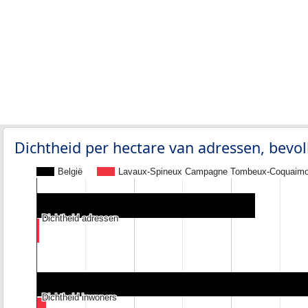
Dichtheid per hectare van adressen, bev
België
Lavaux-Spineux Campagne Tombeux-Coquaimo
Dichtheid adressen
Dichtheid adressen
Dichtheid inwoners
Dichtheid inwoners