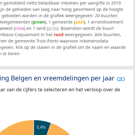
et gemiddeld netto belastbaar inkomen per aangifte in 2019
 zijn de gebieden van laag naar hoog gesorteerd op de hoogte
 gebieden worden in de grafiek weergegeven: 20 buurten
 deelgemeenten (
groen
), 1 gemeente (
geel
), 1 arrondissement
 gewest (
roze
) en 1 land (
grijs
). Bovendien wordt de buurt
mbeux-Coquaimont in het
rood
weergegeven. Alle buurten,
nen de gemeente Trois-Ponts waarvoor inkomensdata
geven. Klik op de staven in de grafiek om de naam en waarde
 te tonen.
eling Belgen en vreemdelingen per jaar
aar van de cijfers te selecteren en het verloop over de
5,4%