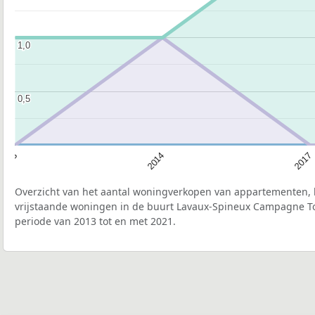
1,0
1,0
0,5
0,5
2017
2014
2013
Overzicht van het aantal woningverkopen van appartementen, h
vrijstaande woningen in de buurt Lavaux-Spineux Campagne 
periode van 2013 tot en met 2021.