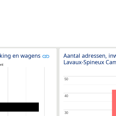
olking en wagens
Aantal adressen, in
Lavaux-Spineux C
nt
50
50
40
40
30
30