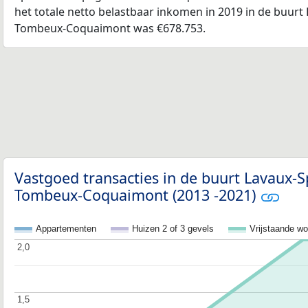
het totale netto belastbaar inkomen in 2019 in de buu
Tombeux-Coquaimont was €678.753.
Vastgoed transacties in de buurt Lavaux
Tombeux-Coquaimont (2013 -2021)
Appartementen
Huizen 2 of 3 gevels
Vrijstaande w
2,0
2,0
1,5
1,5