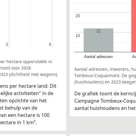
20
20
12
10
10
3
3
4
4
Aantal adressen
Aa
er hectare oppervlakte in
mont voor 2026
Aantal adressen, inwoners, 
2023 (dichtheid met wagens).
Tombeux-Coquaimont. De gegev
(huishoudens) en 2023 (wagen
ens per hectare land. Dit
ijke activiteiten" in de
De grafiek toont de kernci
en opzichte van het
Campagne Tombeux-Coquaim
et behulp van de
aantal huishoudens en het
van een hectare is 100
hectare in 1 km².