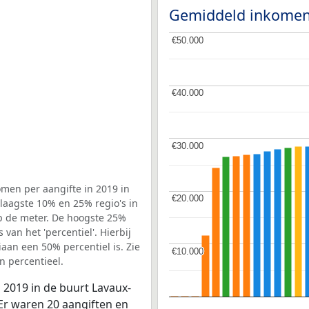
Gemiddeld inkomen
€50.000
€50.000
€40.000
€40.000
€30.000
€30.000
men per aangifte in 2019 in
€20.000
€20.000
aagste 10% en 25% regio's in
op de meter. De hoogste 25%
van het 'percentiel'. Hierbij
aan een 50% percentiel is. Zie
€10.000
€10.000
 percentieel.
 2019 in de buurt Lavaux-
r waren 20 aangiften en