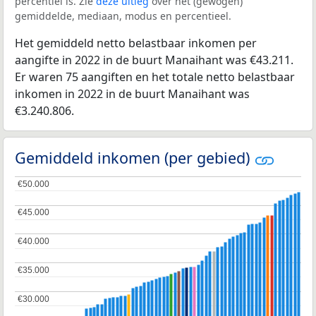
percentiel is. Zie
deze uitleg
over het (gewogen)
gemiddelde, mediaan, modus en percentieel.
Het gemiddeld netto belastbaar inkomen per
aangifte in 2022 in de buurt Manaihant was €43.211.
Er waren 75 aangiften en het totale netto belastbaar
inkomen in 2022 in de buurt Manaihant was
€3.240.806.
Gemiddeld inkomen (per gebied)
€50.000
€50.000
€45.000
€45.000
€40.000
€40.000
€35.000
€35.000
€30.000
€30.000