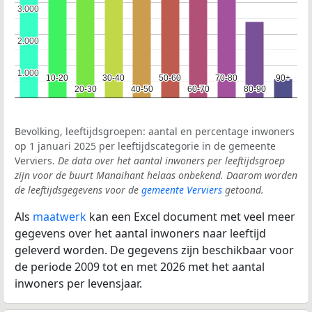
3.000
3.000
2.000
2.000
1.000
1.000
10-20
10-20
30-40
30-40
50-60
50-60
70-80
70-80
90+
90+
20-30
20-30
40-50
40-50
60-70
60-70
80-90
80-90
Bevolking, leeftijdsgroepen: aantal en percentage inwoners
op 1 januari 2025 per leeftijdscategorie in de gemeente
Verviers.
De data over het aantal inwoners per leeftijdsgroep
zijn voor de buurt Manaihant helaas onbekend. Daarom worden
de leeftijdsgegevens voor de
gemeente Verviers
getoond.
Als
maatwerk
kan een Excel document met veel meer
gegevens over het aantal inwoners naar leeftijd
geleverd worden. De gegevens zijn beschikbaar voor
de periode 2009 tot en met 2026 met het aantal
inwoners per levensjaar.