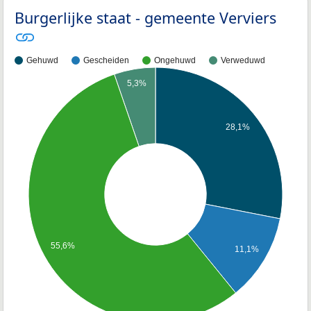
Burgerlijke staat - gemeente Verviers
Gehuwd
Gescheiden
Ongehuwd
Verweduwd
5,3%
28,1%
55,6%
11,1%