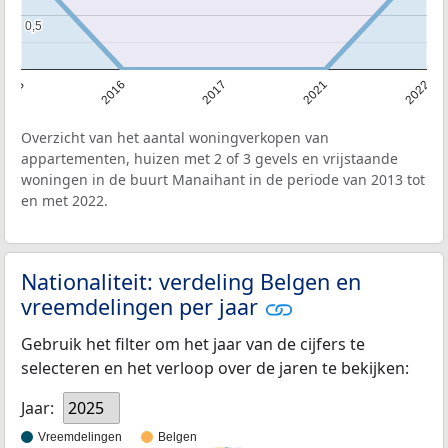
0,5
0,5
2013
2016
2017
2021
2022
Overzicht van het aantal woningverkopen van
appartementen, huizen met 2 of 3 gevels en vrijstaande
woningen in de buurt Manaihant in de periode van 2013 tot
en met 2022.
Nationaliteit: verdeling Belgen en
vreemdelingen per jaar
Gebruik het filter om het jaar van de cijfers te
selecteren en het verloop over de jaren te bekijken:
Jaar:
2025
Vreemdelingen
Belgen