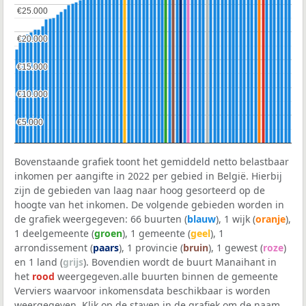
€25.000
€25.000
€20.000
€20.000
€15.000
€15.000
€10.000
€10.000
€5.000
€5.000
Bovenstaande grafiek toont het gemiddeld netto belastbaar
inkomen per aangifte in 2022 per gebied in België. Hierbij
zijn de gebieden van laag naar hoog gesorteerd op de
hoogte van het inkomen. De volgende gebieden worden in
de grafiek weergegeven: 66 buurten (
blauw
), 1 wijk (
oranje
),
1 deelgemeente (
groen
), 1 gemeente (
geel
), 1
arrondissement (
paars
), 1 provincie (
bruin
), 1 gewest (
roze
)
en 1 land (
grijs
). Bovendien wordt de buurt Manaihant in
het
rood
weergegeven.alle buurten binnen de gemeente
Verviers waarvoor inkomensdata beschikbaar is worden
weergegeven. Klik op de staven in de grafiek om de naam