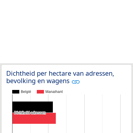
Dichtheid per hectare van adressen,
bevolking en wagens
België
Manaihant
Dichtheid adressen
Dichtheid adressen