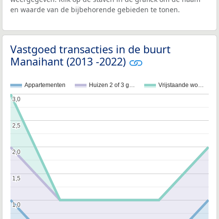
en waarde van de bijbehorende gebieden te tonen.
Vastgoed transacties in de buurt
Manaihant (2013 -2022)
Appartementen
Huizen 2 of 3 g…
Vrijstaande wo…
3,0
3,0
2,5
2,5
2,0
2,0
1,5
1,5
1,0
1,0