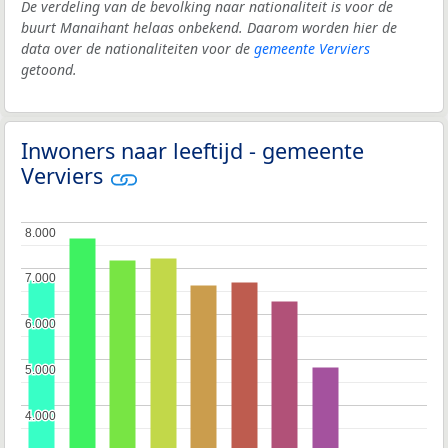
De verdeling van de bevolking naar nationaliteit is voor de
buurt Manaihant helaas onbekend. Daarom worden hier de
data over de nationaliteiten voor de
gemeente Verviers
getoond.
Inwoners naar leeftijd - gemeente
Verviers
8.000
8.000
7.000
7.000
6.000
6.000
5.000
5.000
4.000
4.000