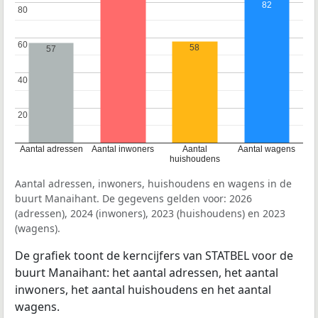
82
80
80
60
60
58
57
40
40
20
20
Aantal adressen
Aantal inwoners
Aantal
Aantal wagens
huishoudens
Aantal adressen, inwoners, huishoudens en wagens in de
buurt Manaihant. De gegevens gelden voor: 2026
(adressen), 2024 (inwoners), 2023 (huishoudens) en 2023
(wagens).
De grafiek toont de kerncijfers van STATBEL voor de
buurt Manaihant: het aantal adressen, het aantal
inwoners, het aantal huishoudens en het aantal
wagens.