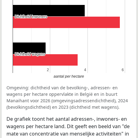
Dichtheid inwoners
Dichtheid inwoners
Dichtheid wagens
Dichtheid wagens
2
2
4
4
6
6
aantal per hectare
Omgeving: dichtheid van de bevolking-, adressen- en
wagens per hectare oppervlakte in België en in buurt
Manaihant voor 2026 (omgevingsadressendichtheid), 2024
(bevolkingsdichtheid) en 2023 (dichtheid met wagens).
De grafiek toont het aantal adressen-, inwoners- en
wagens per hectare land. Dit geeft een beeld van "de
mate van concentratie van menselijke activiteiten" in