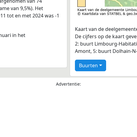
 afgenomen van 74
name van 9,5%). Het
011 tot en met 2024 was -1
Kaart van de deelgemeente
nuari in het
De cijfers op de kaart gev
2: buurt Limbourg-Habitatio
Amont, 5: buurt Dolhain-N-
Buurten
Advertentie: