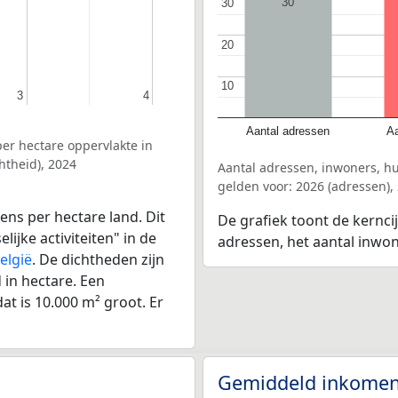
30
30
30
20
20
10
10
3
3
4
4
Aantal adressen
Aa
er hectare oppervlakte in
htheid), 2024
Aantal adressen, inwoners, 
gelden voor: 2026 (adressen),
ens per hectare land. Dit
De grafiek toont de kernci
ijke activiteiten" in de
adressen, het aantal inwo
elgië
. De dichtheden zijn
in hectare. Een
at is 10.000 m² groot. Er
Gemiddeld inkomen