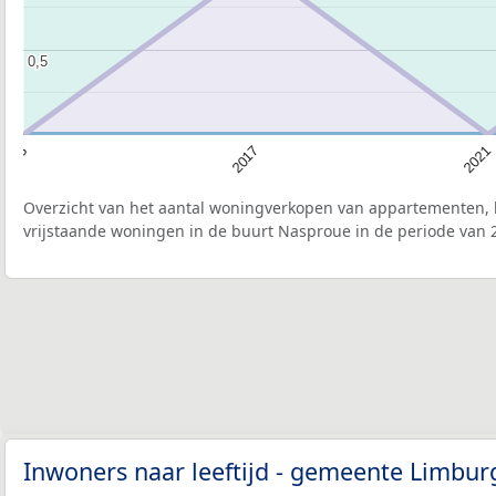
0,5
0,5
2021
2017
2013
Overzicht van het aantal woningverkopen van appartementen, h
vrijstaande woningen in de buurt Nasproue in de periode van 2
Inwoners naar leeftijd - gemeente Limbu