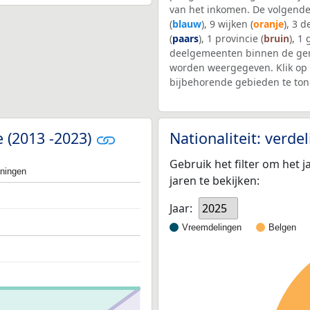
van het inkomen. De volgende
(
blauw
), 9 wijken (
oranje
), 3 
(
paars
), 1 provincie (
bruin
), 1
deelgemeenten binnen de gem
worden weergegeven. Klik op 
bijbehorende gebieden te ton
e (2013 -2023)
Nationaliteit: verd
Gebruik het filter om het j
oningen
jaren te bekijken:
Jaar:
2025
Vreemdelingen
Belgen