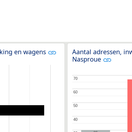
olking en wagens
Aantal adressen, in
Nasproue
70
70
60
60
50
50
40
40