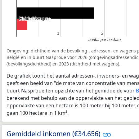
Dichtheid wagens
Dichtheid wagens
1
1
2
2
aantal per hectare
Omgeving: dichtheid van de bevolking-, adressen- en wagens p
België en in buurt Nasproue voor 2026 (omgevingsadressendic
(bevolkingsdichtheid) en 2023 (dichtheid met wagens).
De grafiek toont het aantal adressen-, inwoners- en wag
geeft een beeld van "de mate van concentratie van mensel
buurt Nasproue ten opzichte van het gemiddelde voor
B
berekend met behulp van de oppervlakte van het gebied 
oppervlakte van een hectare is 100 meter bij 100 meter, d
gaan 100 hectare in 1 km².
Gemiddeld inkomen (€34.656)