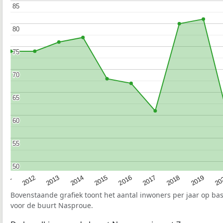
85
85
80
80
75
75
70
70
65
65
60
60
55
55
50
50
2015
20
2012
2017
2014
2019
2011
2016
2013
2018
Bovenstaande grafiek toont het aantal inwoners per jaar op ba
voor de buurt Nasproue.