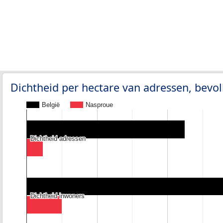
Dichtheid per hectare van adressen, bev
België
Nasproue
Dichtheid adressen
Dichtheid adressen
Dichtheid inwoners
Dichtheid inwoners