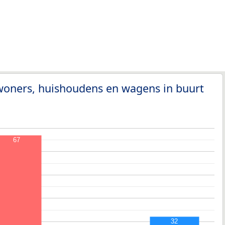
woners, huishoudens en wagens in buurt
67
32