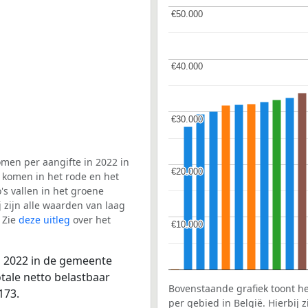
€50.000
€50.000
€40.000
€40.000
€30.000
€30.000
men per aangifte in 2022 in
€20.000
€20.000
 komen in het rode en het
s vallen in het groene
j zijn alle waarden van laag
 Zie
deze uitleg
over het
€10.000
€10.000
n 2022 in de gemeente
tale netto belastbaar
Bovenstaande grafiek toont h
173.
per gebied in België. Hierbij