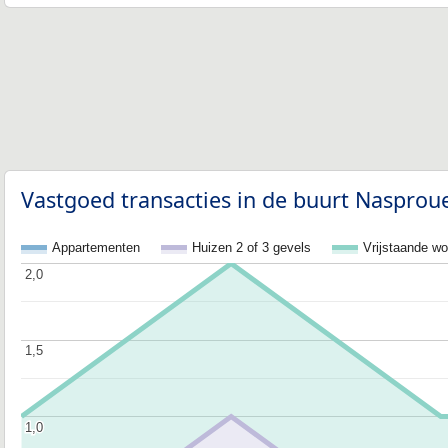
Vastgoed transacties in de buurt Nasprou
Appartementen
Huizen 2 of 3 gevels
Vrijstaande w
2,0
2,0
1,5
1,5
1,0
1,0