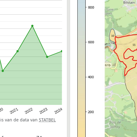
20
2022
2024
2021
2023
sis van de data van
STATBEL