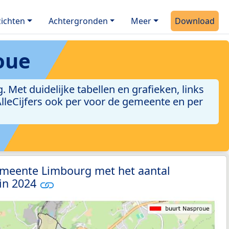
ichten
Achtergronden
Meer
Download
oue
et duidelijke tabellen en grafieken, links
 AlleCijfers ook per voor de gemeente en per
emeente Limbourg met het aantal
 in 2024