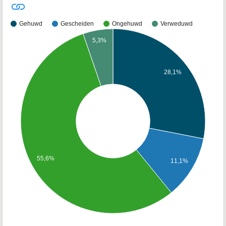
Gehuwd
Gescheiden
Ongehuwd
Verweduwd
5,3%
28,1%
55,6%
11,1%