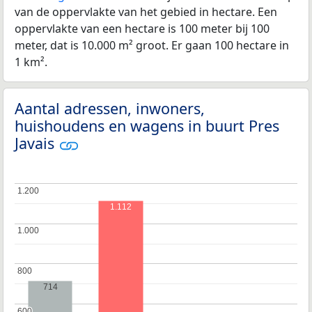
van de oppervlakte van het gebied in hectare. Een
oppervlakte van een hectare is 100 meter bij 100
meter, dat is 10.000 m² groot. Er gaan 100 hectare in
1 km².
Aantal adressen, inwoners,
huishoudens en wagens in buurt Pres
Javais
1.200
1.200
1.112
1.000
1.000
800
800
714
600
600