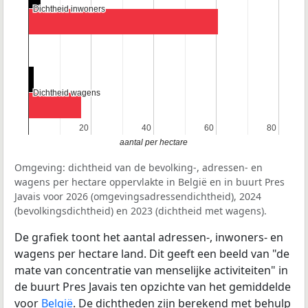
Dichtheid inwoners
Dichtheid inwoners
Dichtheid wagens
Dichtheid wagens
20
20
40
40
60
60
80
80
aantal per hectare
Omgeving: dichtheid van de bevolking-, adressen- en
wagens per hectare oppervlakte in België en in buurt Pres
Javais voor 2026 (omgevingsadressendichtheid), 2024
(bevolkingsdichtheid) en 2023 (dichtheid met wagens).
De grafiek toont het aantal adressen-, inwoners- en
wagens per hectare land. Dit geeft een beeld van "de
mate van concentratie van menselijke activiteiten" in
de buurt Pres Javais ten opzichte van het gemiddelde
voor
België
. De dichtheden zijn berekend met behulp