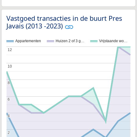
Vastgoed transacties in de buurt Pres
Javais (2013 -2023)
Appartementen
Huizen 2 of 3 g…
Vrijstaande wo…
12
12
10
10
8
8
6
6
4
4
2
2