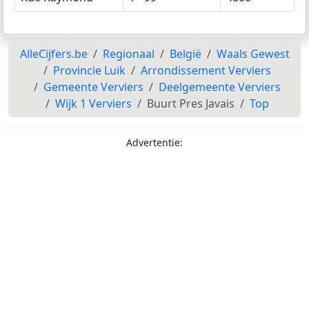
AlleCijfers.be
Regionaal
België
Waals Gewest
Provincie Luik
Arrondissement Verviers
Gemeente Verviers
Deelgemeente Verviers
Wijk 1 Verviers
Buurt Pres Javais
Top
Advertentie: