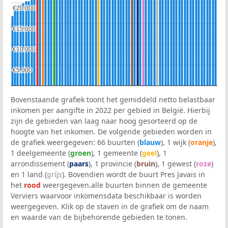
€20.000
€20.000
€15.000
€15.000
€10.000
€10.000
€5.000
€5.000
Bovenstaande grafiek toont het gemiddeld netto belastbaar
inkomen per aangifte in 2022 per gebied in België. Hierbij
zijn de gebieden van laag naar hoog gesorteerd op de
hoogte van het inkomen. De volgende gebieden worden in
de grafiek weergegeven: 66 buurten (
blauw
), 1 wijk (
oranje
),
1 deelgemeente (
groen
), 1 gemeente (
geel
), 1
arrondissement (
paars
), 1 provincie (
bruin
), 1 gewest (
roze
)
en 1 land (
grijs
). Bovendien wordt de buurt Pres Javais in
het
rood
weergegeven.alle buurten binnen de gemeente
Verviers waarvoor inkomensdata beschikbaar is worden
weergegeven. Klik op de staven in de grafiek om de naam
en waarde van de bijbehorende gebieden te tonen.