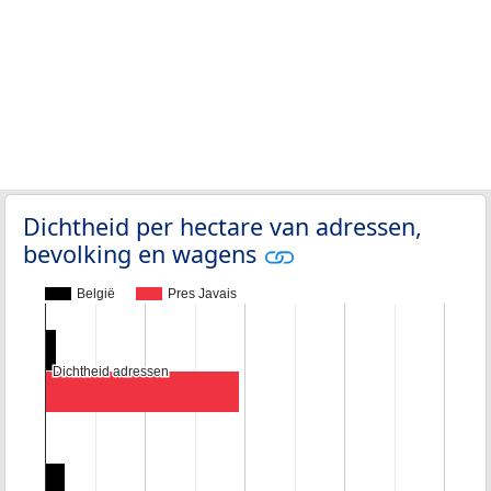
Dichtheid per hectare van adressen,
bevolking en wagens
België
Pres Javais
Dichtheid adressen
Dichtheid adressen