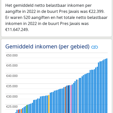
Het gemiddeld netto belastbaar inkomen per
aangifte in 2022 in de buurt Pres Javais was €22.399.
Er waren 520 aangiften en het totale netto belastbaar
inkomen in 2022 in de buurt Pres Javais was
€11.647.249.
Gemiddeld inkomen (per gebied)
€50.000
€50.000
€45.000
€45.000
€40.000
€40.000
€35.000
€35.000
€30.000
€30.000
€25.000
€25.000