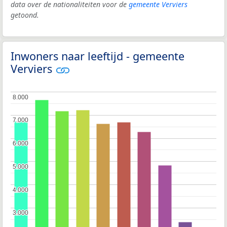
data over de nationaliteiten voor de
gemeente Verviers
getoond.
Inwoners naar leeftijd - gemeente
Verviers
8.000
8.000
7.000
7.000
6.000
6.000
5.000
5.000
4.000
4.000
3.000
3.000