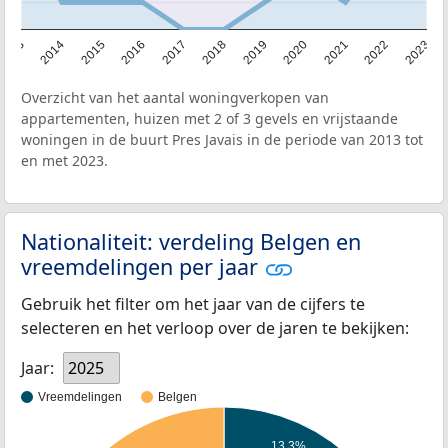
2013
2014
2015
2016
2017
2018
2019
2020
2021
2022
2023
Overzicht van het aantal woningverkopen van
appartementen, huizen met 2 of 3 gevels en vrijstaande
woningen in de buurt Pres Javais in de periode van 2013 tot
en met 2023.
Nationaliteit: verdeling Belgen en
vreemdelingen per jaar
Gebruik het filter om het jaar van de cijfers te
selecteren en het verloop over de jaren te bekijken:
Jaar:
2025
Vreemdelingen
Belgen
13,3%