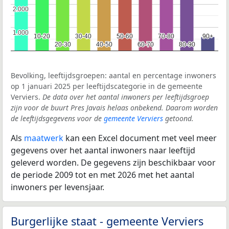
2.000
2.000
1.000
1.000
10-20
10-20
30-40
30-40
50-60
50-60
70-80
70-80
90+
90+
20-30
20-30
40-50
40-50
60-70
60-70
80-90
80-90
Bevolking, leeftijdsgroepen: aantal en percentage inwoners
op 1 januari 2025 per leeftijdscategorie in de gemeente
Verviers.
De data over het aantal inwoners per leeftijdsgroep
zijn voor de buurt Pres Javais helaas onbekend. Daarom worden
de leeftijdsgegevens voor de
gemeente Verviers
getoond.
Als
maatwerk
kan een Excel document met veel meer
gegevens over het aantal inwoners naar leeftijd
geleverd worden. De gegevens zijn beschikbaar voor
de periode 2009 tot en met 2026 met het aantal
inwoners per levensjaar.
Burgerlijke staat - gemeente Verviers