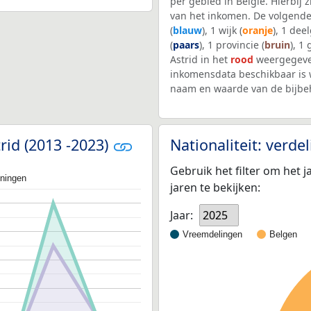
per gebied in België. Hierbij
van het inkomen. De volgende
(
blauw
), 1 wijk (
oranje
), 1 dee
(
paars
), 1 provincie (
bruin
), 1
Astrid in het
rood
weergegeven
inkomensdata beschikbaar is 
naam en waarde van de bijbe
rid (2013 -2023)
Nationaliteit: verd
Gebruik het filter om het j
oningen
jaren te bekijken:
Jaar:
2025
Vreemdelingen
Belgen