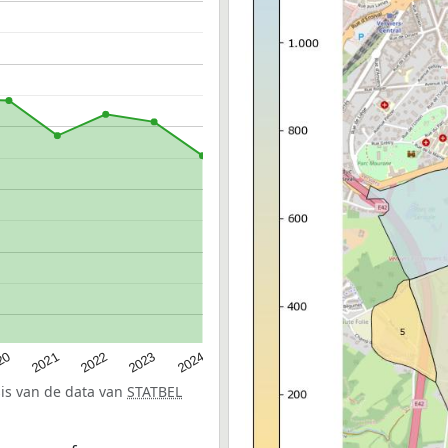
20
2022
2024
2021
2023
sis van de data van
STATBEL