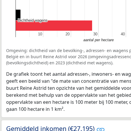
Dichtheid wagens
Dichtheid wagens
10
10
20
20
30
30
40
40
aantal per hectare
Omgeving: dichtheid van de bevolking-, adressen- en wagens p
België en in buurt Reine Astrid voor 2026 (omgevingsadressend
(bevolkingsdichtheid) en 2023 (dichtheid met wagens).
De grafiek toont het aantal adressen-, inwoners- en wag
geeft een beeld van "de mate van concentratie van mensel
buurt Reine Astrid ten opzichte van het gemiddelde voo
berekend met behulp van de oppervlakte van het gebied 
oppervlakte van een hectare is 100 meter bij 100 meter, d
gaan 100 hectare in 1 km².
Gemiddeld inkomen (€27.195)