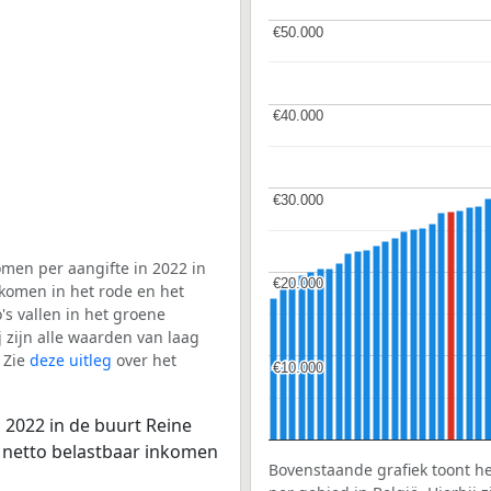
€50.000
€50.000
€40.000
€40.000
€30.000
€30.000
men per aangifte in 2022 in
€20.000
€20.000
 komen in het rode en het
s vallen in het groene
j zijn alle waarden van laag
 Zie
deze uitleg
over het
€10.000
€10.000
 2022 in de buurt Reine
e netto belastbaar inkomen
Bovenstaande grafiek toont h