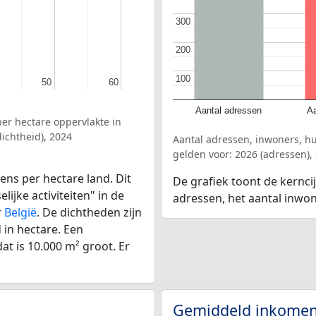
300
300
200
200
100
100
50
50
60
60
Aantal adressen
Aa
er hectare oppervlakte in
ichtheid), 2024
Aantal adressen, inwoners, h
gelden voor: 2026 (adressen),
ens per hectare land. Dit
De grafiek toont de kernci
ijke activiteiten" in de
adressen, het aantal inwo
r
België
. De dichtheden zijn
in hectare. Een
at is 10.000 m² groot. Er
Gemiddeld inkomen