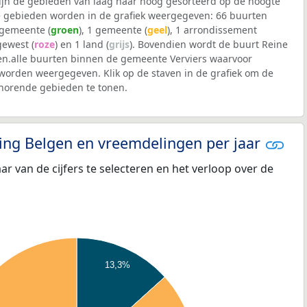
 zijn de gebieden van laag naar hoog gesorteerd op de hoogte
 gebieden worden in de grafiek weergegeven: 66 buurten
lgemeente (
groen
), 1 gemeente (
geel
), 1 arrondissement
 gewest (
roze
) en 1 land (
grijs
). Bovendien wordt de buurt Reine
.alle buurten binnen de gemeente Verviers waarvoor
worden weergegeven. Klik op de staven in de grafiek om de
horende gebieden te tonen.
eling Belgen en vreemdelingen per jaar
aar van de cijfers te selecteren en het verloop over de
13,3%