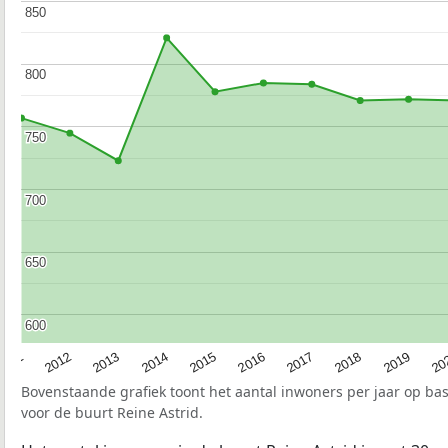
850
850
800
800
750
750
700
700
650
650
600
600
2015
20
2012
2017
2014
2019
2011
2016
2013
2018
Bovenstaande grafiek toont het aantal inwoners per jaar op ba
voor de buurt Reine Astrid.