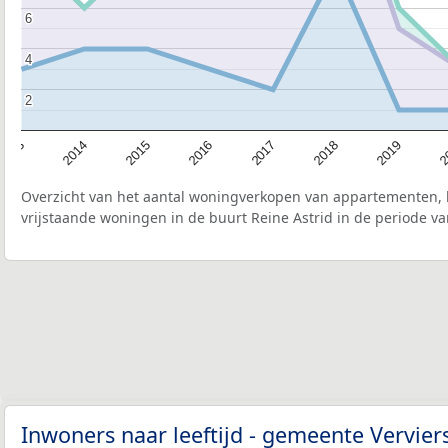
6
6
4
4
2
2
2015
2
2017
2014
2019
2016
2013
2018
Overzicht van het aantal woningverkopen van appartementen, h
vrijstaande woningen in de buurt Reine Astrid in de periode va
Inwoners naar leeftijd - gemeente Vervier