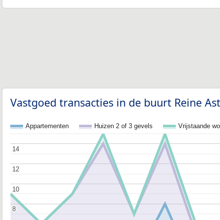
Vastgoed transacties in de buurt Reine Ast
Appartementen
Huizen 2 of 3 gevels
Vrijstaande w
14
14
12
12
10
10
8
8