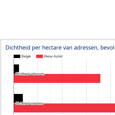
Dichtheid per hectare van adressen, bev
België
Reine Astrid
Dichtheid adressen
Dichtheid adressen
Dichtheid inwoners
Dichtheid inwoners