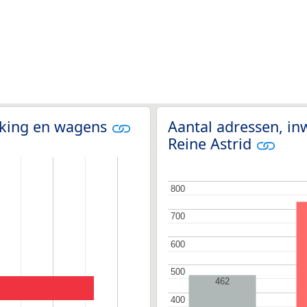
olking en wagens
Aantal adressen, in
Reine Astrid
800
800
700
700
600
600
500
500
462
400
400