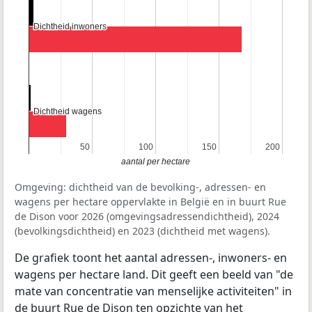
Dichtheid inwoners
Dichtheid inwoners
Dichtheid wagens
Dichtheid wagens
50
50
100
100
150
150
200
200
aantal per hectare
Omgeving: dichtheid van de bevolking-, adressen- en
wagens per hectare oppervlakte in België en in buurt Rue
de Dison voor 2026 (omgevingsadressendichtheid), 2024
(bevolkingsdichtheid) en 2023 (dichtheid met wagens).
De grafiek toont het aantal adressen-, inwoners- en
wagens per hectare land. Dit geeft een beeld van "de
mate van concentratie van menselijke activiteiten" in
de buurt Rue de Dison ten opzichte van het