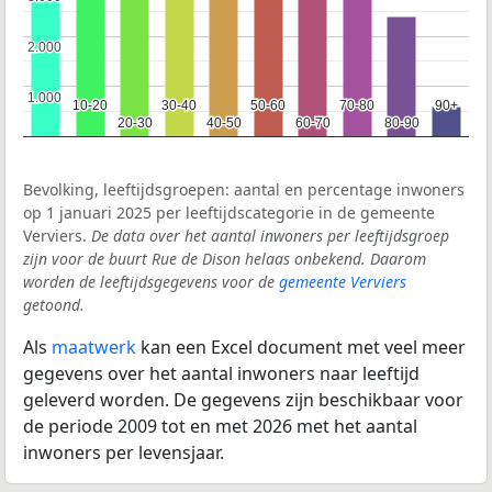
2.000
2.000
1.000
1.000
10-20
10-20
30-40
30-40
50-60
50-60
70-80
70-80
90+
90+
20-30
20-30
40-50
40-50
60-70
60-70
80-90
80-90
Bevolking, leeftijdsgroepen: aantal en percentage inwoners
op 1 januari 2025 per leeftijdscategorie in de gemeente
Verviers.
De data over het aantal inwoners per leeftijdsgroep
zijn voor de buurt Rue de Dison helaas onbekend. Daarom
worden de leeftijdsgegevens voor de
gemeente Verviers
getoond.
Als
maatwerk
kan een Excel document met veel meer
gegevens over het aantal inwoners naar leeftijd
geleverd worden. De gegevens zijn beschikbaar voor
de periode 2009 tot en met 2026 met het aantal
inwoners per levensjaar.