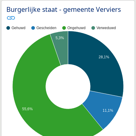
Burgerlijke staat - gemeente Verviers
Gehuwd
Gescheiden
Ongehuwd
Verweduwd
5,3%
28,1%
55,6%
11,1%