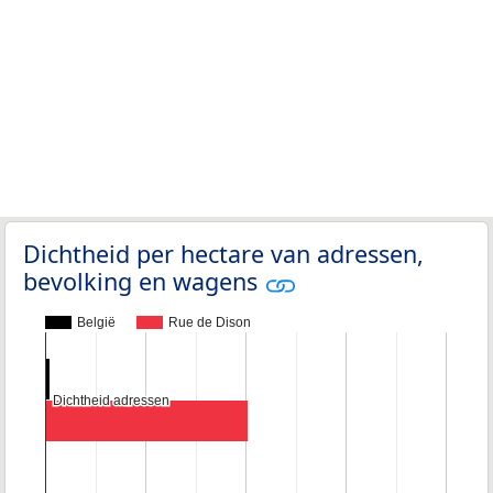
Dichtheid per hectare van adressen,
bevolking en wagens
België
Rue de Dison
Dichtheid adressen
Dichtheid adressen