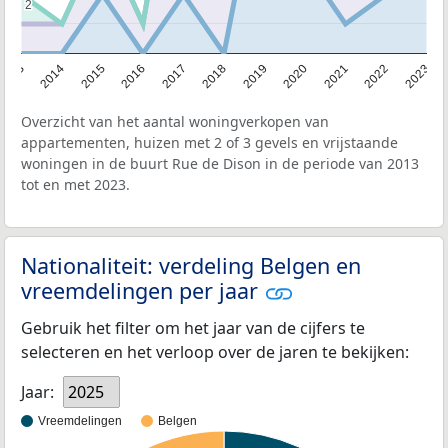
2
2
2013
2014
2015
2016
2017
2018
2019
2020
2021
2022
2023
Overzicht van het aantal woningverkopen van
appartementen, huizen met 2 of 3 gevels en vrijstaande
woningen in de buurt Rue de Dison in de periode van 2013
tot en met 2023.
Nationaliteit: verdeling Belgen en
vreemdelingen per jaar
Gebruik het filter om het jaar van de cijfers te
selecteren en het verloop over de jaren te bekijken:
Jaar:
2025
Vreemdelingen
Belgen