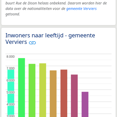
buurt Rue de Dison helaas onbekend. Daarom worden hier de
data over de nationaliteiten voor de
gemeente Verviers
getoond.
Inwoners naar leeftijd - gemeente
Verviers
8.000
8.000
7.000
7.000
6.000
6.000
5.000
5.000
4.000
4.000
3.000
3.000