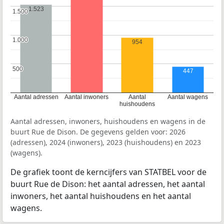
1.523
1.500
1.500
1.000
1.000
954
500
500
447
Aantal adressen
Aantal inwoners
Aantal
Aantal wagens
huishoudens
Aantal adressen, inwoners, huishoudens en wagens in de
buurt Rue de Dison. De gegevens gelden voor: 2026
(adressen), 2024 (inwoners), 2023 (huishoudens) en 2023
(wagens).
De grafiek toont de kerncijfers van STATBEL voor de
buurt Rue de Dison: het aantal adressen, het aantal
inwoners, het aantal huishoudens en het aantal
wagens.