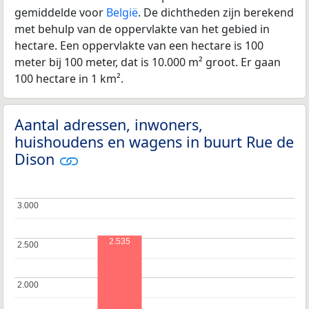
gemiddelde voor
België
. De dichtheden zijn berekend
met behulp van de oppervlakte van het gebied in
hectare. Een oppervlakte van een hectare is 100
meter bij 100 meter, dat is 10.000 m² groot. Er gaan
100 hectare in 1 km².
Aantal adressen, inwoners,
huishoudens en wagens in buurt Rue de
Dison
3.000
3.000
2.535
2.500
2.500
2.000
2.000