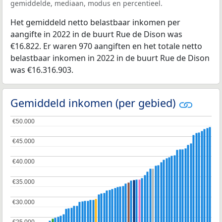
gemiddelde, mediaan, modus en percentieel.
Het gemiddeld netto belastbaar inkomen per
aangifte in 2022 in de buurt Rue de Dison was
€16.822. Er waren 970 aangiften en het totale netto
belastbaar inkomen in 2022 in de buurt Rue de Dison
was €16.316.903.
Gemiddeld inkomen (per gebied)
€50.000
€50.000
€45.000
€45.000
€40.000
€40.000
€35.000
€35.000
€30.000
€30.000
€25.000
€25.000