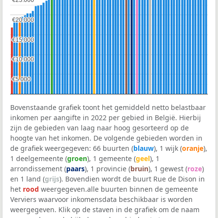
€20.000
€20.000
€15.000
€15.000
€10.000
€10.000
€5.000
€5.000
Bovenstaande grafiek toont het gemiddeld netto belastbaar
inkomen per aangifte in 2022 per gebied in België. Hierbij
zijn de gebieden van laag naar hoog gesorteerd op de
hoogte van het inkomen. De volgende gebieden worden in
de grafiek weergegeven: 66 buurten (
blauw
), 1 wijk (
oranje
),
1 deelgemeente (
groen
), 1 gemeente (
geel
), 1
arrondissement (
paars
), 1 provincie (
bruin
), 1 gewest (
roze
)
en 1 land (
grijs
). Bovendien wordt de buurt Rue de Dison in
het
rood
weergegeven.alle buurten binnen de gemeente
Verviers waarvoor inkomensdata beschikbaar is worden
weergegeven. Klik op de staven in de grafiek om de naam