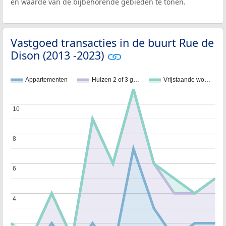
en waarde van de bijbehorende gebieden te tonen.
Vastgoed transacties in de buurt Rue de
Dison (2013 -2023)
Appartementen
Huizen 2 of 3 g…
Vrijstaande wo…
10
10
8
8
6
6
4
4