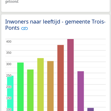
getoond.
Inwoners naar leeftijd - gemeente Trois-
Ponts
400
400
350
350
300
300
250
250
200
200
150
150
100
100