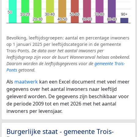
50
50
10-20
10-20
30-40
30-40
50-60
50-60
70-80
70-80
90+
90+
20-30
20-30
40-50
40-50
60-70
60-70
80-90
80-90
Bevolking, leeftijdsgroepen: aantal en percentage inwoners
op 1 januari 2025 per leeftijdscategorie in de gemeente
Trois-Ponts.
De data over het aantal inwoners per
leeftijdsgroep zijn voor de buurt Wanneranval helaas onbekend.
Daarom worden de leeftijdsgegevens voor de
gemeente Trois-
Ponts
getoond.
Als
maatwerk
kan een Excel document met veel meer
gegevens over het aantal inwoners naar leeftijd
geleverd worden. De gegevens zijn beschikbaar voor
de periode 2009 tot en met 2026 met het aantal
inwoners per levensjaar.
Burgerlijke staat - gemeente Trois-