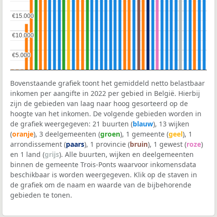
€15.000
€15.000
€10.000
€10.000
€5.000
€5.000
Bovenstaande grafiek toont het gemiddeld netto belastbaar
inkomen per aangifte in 2022 per gebied in België. Hierbij
zijn de gebieden van laag naar hoog gesorteerd op de
hoogte van het inkomen. De volgende gebieden worden in
de grafiek weergegeven: 21 buurten (
blauw
), 13 wijken
(
oranje
), 3 deelgemeenten (
groen
), 1 gemeente (
geel
), 1
arrondissement (
paars
), 1 provincie (
bruin
), 1 gewest (
roze
)
en 1 land (
grijs
). Alle buurten, wijken en deelgemeenten
binnen de gemeente Trois-Ponts waarvoor inkomensdata
beschikbaar is worden weergegeven. Klik op de staven in
de grafiek om de naam en waarde van de bijbehorende
gebieden te tonen.