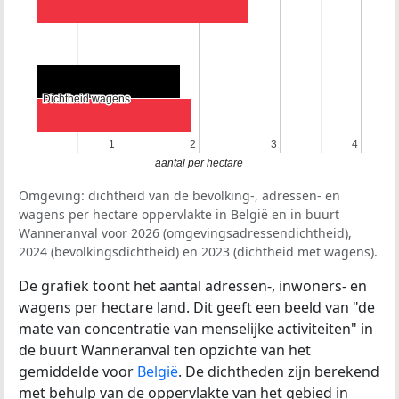
Dichtheid wagens
Dichtheid wagens
1
1
2
2
3
3
4
4
aantal per hectare
Omgeving: dichtheid van de bevolking-, adressen- en
wagens per hectare oppervlakte in België en in buurt
Wanneranval voor 2026 (omgevingsadressendichtheid),
2024 (bevolkingsdichtheid) en 2023 (dichtheid met wagens).
De grafiek toont het aantal adressen-, inwoners- en
wagens per hectare land. Dit geeft een beeld van "de
mate van concentratie van menselijke activiteiten" in
de buurt Wanneranval ten opzichte van het
gemiddelde voor
België
. De dichtheden zijn berekend
met behulp van de oppervlakte van het gebied in