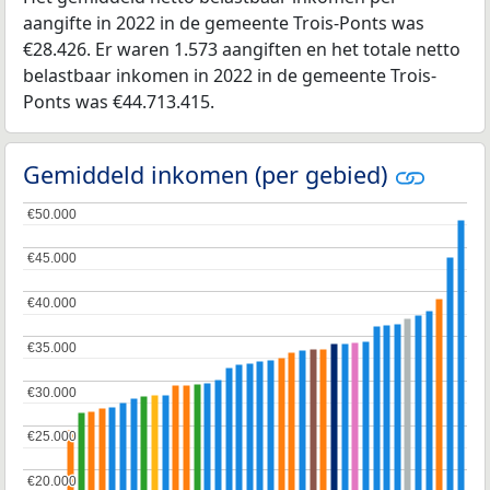
aangifte in 2022 in de gemeente Trois-Ponts was
€28.426. Er waren 1.573 aangiften en het totale netto
belastbaar inkomen in 2022 in de gemeente Trois-
Ponts was €44.713.415.
Gemiddeld inkomen (per gebied)
€50.000
€50.000
€45.000
€45.000
€40.000
€40.000
€35.000
€35.000
€30.000
€30.000
€25.000
€25.000
€20.000
€20.000