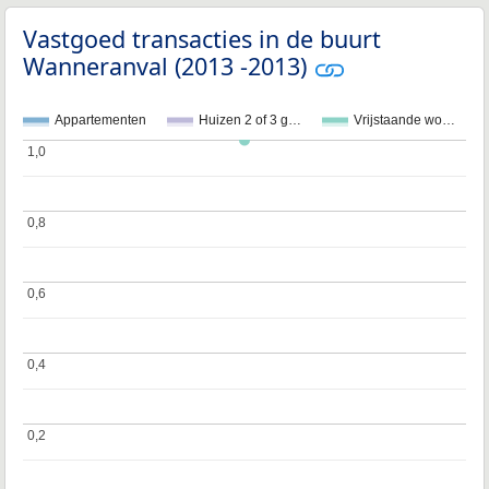
Vastgoed transacties in de buurt
Wanneranval (2013 -2013)
Appartementen
Huizen 2 of 3 g…
Vrijstaande wo…
1,0
1,0
0,8
0,8
0,6
0,6
0,4
0,4
0,2
0,2