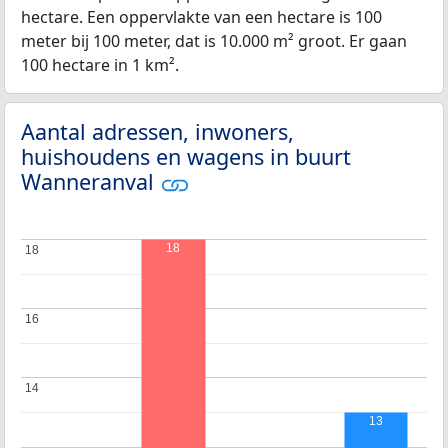
hectare. Een oppervlakte van een hectare is 100
meter bij 100 meter, dat is 10.000 m² groot. Er gaan
100 hectare in 1 km².
Aantal adressen, inwoners,
huishoudens en wagens in buurt
Wanneranval
18
18
18
16
16
14
14
13