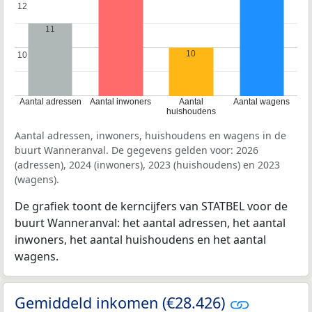
12
12
11
10
10
10
Aantal adressen
Aantal inwoners
Aantal
Aantal wagens
huishoudens
Aantal adressen, inwoners, huishoudens en wagens in de
buurt Wanneranval. De gegevens gelden voor: 2026
(adressen), 2024 (inwoners), 2023 (huishoudens) en 2023
(wagens).
De grafiek toont de kerncijfers van STATBEL voor de
buurt Wanneranval: het aantal adressen, het aantal
inwoners, het aantal huishoudens en het aantal
wagens.
Gemiddeld inkomen (€28.426)