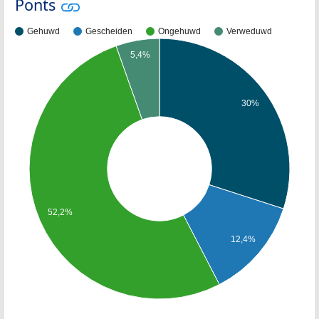
Ponts
Gehuwd
Gescheiden
Ongehuwd
Verweduwd
5,4%
30%
52,2%
12,4%