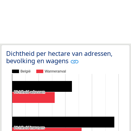
Dichtheid per hectare van adressen,
bevolking en wagens
België
Wanneranval
Dichtheid adressen
Dichtheid adressen
Dichtheid inwoners
Dichtheid inwoners