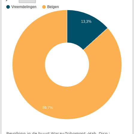
Vreemdelingen
Belgen
13,3%
86,7%
Bevolking in de buurt Wasay-Tribomont -Hab. Disp.: