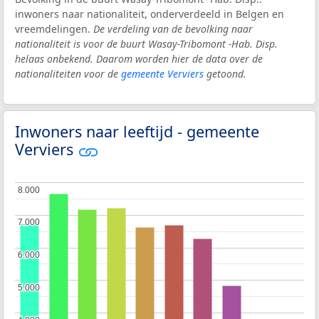
inwoners naar nationaliteit, onderverdeeld in Belgen en
vreemdelingen.
De verdeling van de bevolking naar
nationaliteit is voor de buurt Wasay-Tribomont -Hab. Disp.
helaas onbekend. Daarom worden hier de data over de
nationaliteiten voor de
gemeente Verviers
getoond.
Inwoners naar leeftijd - gemeente
Verviers
8.000
8.000
7.000
7.000
6.000
6.000
5.000
5.000