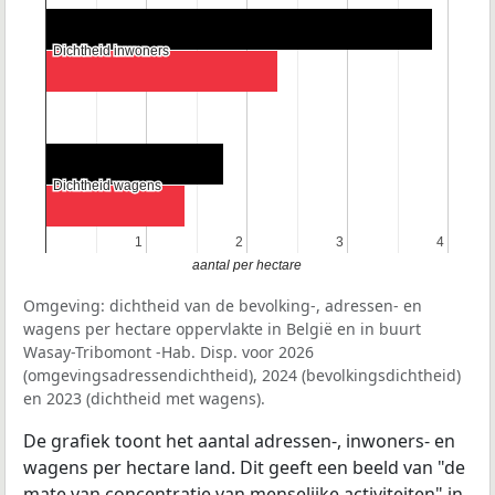
Dichtheid inwoners
Dichtheid inwoners
Dichtheid wagens
Dichtheid wagens
1
1
2
2
3
3
4
4
aantal per hectare
Omgeving: dichtheid van de bevolking-, adressen- en
wagens per hectare oppervlakte in België en in buurt
Wasay-Tribomont -Hab. Disp. voor 2026
(omgevingsadressendichtheid), 2024 (bevolkingsdichtheid)
en 2023 (dichtheid met wagens).
De grafiek toont het aantal adressen-, inwoners- en
wagens per hectare land. Dit geeft een beeld van "de
mate van concentratie van menselijke activiteiten" in