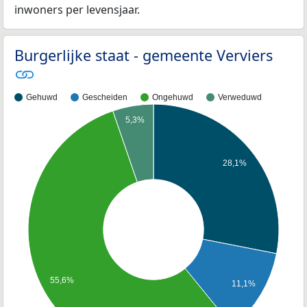
inwoners per levensjaar.
Burgerlijke staat - gemeente Verviers
Gehuwd
Gescheiden
Ongehuwd
Verweduwd
5,3%
28,1%
55,6%
11,1%