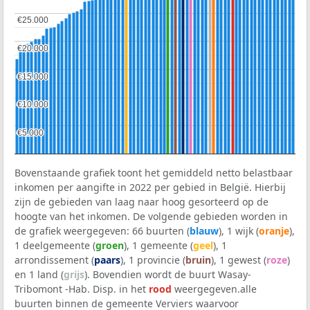
€25.000
€25.000
€20.000
€20.000
€15.000
€15.000
€10.000
€10.000
€5.000
€5.000
Bovenstaande grafiek toont het gemiddeld netto belastbaar
inkomen per aangifte in 2022 per gebied in België. Hierbij
zijn de gebieden van laag naar hoog gesorteerd op de
hoogte van het inkomen. De volgende gebieden worden in
de grafiek weergegeven: 66 buurten (
blauw
), 1 wijk (
oranje
),
1 deelgemeente (
groen
), 1 gemeente (
geel
), 1
arrondissement (
paars
), 1 provincie (
bruin
), 1 gewest (
roze
)
en 1 land (
grijs
). Bovendien wordt de buurt Wasay-
Tribomont -Hab. Disp. in het
rood
weergegeven.alle
buurten binnen de gemeente Verviers waarvoor