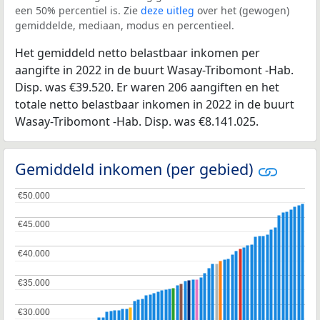
een 50% percentiel is. Zie
deze uitleg
over het (gewogen)
gemiddelde, mediaan, modus en percentieel.
Het gemiddeld netto belastbaar inkomen per
aangifte in 2022 in de buurt Wasay-Tribomont -Hab.
Disp. was €39.520. Er waren 206 aangiften en het
totale netto belastbaar inkomen in 2022 in de buurt
Wasay-Tribomont -Hab. Disp. was €8.141.025.
Gemiddeld inkomen (per gebied)
€50.000
€50.000
€45.000
€45.000
€40.000
€40.000
€35.000
€35.000
€30.000
€30.000