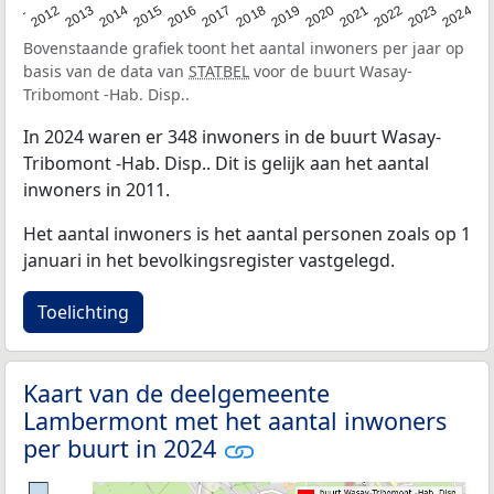
2020
2013
2019
2012
2018
2011
2024
2017
2023
2016
2022
2015
2021
2014
Bovenstaande grafiek toont het aantal inwoners per jaar op
basis van de data van
STATBEL
voor de buurt Wasay-
Tribomont -Hab. Disp..
In 2024 waren er 348 inwoners in de buurt Wasay-
Tribomont -Hab. Disp.. Dit is gelijk aan het aantal
inwoners in 2011.
Het aantal inwoners is het aantal personen zoals op 1
januari in het bevolkingsregister vastgelegd.
Toelichting
Kaart van de deelgemeente
Lambermont met het aantal inwoners
per buurt in 2024