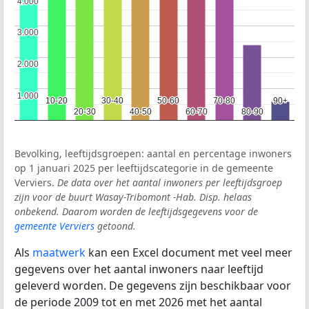
4.000
4.000
3.000
3.000
2.000
2.000
1.000
1.000
10-20
10-20
30-40
30-40
50-60
50-60
70-80
70-80
90+
90+
20-30
20-30
40-50
40-50
60-70
60-70
80-90
80-90
Bevolking, leeftijdsgroepen: aantal en percentage inwoners
op 1 januari 2025 per leeftijdscategorie in de gemeente
Verviers.
De data over het aantal inwoners per leeftijdsgroep
zijn voor de buurt Wasay-Tribomont -Hab. Disp. helaas
onbekend. Daarom worden de leeftijdsgegevens voor de
gemeente Verviers
getoond.
Als
maatwerk
kan een Excel document met veel meer
gegevens over het aantal inwoners naar leeftijd
geleverd worden. De gegevens zijn beschikbaar voor
de periode 2009 tot en met 2026 met het aantal