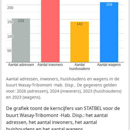
209
200
200
153
150
150
142
100
100
50
50
Aantal adressen
Aantal inwoners
Aantal
Aantal wagens
huishoudens
Aantal adressen, inwoners, huishoudens en wagens in de
buurt Wasay-Tribomont -Hab. Disp.. De gegevens gelden
voor: 2026 (adressen), 2024 (inwoners), 2023 (huishoudens)
en 2023 (wagens).
De grafiek toont de kerncijfers van STATBEL voor de
buurt Wasay-Tribomont -Hab. Disp.: het aantal
adressen, het aantal inwoners, het aantal
huishoudens en het aantal wagens.