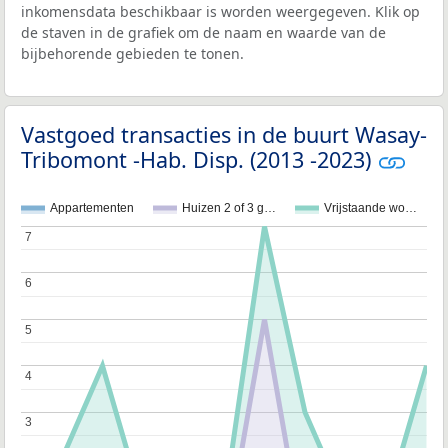
inkomensdata beschikbaar is worden weergegeven. Klik op
de staven in de grafiek om de naam en waarde van de
bijbehorende gebieden te tonen.
Vastgoed transacties in de buurt Wasay-
Tribomont -Hab. Disp. (2013 -2023)
Appartementen
Huizen 2 of 3 g…
Vrijstaande wo…
7
7
6
6
5
5
4
4
3
3