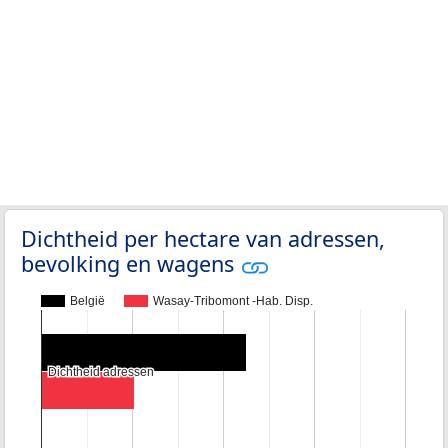
Dichtheid per hectare van adressen,
bevolking en wagens
België
Wasay-Tribomont -Hab. Disp.
Dichtheid adressen
Dichtheid adressen