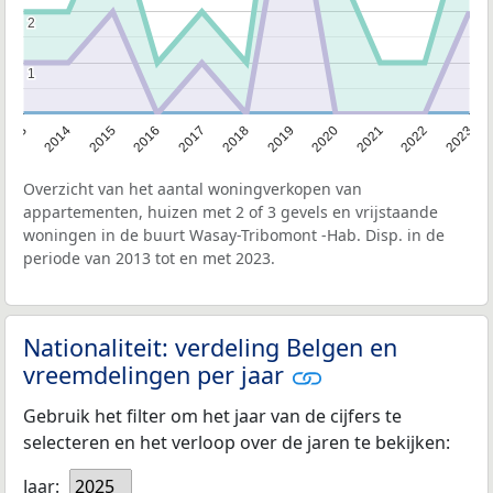
2
2
1
1
2013
2014
2015
2016
2017
2018
2019
2020
2021
2022
2023
Overzicht van het aantal woningverkopen van
appartementen, huizen met 2 of 3 gevels en vrijstaande
woningen in de buurt Wasay-Tribomont -Hab. Disp. in de
periode van 2013 tot en met 2023.
Nationaliteit: verdeling Belgen en
vreemdelingen per jaar
Gebruik het filter om het jaar van de cijfers te
selecteren en het verloop over de jaren te bekijken:
Jaar:
2025