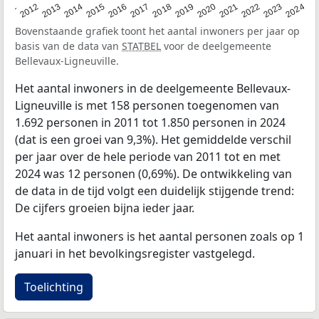
2020
2013
2019
2012
2018
2011
2024
2017
2023
2016
2022
2015
2021
2014
Bovenstaande grafiek toont het aantal inwoners per jaar op
basis van de data van
STATBEL
voor de deelgemeente
Bellevaux-Ligneuville.
Het aantal inwoners in de deelgemeente Bellevaux-
Ligneuville is met 158 personen toegenomen van
1.692 personen in 2011 tot 1.850 personen in 2024
(dat is een groei van 9,3%). Het gemiddelde verschil
per jaar over de hele periode van 2011 tot en met
2024 was 12 personen (0,69%). De ontwikkeling van
de data in de tijd volgt een duidelijk stijgende trend:
De cijfers groeien bijna ieder jaar.
Het aantal inwoners is het aantal personen zoals op 1
januari in het bevolkingsregister vastgelegd.
Toelichting