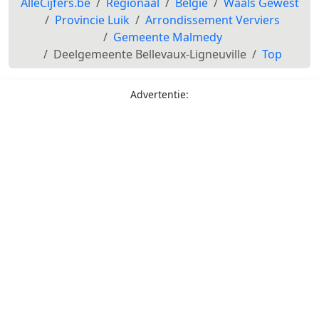
AlleCijfers.be
Regionaal
België
Waals Gewest
Provincie Luik
Arrondissement Verviers
Gemeente Malmedy
Deelgemeente Bellevaux-Ligneuville
Top
Advertentie: