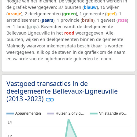
hoogte van het inkomen. De volgende gebieden worden in
de grafiek weergegeven: 37 buurten (
blauw
), 16 wijken
(
oranje
), 2 deelgemeenten (
groen
), 1 gemeente (
geel
), 1
arrondissement (
paars
), 1 provincie (
bruin
), 1 gewest (
roze
)
en 1 land (
grijs
). Bovendien wordt de deelgemeente
Bellevaux-Ligneuville in het
rood
weergegeven. Alle
buurten, wijken en deelgemeenten binnen de gemeente
Malmedy waarvoor inkomensdata beschikbaar is worden
weergegeven. Klik op de staven in de grafiek om de naam
en waarde van de bijbehorende gebieden te tonen.
Vastgoed transacties in de
deelgemeente Bellevaux-Ligneuville
(2013 -2023)
Appartementen
Huizen 2 of 3 g…
Vrijstaande wo…
14
14
12
12