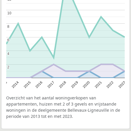
10
10
8
8
6
6
4
4
2
2
2013
2014
2015
2016
2017
2018
2019
2020
2021
2022
2023
Overzicht van het aantal woningverkopen van
appartementen, huizen met 2 of 3 gevels en vrijstaande
woningen in de deelgemeente Bellevaux-Ligneuville in de
periode van 2013 tot en met 2023.