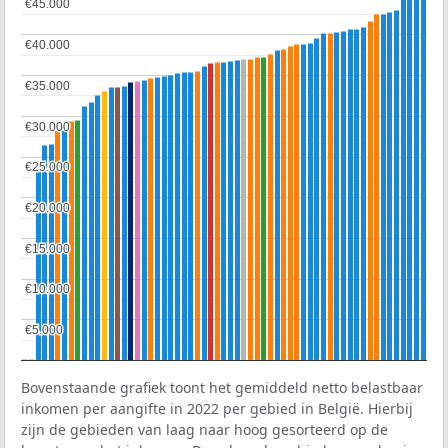
€45.000
€45.000
€40.000
€40.000
€35.000
€35.000
€30.000
€30.000
€25.000
€25.000
€20.000
€20.000
€15.000
€15.000
€10.000
€10.000
€5.000
€5.000
Bovenstaande grafiek toont het gemiddeld netto belastbaar
inkomen per aangifte in 2022 per gebied in België. Hierbij
zijn de gebieden van laag naar hoog gesorteerd op de