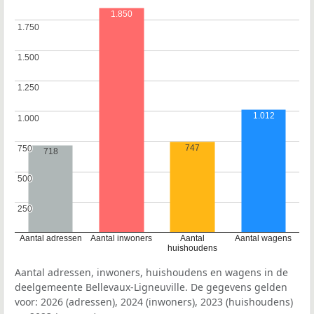
1.850
1.750
1.750
1.500
1.500
1.250
1.250
1.012
1.000
1.000
747
750
750
718
500
500
250
250
Aantal adressen
Aantal inwoners
Aantal
Aantal wagens
huishoudens
Aantal adressen, inwoners, huishoudens en wagens in de
deelgemeente Bellevaux-Ligneuville. De gegevens gelden
voor: 2026 (adressen), 2024 (inwoners), 2023 (huishoudens)