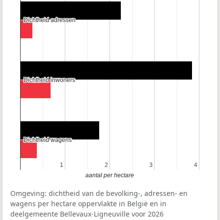
Dichtheid adressen
Dichtheid adressen
Dichtheid inwoners
Dichtheid inwoners
Dichtheid wagens
Dichtheid wagens
1
1
2
2
3
3
4
4
aantal per hectare
Omgeving: dichtheid van de bevolking-, adressen- en
wagens per hectare oppervlakte in België en in
deelgemeente Bellevaux-Ligneuville voor 2026