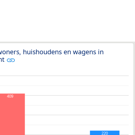
nwoners, huishoudens en wagens in
nt
409
220