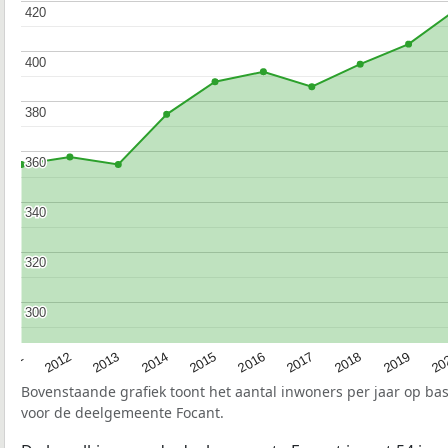
420
420
400
400
380
380
360
360
340
340
320
320
300
300
2015
20
2012
2017
2014
2019
2011
2016
2013
2018
Bovenstaande grafiek toont het aantal inwoners per jaar op ba
voor de deelgemeente Focant.