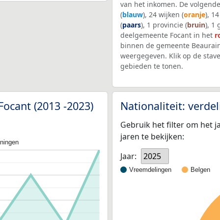
van het inkomen. De volgende
(
blauw
), 24 wijken (
oranje
), 1
(
paars
), 1 provincie (
bruin
), 1
deelgemeente Focant in het
r
binnen de gemeente Beaurain
weergegeven. Klik op de stav
gebieden te tonen.
Focant (2013 -2023)
Nationaliteit: verd
Gebruik het filter om het j
jaren te bekijken:
oningen
Jaar:
2025
Vreemdelingen
Belgen