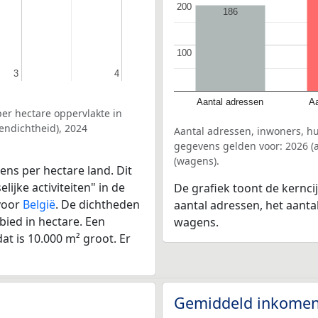
200
200
186
100
100
3
3
4
4
Aantal adressen
Aa
er hectare oppervlakte in
endichtheid), 2024
Aantal adressen, inwoners, h
gegevens gelden voor: 2026 (a
(wagens).
ens per hectare land. Dit
ijke activiteiten" in de
De grafiek toont de kernci
voor
België
. De dichtheden
aantal adressen, het aanta
bied in hectare. Een
wagens.
at is 10.000 m² groot. Er
Gemiddeld inkomen