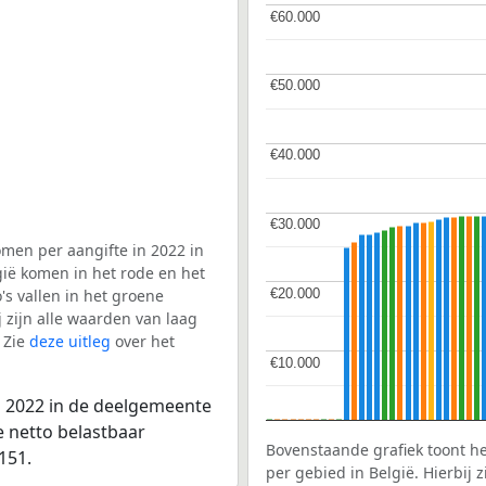
€60.000
€60.000
€50.000
€50.000
€40.000
€40.000
€30.000
€30.000
men per aangifte in 2022 in
ië komen in het rode en het
€20.000
€20.000
s vallen in het groene
j zijn alle waarden van laag
 Zie
deze uitleg
over het
€10.000
€10.000
n 2022 in de deelgemeente
e netto belastbaar
Bovenstaande grafiek toont h
151.
per gebied in België. Hierbij