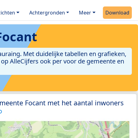
ichten
Achtergronden
Meer
Download
Focant
aing. Met duidelijke tabellen en grafieken,
jn op AlleCijfers ook per voor de gemeente en
emeente Focant met het aantal inwoners