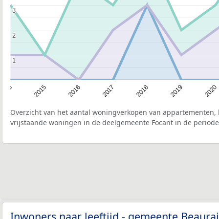
3
3
2
2
1
1
2020
2019
2018
2017
2016
2015
2013
Overzicht van het aantal woningverkopen van appartementen, h
vrijstaande woningen in de deelgemeente Focant in de periode
Inwoners naar leeftijd - gemeente Beaura