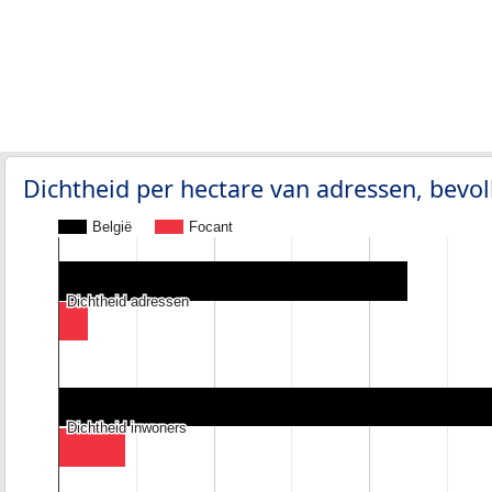
Dichtheid per hectare van adressen, bev
België
Focant
Dichtheid adressen
Dichtheid adressen
Dichtheid inwoners
Dichtheid inwoners