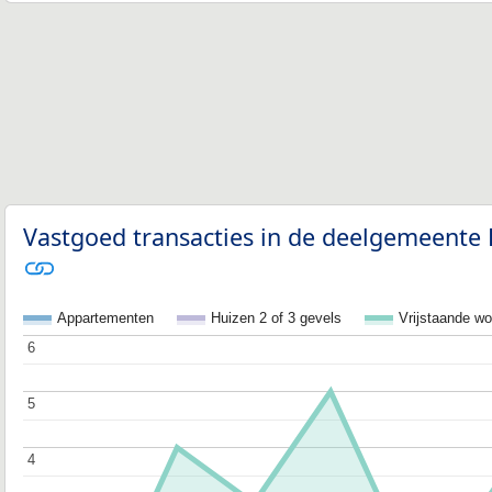
Vastgoed transacties in de deelgemeente 
Appartementen
Huizen 2 of 3 gevels
Vrijstaande w
6
6
5
5
4
4