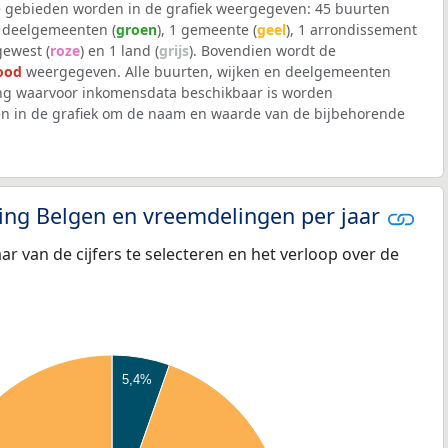
 gebieden worden in de grafiek weergegeven: 45 buurten
4 deelgemeenten (
groen
), 1 gemeente (
geel
), 1 arrondissement
 gewest (
roze
) en 1 land (
grijs
). Bovendien wordt de
ood
weergegeven. Alle buurten, wijken en deelgemeenten
g waarvoor inkomensdata beschikbaar is worden
en in de grafiek om de naam en waarde van de bijbehorende
eling Belgen en vreemdelingen per jaar
aar van de cijfers te selecteren en het verloop over de
5,4%