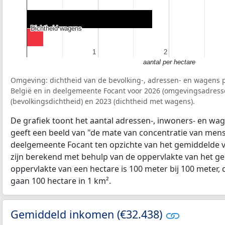
Dichtheid wagens
Dichtheid wagens
1
1
2
2
aantal per hectare
Omgeving: dichtheid van de bevolking-, adressen- en wagens p
België en in deelgemeente Focant voor 2026 (omgevingsadress
(bevolkingsdichtheid) en 2023 (dichtheid met wagens).
De grafiek toont het aantal adressen-, inwoners- en wag
geeft een beeld van "de mate van concentratie van mensel
deelgemeente Focant ten opzichte van het gemiddelde 
zijn berekend met behulp van de oppervlakte van het ge
oppervlakte van een hectare is 100 meter bij 100 meter, d
gaan 100 hectare in 1 km².
Gemiddeld inkomen (€32.438)