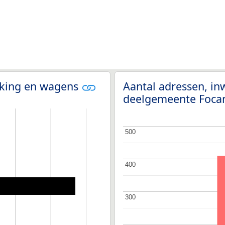
olking en wagens
Aantal adressen, i
deelgemeente Foca
500
500
400
400
300
300