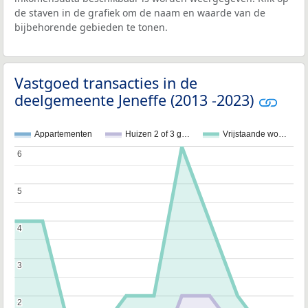
de staven in de grafiek om de naam en waarde van de
bijbehorende gebieden te tonen.
Vastgoed transacties in de
deelgemeente Jeneffe (2013 -2023)
Appartementen
Huizen 2 of 3 g…
Vrijstaande wo…
6
6
5
5
4
4
3
3
2
2