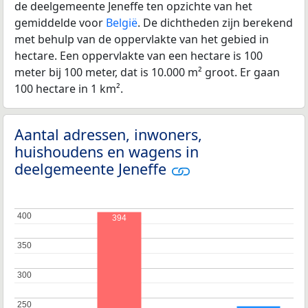
de deelgemeente Jeneffe ten opzichte van het
gemiddelde voor
België
. De dichtheden zijn berekend
met behulp van de oppervlakte van het gebied in
hectare. Een oppervlakte van een hectare is 100
meter bij 100 meter, dat is 10.000 m² groot. Er gaan
100 hectare in 1 km².
Aantal adressen, inwoners,
huishoudens en wagens in
deelgemeente Jeneffe
400
400
394
350
350
300
300
250
250