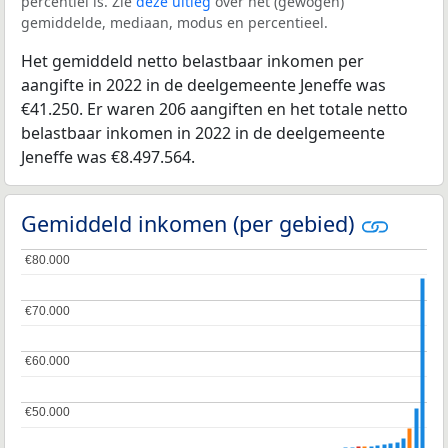
percentiel is. Zie
deze uitleg
over het (gewogen)
gemiddelde, mediaan, modus en percentieel.
Het gemiddeld netto belastbaar inkomen per
aangifte in 2022 in de deelgemeente Jeneffe was
€41.250. Er waren 206 aangiften en het totale netto
belastbaar inkomen in 2022 in de deelgemeente
Jeneffe was €8.497.564.
Gemiddeld inkomen (per gebied)
€80.000
€80.000
€70.000
€70.000
€60.000
€60.000
€50.000
€50.000