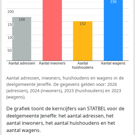
236
200
200
168
152
150
150
100
100
50
50
Aantal adressen
Aantal inwoners
Aantal
Aantal wagens
huishoudens
Aantal adressen, inwoners, huishoudens en wagens in de
deelgemeente Jeneffe. De gegevens gelden voor: 2026
(adressen), 2024 (inwoners), 2023 (huishoudens) en 2023
(wagens).
De grafiek toont de kerncijfers van STATBEL voor de
deelgemeente Jeneffe: het aantal adressen, het
aantal inwoners, het aantal huishoudens en het
aantal wagens.