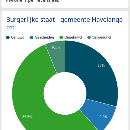
inwoners per levensjaar.
Burgerlijke staat - gemeente Havelange
Gehuwd
Gescheiden
Ongehuwd
Verweduwd
6,1%
29%
9,3%
55,5%