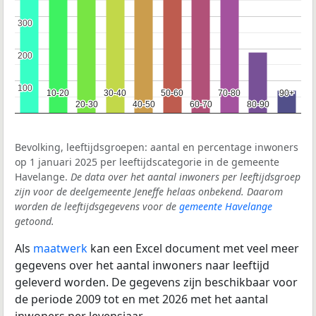
300
300
200
200
100
100
10-20
10-20
30-40
30-40
50-60
50-60
70-80
70-80
90+
90+
20-30
20-30
40-50
40-50
60-70
60-70
80-90
80-90
Bevolking, leeftijdsgroepen: aantal en percentage inwoners
op 1 januari 2025 per leeftijdscategorie in de gemeente
Havelange.
De data over het aantal inwoners per leeftijdsgroep
zijn voor de deelgemeente Jeneffe helaas onbekend. Daarom
worden de leeftijdsgegevens voor de
gemeente Havelange
getoond.
Als
maatwerk
kan een Excel document met veel meer
gegevens over het aantal inwoners naar leeftijd
geleverd worden. De gegevens zijn beschikbaar voor
de periode 2009 tot en met 2026 met het aantal