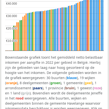
€40.000
€40.000
€30.000
€30.000
€20.000
€20.000
€10.000
€10.000
Bovenstaande grafiek toont het gemiddeld netto belastbaar
inkomen per aangifte in 2022 per gebied in België. Hierbij
zijn de gebieden van laag naar hoog gesorteerd op de
hoogte van het inkomen. De volgende gebieden worden in
de grafiek weergegeven: 30 buurten (
blauw
), 19 wijken
(
oranje
), 8 deelgemeenten (
groen
), 1 gemeente (
geel
), 1
arrondissement (
paars
), 1 provincie (
bruin
), 1 gewest (
roze
)
en 1 land (
grijs
). Bovendien wordt de deelgemeente Jeneffe
in het
rood
weergegeven. Alle buurten, wijken en
deelgemeenten binnen de gemeente Havelange waarvoor
inkomensdata beschikbaar is worden weergegeven. Klik op