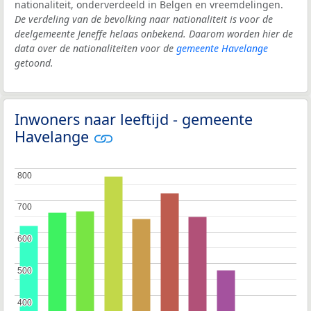
nationaliteit, onderverdeeld in Belgen en vreemdelingen.
De verdeling van de bevolking naar nationaliteit is voor de
deelgemeente Jeneffe helaas onbekend. Daarom worden hier de
data over de nationaliteiten voor de
gemeente Havelange
getoond.
Inwoners naar leeftijd - gemeente
Havelange
800
800
700
700
600
600
500
500
400
400