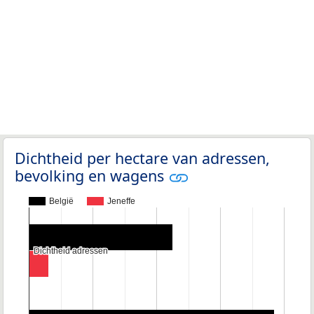
Dichtheid per hectare van adressen,
bevolking en wagens
België
Jeneffe
Dichtheid adressen
Dichtheid adressen