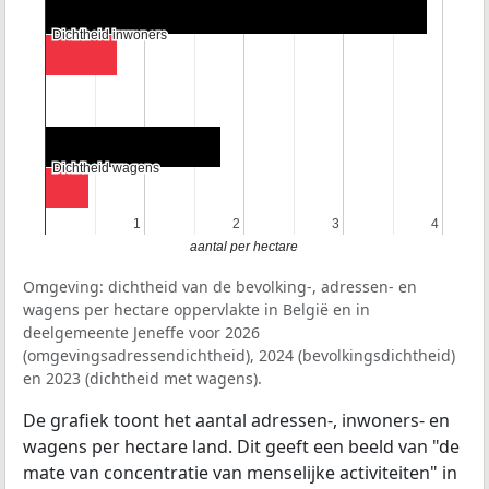
Dichtheid inwoners
Dichtheid inwoners
Dichtheid wagens
Dichtheid wagens
1
1
2
2
3
3
4
4
aantal per hectare
Omgeving: dichtheid van de bevolking-, adressen- en
wagens per hectare oppervlakte in België en in
deelgemeente Jeneffe voor 2026
(omgevingsadressendichtheid), 2024 (bevolkingsdichtheid)
en 2023 (dichtheid met wagens).
De grafiek toont het aantal adressen-, inwoners- en
wagens per hectare land. Dit geeft een beeld van "de
mate van concentratie van menselijke activiteiten" in