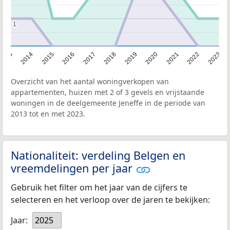
1
1
2013
2014
2015
2016
2017
2018
2019
2020
2021
2022
2023
Overzicht van het aantal woningverkopen van
appartementen, huizen met 2 of 3 gevels en vrijstaande
woningen in de deelgemeente Jeneffe in de periode van
2013 tot en met 2023.
Nationaliteit: verdeling Belgen en
vreemdelingen per jaar
Gebruik het filter om het jaar van de cijfers te
selecteren en het verloop over de jaren te bekijken:
Jaar:
2025