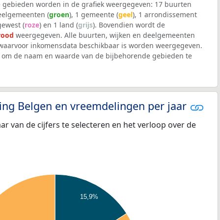
 gebieden worden in de grafiek weergegeven: 17 buurten
deelgemeenten (
groen
), 1 gemeente (
geel
), 1 arrondissement
 gewest (
roze
) en 1 land (
grijs
). Bovendien wordt de
rood
weergegeven. Alle buurten, wijken en deelgemeenten
waarvoor inkomensdata beschikbaar is worden weergegeven.
iek om de naam en waarde van de bijbehorende gebieden te
eling Belgen en vreemdelingen per jaar
aar van de cijfers te selecteren en het verloop over de
15,9%