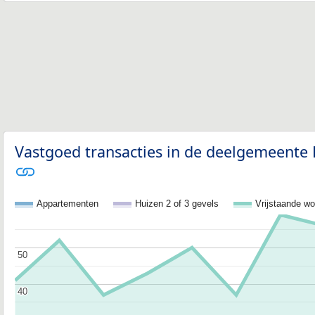
Vastgoed transacties in de deelgemeente K
Appartementen
Huizen 2 of 3 gevels
Vrijstaande w
50
50
40
40