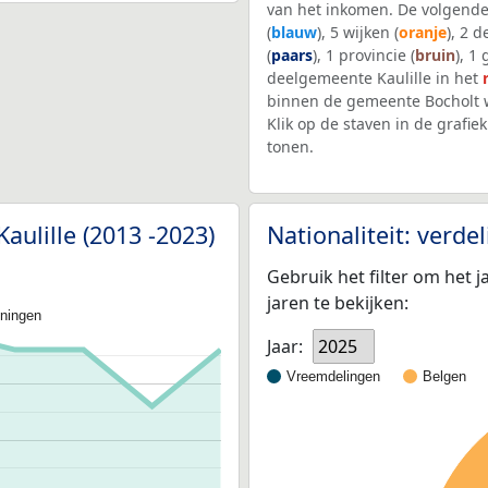
van het inkomen. De volgende
(
blauw
), 5 wijken (
oranje
), 2 
(
paars
), 1 provincie (
bruin
), 1
deelgemeente Kaulille in het
binnen de gemeente Bocholt 
Klik op de staven in de graf
tonen.
aulille (2013 -2023)
Nationaliteit: verd
Gebruik het filter om het j
jaren te bekijken:
oningen
Jaar:
2025
Vreemdelingen
Belgen