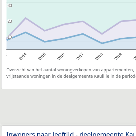
30
30
20
20
10
10
2015
2
2017
2014
2019
2016
2013
2018
Overzicht van het aantal woningverkopen van appartementen, h
vrijstaande woningen in de deelgemeente Kaulille in de period
Inwoners naar leeftijd - deelgemeente Kau