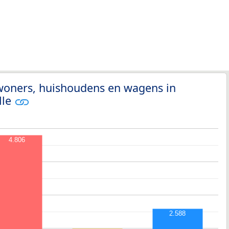
nwoners, huishoudens en wagens in
lle
4.806
2.588