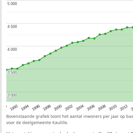
5.000
5.000
4.500
4.500
4.000
4.000
3.500
3.500
3.000
3.000
1990
1992
1994
1996
1998
2000
2002
2004
2006
2008
2010
2012
2
Bovenstaande grafiek toont het aantal inwoners per jaar op ba
voor de deelgemeente Kaulille.