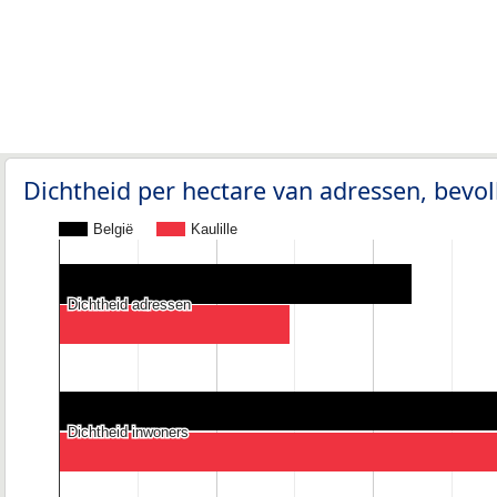
Dichtheid per hectare van adressen, bev
België
Kaulille
Dichtheid adressen
Dichtheid adressen
Dichtheid inwoners
Dichtheid inwoners