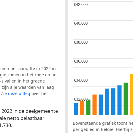
€42.000
€42.000
€40.000
€40.000
€38.000
€38.000
€36.000
€36.000
men per aangifte in 2022 in
lgië komen in het rode en het
€34.000
€34.000
s vallen in het groene
j zijn alle waarden van laag
 Zie
deze uitleg
over het
€32.000
€32.000
n 2022 in de deelgemeente
tale netto belastbaar
Bovenstaande grafiek toont h
1.730.
per gebied in België. Hierbij