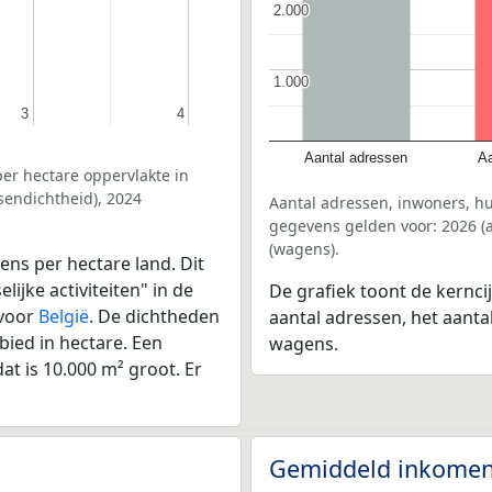
2.000
2.000
1.000
1.000
3
3
4
4
Aantal adressen
Aa
er hectare oppervlakte in
sendichtheid), 2024
Aantal adressen, inwoners, h
gegevens gelden voor: 2026 (a
(wagens).
ens per hectare land. Dit
ijke activiteiten" in de
De grafiek toont de kernci
 voor
België
. De dichtheden
aantal adressen, het aanta
bied in hectare. Een
wagens.
at is 10.000 m² groot. Er
Gemiddeld inkomen