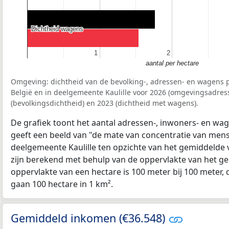
Dichtheid wagens
Dichtheid wagens
1
1
2
2
aantal per hectare
Omgeving: dichtheid van de bevolking-, adressen- en wagens p
België en in deelgemeente Kaulille voor 2026 (omgevingsadres
(bevolkingsdichtheid) en 2023 (dichtheid met wagens).
De grafiek toont het aantal adressen-, inwoners- en wag
geeft een beeld van "de mate van concentratie van mensel
deelgemeente Kaulille ten opzichte van het gemiddelde
zijn berekend met behulp van de oppervlakte van het ge
oppervlakte van een hectare is 100 meter bij 100 meter, d
gaan 100 hectare in 1 km².
Gemiddeld inkomen (€36.548)