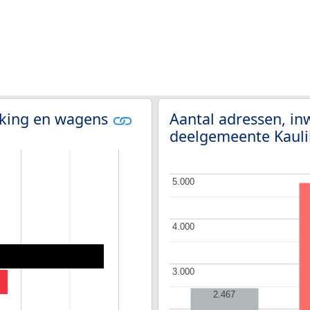
olking en wagens
Aantal adressen, i
deelgemeente Kauli
5.000
5.000
4.000
4.000
3.000
3.000
2.467