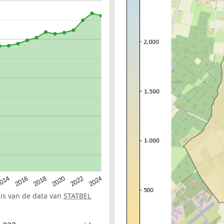
014
2016
2018
2020
2022
2024
sis van de data van
STATBEL