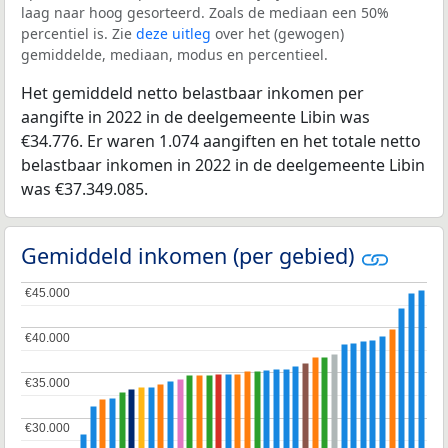
laag naar hoog gesorteerd. Zoals de mediaan een 50%
percentiel is. Zie
deze uitleg
over het (gewogen)
gemiddelde, mediaan, modus en percentieel.
Het gemiddeld netto belastbaar inkomen per
aangifte in 2022 in de deelgemeente Libin was
€34.776. Er waren 1.074 aangiften en het totale netto
belastbaar inkomen in 2022 in de deelgemeente Libin
was €37.349.085.
Gemiddeld inkomen (per gebied)
€45.000
€45.000
€40.000
€40.000
€35.000
€35.000
€30.000
€30.000