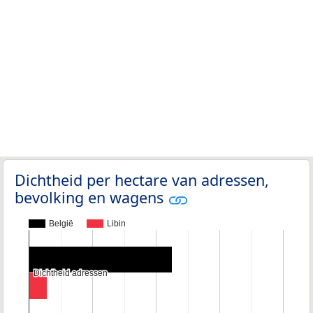
Dichtheid per hectare van adressen,
bevolking en wagens
België
Libin
Dichtheid adressen
Dichtheid adressen