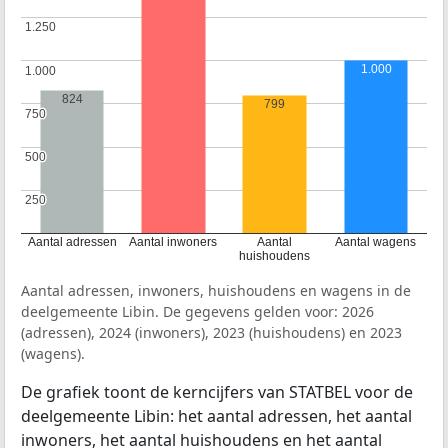
1.250
1.250
1.000
1.000
1.000
824
799
750
750
500
500
250
250
Aantal adressen
Aantal inwoners
Aantal
Aantal wagens
huishoudens
Aantal adressen, inwoners, huishoudens en wagens in de
deelgemeente Libin. De gegevens gelden voor: 2026
(adressen), 2024 (inwoners), 2023 (huishoudens) en 2023
(wagens).
De grafiek toont de kerncijfers van STATBEL voor de
deelgemeente Libin: het aantal adressen, het aantal
inwoners, het aantal huishoudens en het aantal