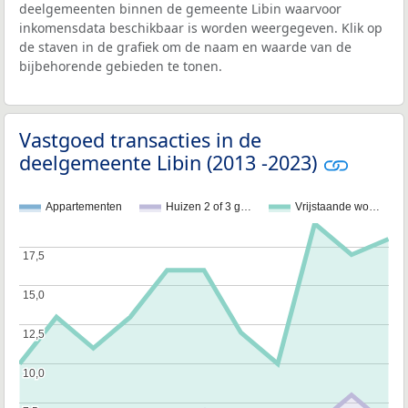
deelgemeenten binnen de gemeente Libin waarvoor
inkomensdata beschikbaar is worden weergegeven. Klik op
de staven in de grafiek om de naam en waarde van de
bijbehorende gebieden te tonen.
Vastgoed transacties in de
deelgemeente Libin (2013 -2023)
Appartementen
Huizen 2 of 3 g…
Vrijstaande wo…
17,5
17,5
15,0
15,0
12,5
12,5
10,0
10,0