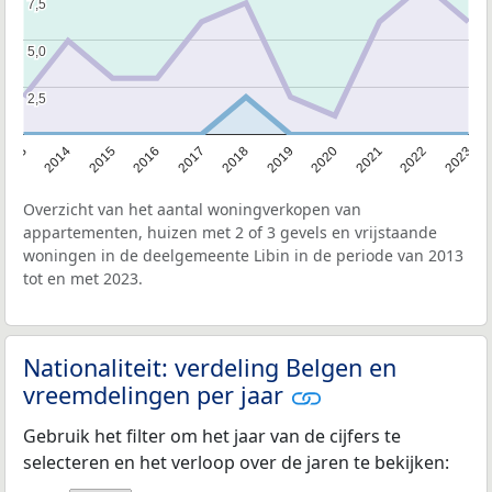
7,5
7,5
5,0
5,0
2,5
2,5
2013
2014
2015
2016
2017
2018
2019
2020
2021
2022
2023
Overzicht van het aantal woningverkopen van
appartementen, huizen met 2 of 3 gevels en vrijstaande
woningen in de deelgemeente Libin in de periode van 2013
tot en met 2023.
Nationaliteit: verdeling Belgen en
vreemdelingen per jaar
Gebruik het filter om het jaar van de cijfers te
selecteren en het verloop over de jaren te bekijken: