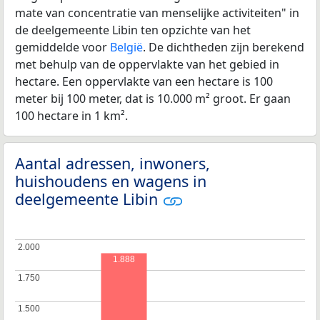
mate van concentratie van menselijke activiteiten" in
de deelgemeente Libin ten opzichte van het
gemiddelde voor
België
. De dichtheden zijn berekend
met behulp van de oppervlakte van het gebied in
hectare. Een oppervlakte van een hectare is 100
meter bij 100 meter, dat is 10.000 m² groot. Er gaan
100 hectare in 1 km².
Aantal adressen, inwoners,
huishoudens en wagens in
deelgemeente Libin
2.000
2.000
1.888
1.750
1.750
1.500
1.500