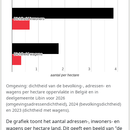
Dichtheid inwoners
Dichtheid inwoners
Dichtheid wagens
Dichtheid wagens
1
1
2
2
3
3
4
4
aantal per hectare
Omgeving: dichtheid van de bevolking-, adressen- en
wagens per hectare oppervlakte in België en in
deelgemeente Libin voor 2026
(omgevingsadressendichtheid), 2024 (bevolkingsdichtheid)
en 2023 (dichtheid met wagens).
De grafiek toont het aantal adressen-, inwoners- en
wagens per hectare land. Dit geeft een beeld van "de