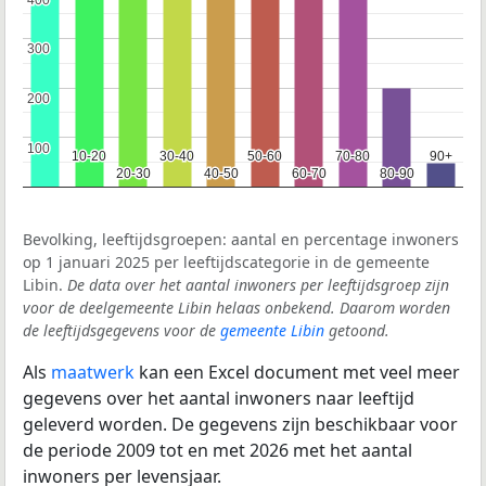
300
300
200
200
100
100
10-20
10-20
30-40
30-40
50-60
50-60
70-80
70-80
90+
90+
20-30
20-30
40-50
40-50
60-70
60-70
80-90
80-90
Bevolking, leeftijdsgroepen: aantal en percentage inwoners
op 1 januari 2025 per leeftijdscategorie in de gemeente
Libin.
De data over het aantal inwoners per leeftijdsgroep zijn
voor de deelgemeente Libin helaas onbekend. Daarom worden
de leeftijdsgegevens voor de
gemeente Libin
getoond.
Als
maatwerk
kan een Excel document met veel meer
gegevens over het aantal inwoners naar leeftijd
geleverd worden. De gegevens zijn beschikbaar voor
de periode 2009 tot en met 2026 met het aantal
inwoners per levensjaar.