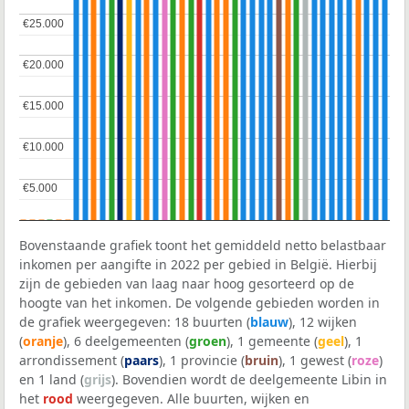
€25.000
€25.000
€20.000
€20.000
€15.000
€15.000
€10.000
€10.000
€5.000
€5.000
Bovenstaande grafiek toont het gemiddeld netto belastbaar
inkomen per aangifte in 2022 per gebied in België. Hierbij
zijn de gebieden van laag naar hoog gesorteerd op de
hoogte van het inkomen. De volgende gebieden worden in
de grafiek weergegeven: 18 buurten (
blauw
), 12 wijken
(
oranje
), 6 deelgemeenten (
groen
), 1 gemeente (
geel
), 1
arrondissement (
paars
), 1 provincie (
bruin
), 1 gewest (
roze
)
en 1 land (
grijs
). Bovendien wordt de deelgemeente Libin in
het
rood
weergegeven. Alle buurten, wijken en