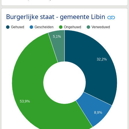
Burgerlijke staat - gemeente Libin
Gehuwd
Gescheiden
Ongehuwd
Verweduwd
5,1%
32,2%
53,9%
8,9%