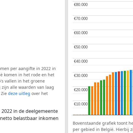
€80.000
€80.000
€70.000
€70.000
€60.000
€60.000
€50.000
€50.000
€40.000
€40.000
men per aangifte in 2022 in
ë komen in het rode en het
€30.000
€30.000
s vallen in het groene
j zijn alle waarden van laag
€20.000
€20.000
 Zie
deze uitleg
over het
€10.000
€10.000
n 2022 in de deelgemeente
 netto belastbaar inkomen
Bovenstaande grafiek toont h
per gebied in België. Hierbij