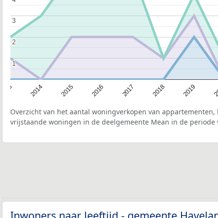
3
3
2
2
1
1
2015
2
2017
2014
2019
2016
2013
2018
Overzicht van het aantal woningverkopen van appartementen, h
vrijstaande woningen in de deelgemeente Mean in de periode 
Inwoners naar leeftijd - gemeente Havel