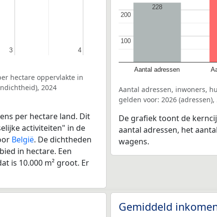
228
200
200
100
100
3
3
4
4
Aantal adressen
Aa
er hectare oppervlakte in
ndichtheid), 2024
Aantal adressen, inwoners, 
gelden voor: 2026 (adressen),
ens per hectare land. Dit
De grafiek toont de kernc
ijke activiteiten" in de
aantal adressen, het aanta
oor
België
. De dichtheden
wagens.
bied in hectare. Een
at is 10.000 m² groot. Er
Gemiddeld inkomen