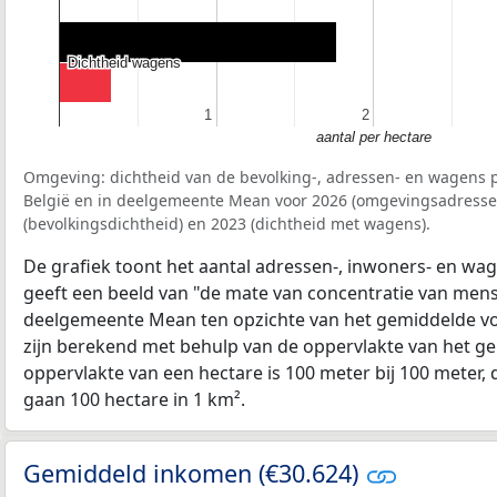
Dichtheid wagens
Dichtheid wagens
1
1
2
2
aantal per hectare
Omgeving: dichtheid van de bevolking-, adressen- en wagens p
België en in deelgemeente Mean voor 2026 (omgevingsadresse
(bevolkingsdichtheid) en 2023 (dichtheid met wagens).
De grafiek toont het aantal adressen-, inwoners- en wag
geeft een beeld van "de mate van concentratie van mensel
deelgemeente Mean ten opzichte van het gemiddelde v
zijn berekend met behulp van de oppervlakte van het ge
oppervlakte van een hectare is 100 meter bij 100 meter, d
gaan 100 hectare in 1 km².
Gemiddeld inkomen (€30.624)