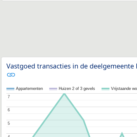
Vastgoed transacties in de deelgemeente 
Appartementen
Huizen 2 of 3 gevels
Vrijstaande w
7
7
6
6
5
5
4
4