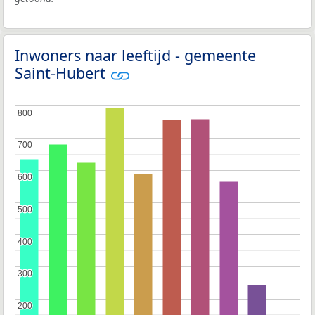
Inwoners naar leeftijd - gemeente
Saint-Hubert
800
800
700
700
600
600
500
500
400
400
300
300
200
200