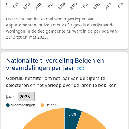
2013
2014
2015
2016
2017
2018
2019
2020
2021
2022
2023
Overzicht van het aantal woningverkopen van
appartementen, huizen met 2 of 3 gevels en vrijstaande
woningen in de deelgemeente Mirwart in de periode van
2013 tot en met 2023.
Nationaliteit: verdeling Belgen en
vreemdelingen per jaar
Gebruik het filter om het jaar van de cijfers te
selecteren en het verloop over de jaren te bekijken:
Jaar:
2025
Vreemdelingen
Belgen
5,5%