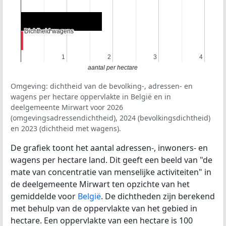
Dichtheid wagens
Dichtheid wagens
1
1
2
2
3
3
4
4
aantal per hectare
Omgeving: dichtheid van de bevolking-, adressen- en
wagens per hectare oppervlakte in België en in
deelgemeente Mirwart voor 2026
(omgevingsadressendichtheid), 2024 (bevolkingsdichtheid)
en 2023 (dichtheid met wagens).
De grafiek toont het aantal adressen-, inwoners- en
wagens per hectare land. Dit geeft een beeld van "de
mate van concentratie van menselijke activiteiten" in
de deelgemeente Mirwart ten opzichte van het
gemiddelde voor
België
. De dichtheden zijn berekend
met behulp van de oppervlakte van het gebied in
hectare. Een oppervlakte van een hectare is 100