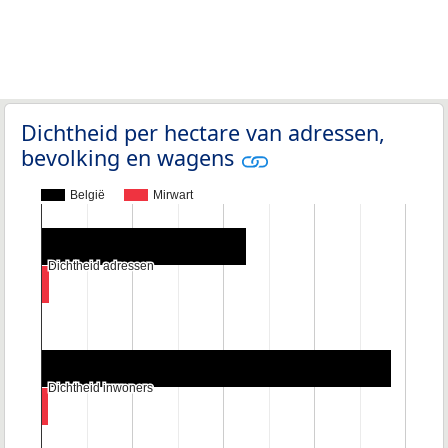
Dichtheid per hectare van adressen,
bevolking en wagens
België
Mirwart
Dichtheid adressen
Dichtheid adressen
Dichtheid inwoners
Dichtheid inwoners