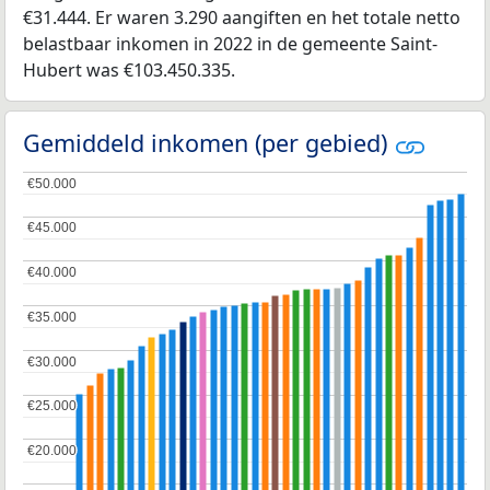
€31.444. Er waren 3.290 aangiften en het totale netto
belastbaar inkomen in 2022 in de gemeente Saint-
Hubert was €103.450.335.
Gemiddeld inkomen (per gebied)
€50.000
€50.000
€45.000
€45.000
€40.000
€40.000
€35.000
€35.000
€30.000
€30.000
€25.000
€25.000
€20.000
€20.000