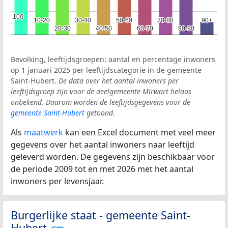
100
100
10-20
10-20
30-40
30-40
50-60
50-60
70-80
70-80
90+
90+
20-30
20-30
40-50
40-50
60-70
60-70
80-90
80-90
Bevolking, leeftijdsgroepen: aantal en percentage inwoners
op 1 januari 2025 per leeftijdscategorie in de gemeente
Saint-Hubert.
De data over het aantal inwoners per
leeftijdsgroep zijn voor de deelgemeente Mirwart helaas
onbekend. Daarom worden de leeftijdsgegevens voor de
gemeente Saint-Hubert
getoond.
Als
maatwerk
kan een Excel document met veel meer
gegevens over het aantal inwoners naar leeftijd
geleverd worden. De gegevens zijn beschikbaar voor
de periode 2009 tot en met 2026 met het aantal
inwoners per levensjaar.
Burgerlijke staat - gemeente Saint-
Hubert