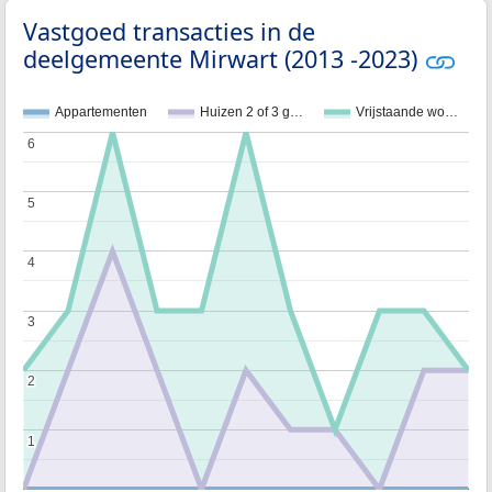
Vastgoed transacties in de
deelgemeente Mirwart (2013 -2023)
Appartementen
Huizen 2 of 3 g…
Vrijstaande wo…
6
6
5
5
4
4
3
3
2
2
1
1