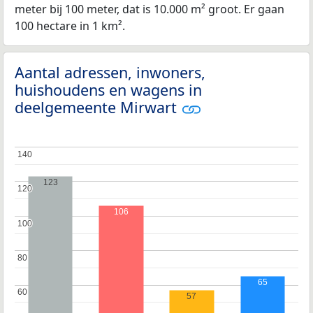
meter bij 100 meter, dat is 10.000 m² groot. Er gaan
100 hectare in 1 km².
Aantal adressen, inwoners,
huishoudens en wagens in
deelgemeente Mirwart
140
140
123
120
120
106
100
100
80
80
65
60
60
57