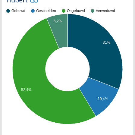
Gehuwd
Gescheiden
Ongehuwd
Verweduwd
6,2%
31%
52,4%
10,4%