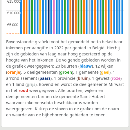
€15.000
€15.000
€10.000
€10.000
€5.000
€5.000
Bovenstaande grafiek toont het gemiddeld netto belastbaar
inkomen per aangifte in 2022 per gebied in België. Hierbij
zijn de gebieden van laag naar hoog gesorteerd op de
hoogte van het inkomen. De volgende gebieden worden in
de grafiek weergegeven: 20 buurten (
blauw
), 12 wijken
(
oranje
), 5 deelgemeenten (
groen
), 1 gemeente (
geel
), 1
arrondissement (
paars
), 1 provincie (
bruin
), 1 gewest (
roze
)
en 1 land (
grijs
). Bovendien wordt de deelgemeente Mirwart
in het
rood
weergegeven. Alle buurten, wijken en
deelgemeenten binnen de gemeente Saint-Hubert
waarvoor inkomensdata beschikbaar is worden
weergegeven. Klik op de staven in de grafiek om de naam
en waarde van de bijbehorende gebieden te tonen.