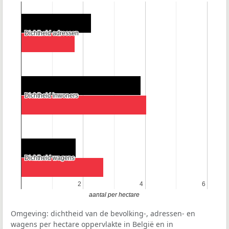
Dichtheid adressen
Dichtheid adressen
Dichtheid inwoners
Dichtheid inwoners
Dichtheid wagens
Dichtheid wagens
2
2
4
4
6
6
aantal per hectare
Omgeving: dichtheid van de bevolking-, adressen- en
wagens per hectare oppervlakte in België en in