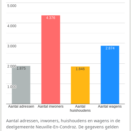
5.000
5.000
4.376
4.000
4.000
3.000
3.000
2.874
2.000
2.000
1.875
1.846
1.000
1.000
Aantal adressen
Aantal inwoners
Aantal
Aantal wagens
huishoudens
Aantal adressen, inwoners, huishoudens en wagens in de
deelgemeente Neuville-En-Condroz. De gegevens gelden