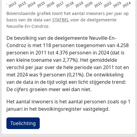
2020
2013
2019
2012
2018
2011
2024
2017
2023
2016
2022
2015
2021
2014
Bovenstaande grafiek toont het aantal inwoners per jaar op
basis van de data van
STATBEL
voor de deelgemeente
Neuville-En-Condroz.
De bevolking van de deelgemeente Neuville-En-
Condroz is met 118 personen toegenomen van 4.258
personen in 2011 tot 4.376 personen in 2024 (dat is
een kleine toename van 2,77%). Het gemiddelde
verschil per jaar over de hele periode van 2011 tot en
met 2024 was 9 personen (0,21%). De ontwikkeling
van de data in de tijd volgt een licht stijgende trend:
De cijfers groeien meer wel dan niet.
Het aantal inwoners is het aantal personen zoals op 1
januari in het bevolkingsregister vastgelegd.
Toelichting