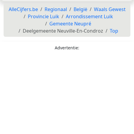
AlleCijfers.be
Regionaal
België
Waals Gewest
Provincie Luik
Arrondissement Luik
Gemeente Neupré
Deelgemeente Neuville-En-Condroz
Top
Advertentie: