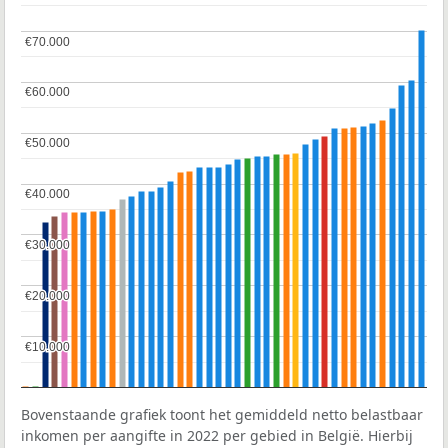
€70.000
€70.000
€60.000
€60.000
€50.000
€50.000
€40.000
€40.000
€30.000
€30.000
€20.000
€20.000
€10.000
€10.000
Bovenstaande grafiek toont het gemiddeld netto belastbaar
inkomen per aangifte in 2022 per gebied in België. Hierbij