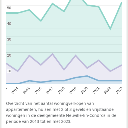
50
50
40
40
30
30
20
20
10
10
2013
2014
2015
2016
2017
2018
2019
2020
2021
2022
2023
Overzicht van het aantal woningverkopen van
appartementen, huizen met 2 of 3 gevels en vrijstaande
woningen in de deelgemeente Neuville-En-Condroz in de
periode van 2013 tot en met 2023.