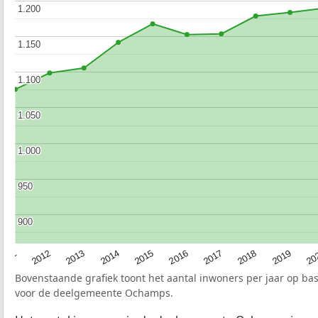
1.200
1.200
1.150
1.150
1.100
1.100
1.050
1.050
1.000
1.000
950
950
900
900
2015
20
2012
2017
2014
2019
2011
2016
2013
2018
Bovenstaande grafiek toont het aantal inwoners per jaar op ba
voor de deelgemeente Ochamps.