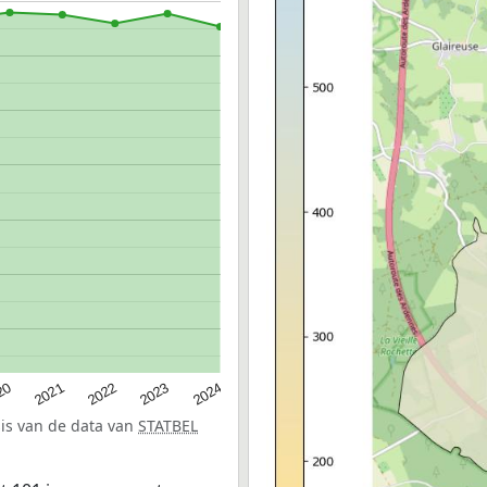
20
2022
2024
2021
2023
sis van de data van
STATBEL