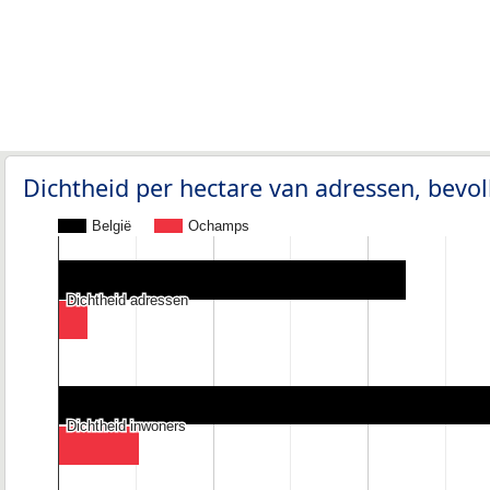
Dichtheid per hectare van adressen, bev
België
Ochamps
Dichtheid adressen
Dichtheid adressen
Dichtheid inwoners
Dichtheid inwoners