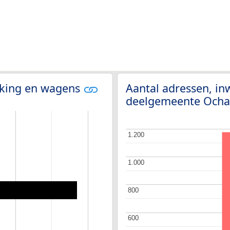
olking en wagens
Aantal adressen, i
deelgemeente Och
1.200
1.200
1.000
1.000
800
800
600
600