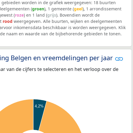
 gebieden worden in de grafiek weergegeven: 18 buurten
 deelgemeenten (
groen
), 1 gemeente (
geel
), 1 arrondissement
 gewest (
roze
) en 1 land (
grijs
). Bovendien wordt de
et
rood
weergegeven. Alle buurten, wijken en deelgemeenten
arvoor inkomensdata beschikbaar is worden weergegeven. Klik
m de naam en waarde van de bijbehorende gebieden te tonen.
eling Belgen en vreemdelingen per jaar
aar van de cijfers te selecteren en het verloop over de
4,2%