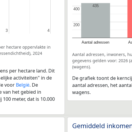
435
400
400
200
200
3
3
4
4
Aantal adressen
Aa
er hectare oppervlakte in
ssendichtheid), 2024
Aantal adressen, inwoners, 
gegevens gelden voor: 2026 (a
(wagens).
ens per hectare land. Dit
ijke activiteiten" in de
De grafiek toont de kernc
de voor
België
. De
aantal adressen, het aanta
 van het gebied in
wagens.
 100 meter, dat is 10.000
Gemiddeld inkomen