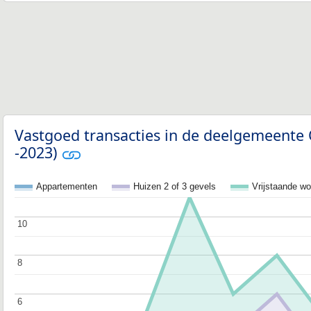
Vastgoed transacties in de deelgemeente
-2023)
Appartementen
Huizen 2 of 3 gevels
Vrijstaande w
10
10
8
8
6
6