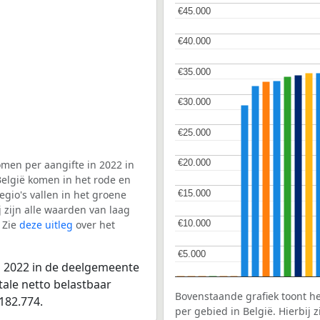
€45.000
€45.000
€40.000
€40.000
€35.000
€35.000
€30.000
€30.000
€25.000
€25.000
€20.000
€20.000
men per aangifte in 2022 in
elgië komen in het rode en
€15.000
€15.000
gio's vallen in het groene
j zijn alle waarden van laag
 Zie
deze uitleg
over het
€10.000
€10.000
€5.000
€5.000
n 2022 in de deelgemeente
ale netto belastbaar
Bovenstaande grafiek toont h
182.774.
per gebied in België. Hierbij