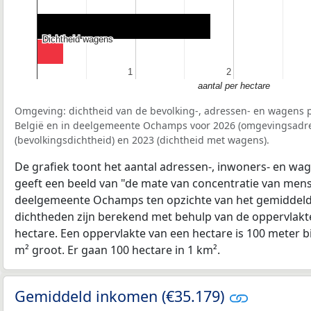
Dichtheid wagens
Dichtheid wagens
1
1
2
2
aantal per hectare
Omgeving: dichtheid van de bevolking-, adressen- en wagens p
België en in deelgemeente Ochamps voor 2026 (omgevingsadre
(bevolkingsdichtheid) en 2023 (dichtheid met wagens).
De grafiek toont het aantal adressen-, inwoners- en wag
geeft een beeld van "de mate van concentratie van mensel
deelgemeente Ochamps ten opzichte van het gemiddel
dichtheden zijn berekend met behulp van de oppervlakte
hectare. Een oppervlakte van een hectare is 100 meter bij
m² groot. Er gaan 100 hectare in 1 km².
Gemiddeld inkomen (€35.179)