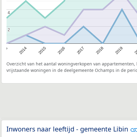
4
4
2
2
2015
2
2017
2014
2019
2016
2013
2018
Overzicht van het aantal woningverkopen van appartementen, h
vrijstaande woningen in de deelgemeente Ochamps in de perio
Inwoners naar leeftijd - gemeente Libin