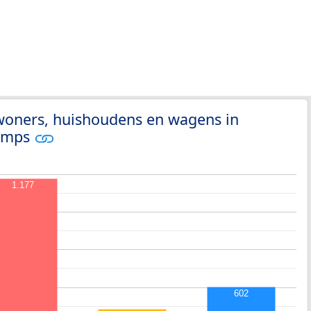
nwoners, huishoudens en wagens in
amps
1.177
602