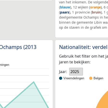
van het inkomen. De volgende
(
blauw
), 12 wijken (
oranje
), 6
(
paars
), 1 provincie (
bruin
), 1
deelgemeente Ochamps in h
binnen de gemeente Libin wa
op de staven in de grafiek o
 Ochamps (2013
Nationaliteit: verd
Gebruik het filter om het j
jaren te bekijken:
oningen
Jaar:
2025
Vreemdelingen
Belgen