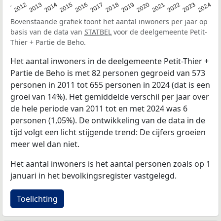
2020
2013
2019
2012
2018
2011
2024
2017
2023
2016
2022
2015
2021
2014
Bovenstaande grafiek toont het aantal inwoners per jaar op
basis van de data van
STATBEL
voor de deelgemeente Petit-
Thier + Partie de Beho.
Het aantal inwoners in de deelgemeente Petit-Thier +
Partie de Beho is met 82 personen gegroeid van 573
personen in 2011 tot 655 personen in 2024 (dat is een
groei van 14%). Het gemiddelde verschil per jaar over
de hele periode van 2011 tot en met 2024 was 6
personen (1,05%). De ontwikkeling van de data in de
tijd volgt een licht stijgende trend: De cijfers groeien
meer wel dan niet.
Het aantal inwoners is het aantal personen zoals op 1
januari in het bevolkingsregister vastgelegd.
Toelichting