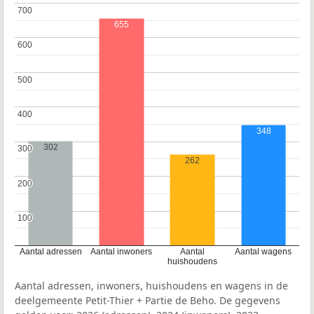
700
700
655
600
600
500
500
400
400
348
302
300
300
262
200
200
100
100
Aantal adressen
Aantal inwoners
Aantal
Aantal wagens
huishoudens
Aantal adressen, inwoners, huishoudens en wagens in de
deelgemeente Petit-Thier + Partie de Beho. De gegevens