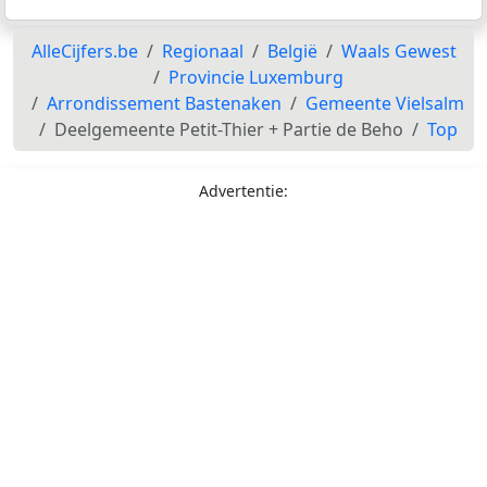
AlleCijfers.be
Regionaal
België
Waals Gewest
Provincie Luxemburg
Arrondissement Bastenaken
Gemeente Vielsalm
Deelgemeente Petit-Thier + Partie de Beho
Top
Advertentie: