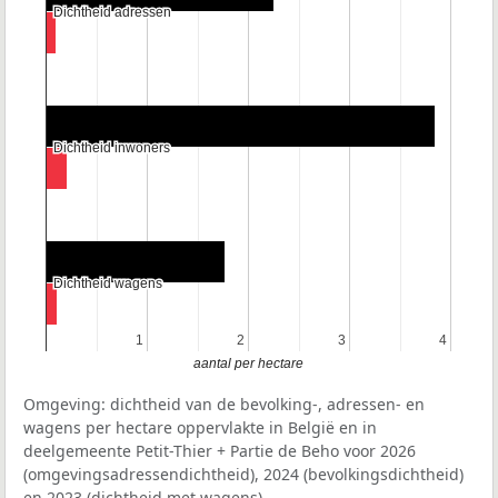
Dichtheid adressen
Dichtheid adressen
Dichtheid inwoners
Dichtheid inwoners
Dichtheid wagens
Dichtheid wagens
1
1
2
2
3
3
4
4
aantal per hectare
Omgeving: dichtheid van de bevolking-, adressen- en
wagens per hectare oppervlakte in België en in
deelgemeente Petit-Thier + Partie de Beho voor 2026
(omgevingsadressendichtheid), 2024 (bevolkingsdichtheid)
en 2023 (dichtheid met wagens).