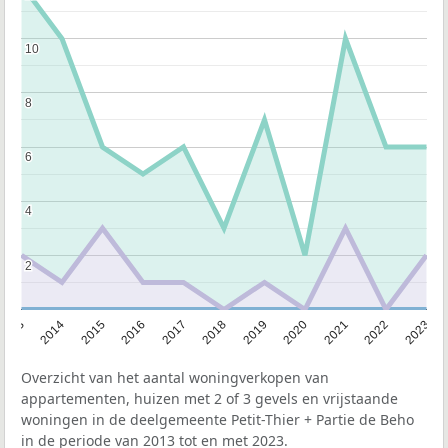
10
10
8
8
6
6
4
4
2
2
2013
2014
2015
2016
2017
2018
2019
2020
2021
2022
2023
Overzicht van het aantal woningverkopen van
appartementen, huizen met 2 of 3 gevels en vrijstaande
woningen in de deelgemeente Petit-Thier + Partie de Beho
in de periode van 2013 tot en met 2023.