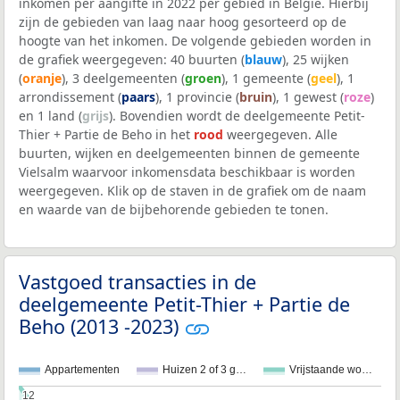
inkomen per aangifte in 2022 per gebied in België. Hierbij
zijn de gebieden van laag naar hoog gesorteerd op de
hoogte van het inkomen. De volgende gebieden worden in
de grafiek weergegeven: 40 buurten (
blauw
), 25 wijken
(
oranje
), 3 deelgemeenten (
groen
), 1 gemeente (
geel
), 1
arrondissement (
paars
), 1 provincie (
bruin
), 1 gewest (
roze
)
en 1 land (
grijs
). Bovendien wordt de deelgemeente Petit-
Thier + Partie de Beho in het
rood
weergegeven. Alle
buurten, wijken en deelgemeenten binnen de gemeente
Vielsalm waarvoor inkomensdata beschikbaar is worden
weergegeven. Klik op de staven in de grafiek om de naam
en waarde van de bijbehorende gebieden te tonen.
Vastgoed transacties in de
deelgemeente Petit-Thier + Partie de
Beho (2013 -2023)
Appartementen
Huizen 2 of 3 g…
Vrijstaande wo…
12
12