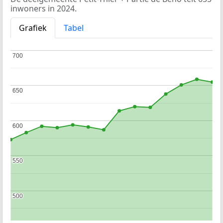
inwoners in 2024.
Grafiek
Tabel
700
700
650
650
600
600
550
550
500
500