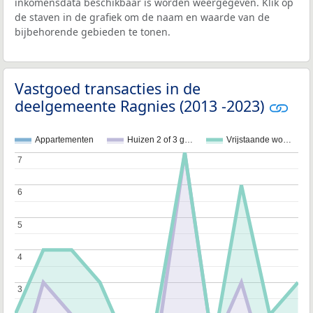
inkomensdata beschikbaar is worden weergegeven. Klik op
de staven in de grafiek om de naam en waarde van de
bijbehorende gebieden te tonen.
Vastgoed transacties in de
deelgemeente Ragnies (2013 -2023)
Appartementen
Huizen 2 of 3 g…
Vrijstaande wo…
7
7
6
6
5
5
4
4
3
3