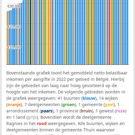
€30.000
€30.000
€20.000
€20.000
€10.000
€10.000
Bovenstaande grafiek toont het gemiddeld netto belastbaar
inkomen per aangifte in 2022 per gebied in België. Hierbij
zijn de gebieden van laag naar hoog gesorteerd op de
hoogte van het inkomen. De volgende gebieden worden in
de grafiek weergegeven: 41 buurten (
blauw
), 14 wijken
(
oranje
), 7 deelgemeenten (
groen
), 1 gemeente (
geel
), 1
arrondissement (
paars
), 1 provincie (
bruin
), 1 gewest (
roze
)
en 1 land (
grijs
). Bovendien wordt de deelgemeente
Ragnies in het
rood
weergegeven. Alle buurten, wijken en
deelgemeenten binnen de gemeente Thuin waarvoor