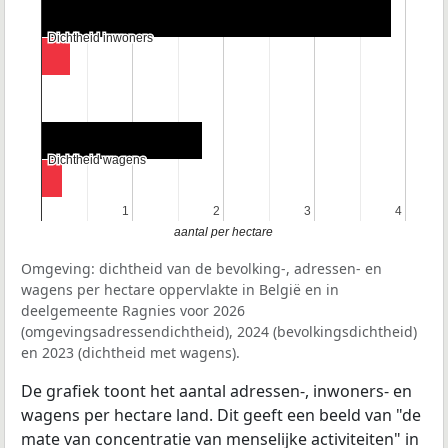
Dichtheid inwoners
Dichtheid inwoners
Dichtheid wagens
Dichtheid wagens
1
1
2
2
3
3
4
4
aantal per hectare
Omgeving: dichtheid van de bevolking-, adressen- en
wagens per hectare oppervlakte in België en in
deelgemeente Ragnies voor 2026
(omgevingsadressendichtheid), 2024 (bevolkingsdichtheid)
en 2023 (dichtheid met wagens).
De grafiek toont het aantal adressen-, inwoners- en
wagens per hectare land. Dit geeft een beeld van "de
mate van concentratie van menselijke activiteiten" in