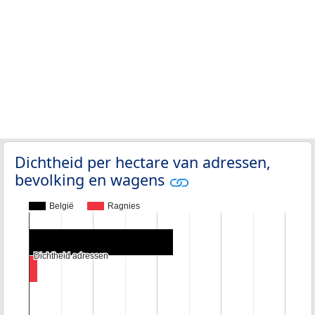
Dichtheid per hectare van adressen,
bevolking en wagens
België
Ragnies
Dichtheid adressen
Dichtheid adressen