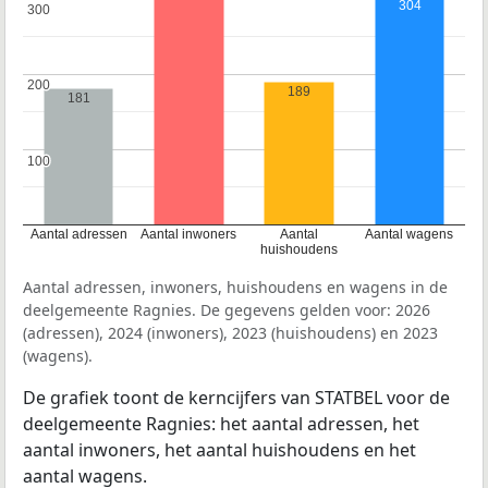
304
300
300
200
200
189
181
100
100
Aantal adressen
Aantal inwoners
Aantal
Aantal wagens
huishoudens
Aantal adressen, inwoners, huishoudens en wagens in de
deelgemeente Ragnies. De gegevens gelden voor: 2026
(adressen), 2024 (inwoners), 2023 (huishoudens) en 2023
(wagens).
De grafiek toont de kerncijfers van STATBEL voor de
deelgemeente Ragnies: het aantal adressen, het
aantal inwoners, het aantal huishoudens en het
aantal wagens.