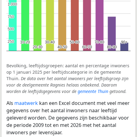
1.000
1.000
750
750
500
500
250
250
10-20
10-20
30-40
30-40
50-60
50-60
70-80
70-80
90+
90+
20-30
20-30
40-50
40-50
60-70
60-70
80-90
80-90
Bevolking, leeftijdsgroepen: aantal en percentage inwoners
op 1 januari 2025 per leeftijdscategorie in de gemeente
Thuin.
De data over het aantal inwoners per leeftijdsgroep zijn
voor de deelgemeente Ragnies helaas onbekend. Daarom
worden de leeftijdsgegevens voor de
gemeente Thuin
getoond.
Als
maatwerk
kan een Excel document met veel meer
gegevens over het aantal inwoners naar leeftijd
geleverd worden. De gegevens zijn beschikbaar voor
de periode 2009 tot en met 2026 met het aantal
inwoners per levensjaar.