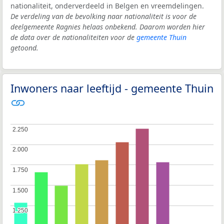
nationaliteit, onderverdeeld in Belgen en vreemdelingen.
De verdeling van de bevolking naar nationaliteit is voor de
deelgemeente Ragnies helaas onbekend. Daarom worden hier
de data over de nationaliteiten voor de
gemeente Thuin
getoond.
Inwoners naar leeftijd - gemeente Thuin
2.250
2.250
2.000
2.000
1.750
1.750
1.500
1.500
1.250
1.250