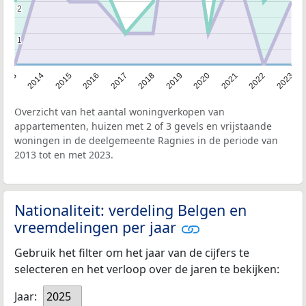
2
2
1
1
2013
2014
2015
2016
2017
2018
2019
2020
2021
2022
2023
Overzicht van het aantal woningverkopen van
appartementen, huizen met 2 of 3 gevels en vrijstaande
woningen in de deelgemeente Ragnies in de periode van
2013 tot en met 2023.
Nationaliteit: verdeling Belgen en
vreemdelingen per jaar
Gebruik het filter om het jaar van de cijfers te
selecteren en het verloop over de jaren te bekijken:
Jaar:
2025