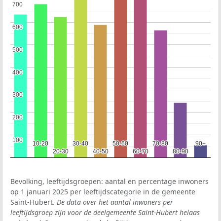
700
700
600
600
500
500
400
400
300
300
200
200
100
100
10-20
10-20
30-40
30-40
50-60
50-60
70-80
70-80
90+
90+
20-30
20-30
40-50
40-50
60-70
60-70
80-90
80-90
Bevolking, leeftijdsgroepen: aantal en percentage inwoners
op 1 januari 2025 per leeftijdscategorie in de gemeente
Saint-Hubert.
De data over het aantal inwoners per
leeftijdsgroep zijn voor de deelgemeente Saint-Hubert helaas