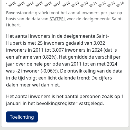
2020
2013
2019
2012
2018
2011
2024
2017
2023
2016
2022
2015
2021
2014
Bovenstaande grafiek toont het aantal inwoners per jaar op
basis van de data van
STATBEL
voor de deelgemeente Saint-
Hubert.
Het aantal inwoners in de deelgemeente Saint-
Hubert is met 25 inwoners gedaald van 3.032
inwoners in 2011 tot 3.007 inwoners in 2024 (dat is
een afname van 0,82%). Het gemiddelde verschil per
jaar over de hele periode van 2011 tot en met 2024
was -2 inwoner (-0,06%). De ontwikkeling van de data
in de tijd volgt een licht dalende trend: De cijfers
dalen meer wel dan niet.
Het aantal inwoners is het aantal personen zoals op 1
januari in het bevolkingsregister vastgelegd.
Toelichting