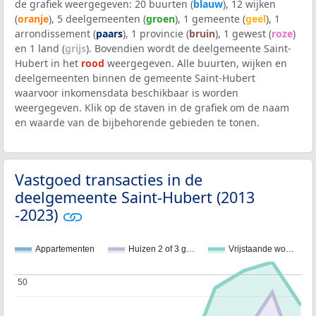
de grafiek weergegeven: 20 buurten (
blauw
), 12 wijken
(
oranje
), 5 deelgemeenten (
groen
), 1 gemeente (
geel
), 1
arrondissement (
paars
), 1 provincie (
bruin
), 1 gewest (
roze
)
en 1 land (
grijs
). Bovendien wordt de deelgemeente Saint-
Hubert in het
rood
weergegeven. Alle buurten, wijken en
deelgemeenten binnen de gemeente Saint-Hubert
waarvoor inkomensdata beschikbaar is worden
weergegeven. Klik op de staven in de grafiek om de naam
en waarde van de bijbehorende gebieden te tonen.
Vastgoed transacties in de
deelgemeente Saint-Hubert (2013
-2023)
Appartementen
Huizen 2 of 3 g…
Vrijstaande wo…
50
50