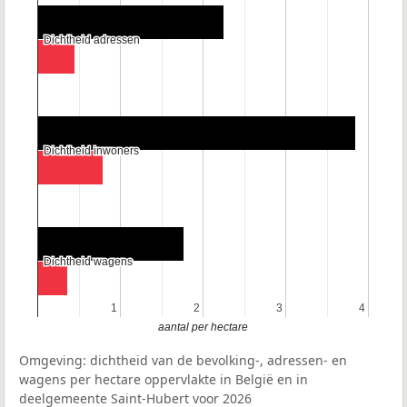
Dichtheid adressen
Dichtheid adressen
Dichtheid inwoners
Dichtheid inwoners
Dichtheid wagens
Dichtheid wagens
1
1
2
2
3
3
4
4
aantal per hectare
Omgeving: dichtheid van de bevolking-, adressen- en
wagens per hectare oppervlakte in België en in
deelgemeente Saint-Hubert voor 2026