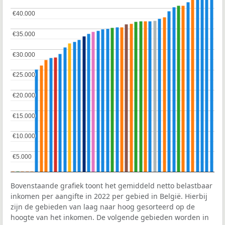
€40.000
€40.000
€35.000
€35.000
€30.000
€30.000
€25.000
€25.000
€20.000
€20.000
€15.000
€15.000
€10.000
€10.000
€5.000
€5.000
Bovenstaande grafiek toont het gemiddeld netto belastbaar
inkomen per aangifte in 2022 per gebied in België. Hierbij
zijn de gebieden van laag naar hoog gesorteerd op de
hoogte van het inkomen. De volgende gebieden worden in