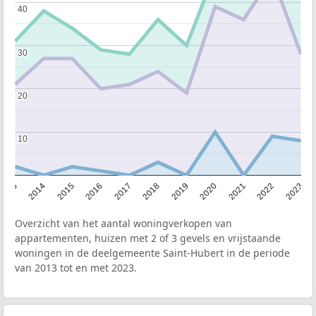
40
40
30
30
20
20
10
10
2013
2014
2015
2016
2017
2018
2019
2020
2021
2022
2023
Overzicht van het aantal woningverkopen van
appartementen, huizen met 2 of 3 gevels en vrijstaande
woningen in de deelgemeente Saint-Hubert in de periode
van 2013 tot en met 2023.