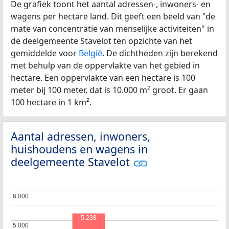
De grafiek toont het aantal adressen-, inwoners- en
wagens per hectare land. Dit geeft een beeld van "de
mate van concentratie van menselijke activiteiten" in
de deelgemeente Stavelot ten opzichte van het
gemiddelde voor
België
. De dichtheden zijn berekend
met behulp van de oppervlakte van het gebied in
hectare. Een oppervlakte van een hectare is 100
meter bij 100 meter, dat is 10.000 m² groot. Er gaan
100 hectare in 1 km².
Aantal adressen, inwoners,
huishoudens en wagens in
deelgemeente Stavelot
6.000
6.000
5.238
5.000
5.000