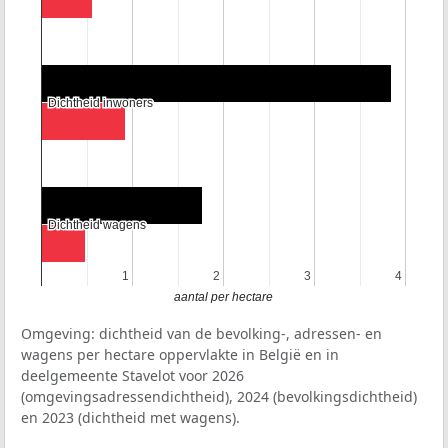
Dichtheid inwoners
Dichtheid inwoners
Dichtheid wagens
Dichtheid wagens
1
1
2
2
3
3
4
4
aantal per hectare
Omgeving: dichtheid van de bevolking-, adressen- en
wagens per hectare oppervlakte in België en in
deelgemeente Stavelot voor 2026
(omgevingsadressendichtheid), 2024 (bevolkingsdichtheid)
en 2023 (dichtheid met wagens).