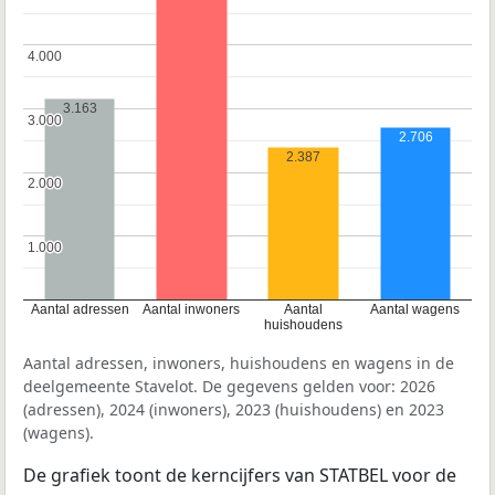
4.000
4.000
3.163
3.000
3.000
2.706
2.387
2.000
2.000
1.000
1.000
Aantal adressen
Aantal inwoners
Aantal
Aantal wagens
huishoudens
Aantal adressen, inwoners, huishoudens en wagens in de
deelgemeente Stavelot. De gegevens gelden voor: 2026
(adressen), 2024 (inwoners), 2023 (huishoudens) en 2023
(wagens).
De grafiek toont de kerncijfers van STATBEL voor de