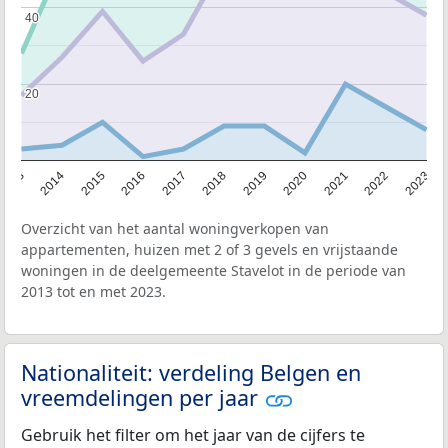
40
40
20
20
2013
2014
2015
2016
2017
2018
2019
2020
2021
2022
2023
Overzicht van het aantal woningverkopen van
appartementen, huizen met 2 of 3 gevels en vrijstaande
woningen in de deelgemeente Stavelot in de periode van
2013 tot en met 2023.
Nationaliteit: verdeling Belgen en
vreemdelingen per jaar
Gebruik het filter om het jaar van de cijfers te