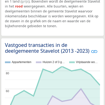
en 1 land (
grijs
). Bovendien wordt de deelgemeente Stavelot
in het
rood
weergegeven. Alle buurten, wijken en
deelgemeenten binnen de gemeente Stavelot waarvoor
inkomensdata beschikbaar is worden weergegeven. Klik op
de staven in de grafiek om de naam en waarde van de
bijbehorende gebieden te tonen.
Vastgoed transacties in de
deelgemeente Stavelot (2013 -2023)
Appartementen
Huizen 2 of 3 g…
Vrijstaande wo…
80
80
60
60