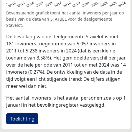
2020
2013
2019
2012
2018
2011
2024
2017
2023
2016
2022
2015
2021
2014
Bovenstaande grafiek toont het aantal inwoners per jaar op
basis van de data van
STATBEL
voor de deelgemeente
Stavelot.
De bevolking van de deelgemeente Stavelot is met
181 inwoners toegenomen van 5.057 inwoners in
2011 tot 5.238 inwoners in 2024 (dat is een kleine
toename van 3,58%). Het gemiddelde verschil per jaar
over de hele periode van 2011 tot en met 2024 was 14
inwoners (0,27%). De ontwikkeling van de data in de
tijd volgt een licht stijgende trend: De cijfers stijgen
meer wel dan niet.
Het aantal inwoners is het aantal personen zoals op 1
januari in het bevolkingsregister vastgelegd.
Toelichting