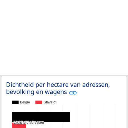
Dichtheid per hectare van adressen,
bevolking en wagens
België
Stavelot
Dichtheid adressen
Dichtheid adressen