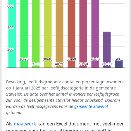
600
600
400
400
200
200
10-20
10-20
30-40
30-40
50-60
50-60
70-80
70-80
90+
90+
20-30
20-30
40-50
40-50
60-70
60-70
80-90
80-90
Bevolking, leeftijdsgroepen: aantal en percentage inwoners
op 1 januari 2025 per leeftijdscategorie in de gemeente
Stavelot.
De data over het aantal inwoners per leeftijdsgroep
zijn voor de deelgemeente Stavelot helaas onbekend. Daarom
worden de leeftijdsgegevens voor de
gemeente Stavelot
getoond.
Als
maatwerk
kan een Excel document met veel meer
gegevens over het aantal inwoners naar leeftijd