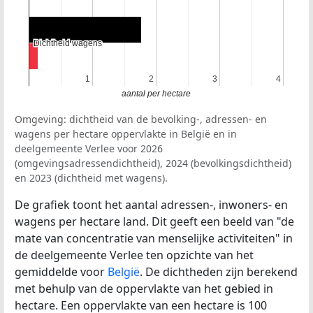
Dichtheid wagens
Dichtheid wagens
1
1
2
2
3
3
4
4
aantal per hectare
Omgeving: dichtheid van de bevolking-, adressen- en
wagens per hectare oppervlakte in België en in
deelgemeente Verlee voor 2026
(omgevingsadressendichtheid), 2024 (bevolkingsdichtheid)
en 2023 (dichtheid met wagens).
De grafiek toont het aantal adressen-, inwoners- en
wagens per hectare land. Dit geeft een beeld van "de
mate van concentratie van menselijke activiteiten" in
de deelgemeente Verlee ten opzichte van het
gemiddelde voor
België
. De dichtheden zijn berekend
met behulp van de oppervlakte van het gebied in
hectare. Een oppervlakte van een hectare is 100