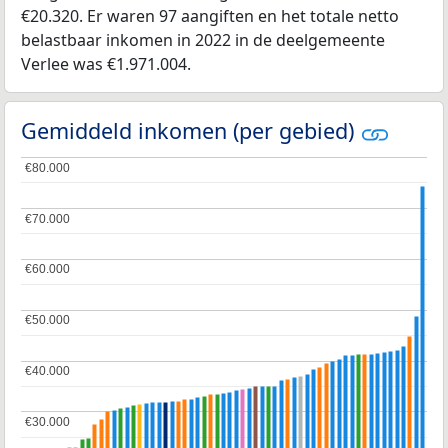
€20.320. Er waren 97 aangiften en het totale netto
belastbaar inkomen in 2022 in de deelgemeente
Verlee was €1.971.004.
Gemiddeld inkomen (per gebied)
€80.000
€80.000
€70.000
€70.000
€60.000
€60.000
€50.000
€50.000
€40.000
€40.000
€30.000
€30.000