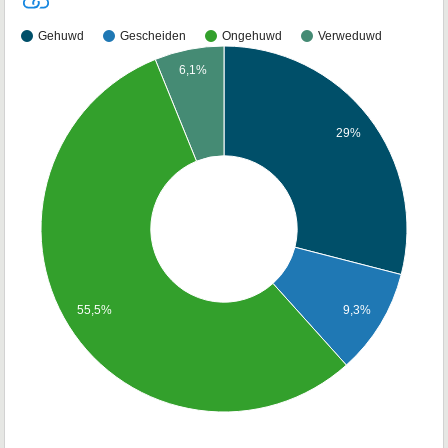
Gehuwd
Gescheiden
Ongehuwd
Verweduwd
6,1%
29%
9,3%
55,5%