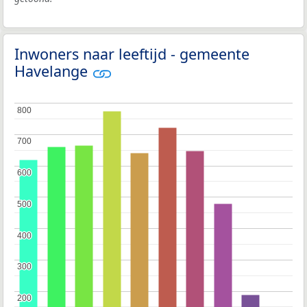
Inwoners naar leeftijd - gemeente
Havelange
800
800
700
700
600
600
500
500
400
400
300
300
200
200