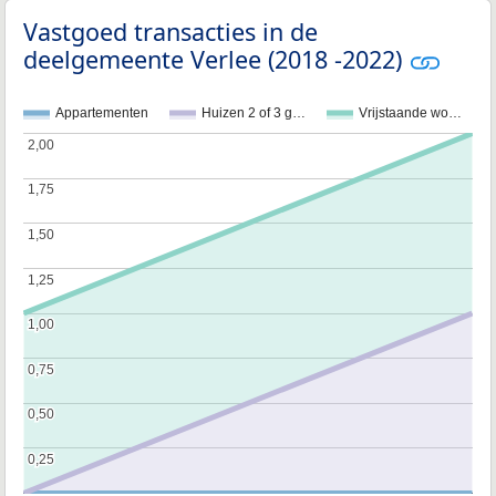
Vastgoed transacties in de
deelgemeente Verlee (2018 -2022)
Appartementen
Huizen 2 of 3 g…
Vrijstaande wo…
2,00
2,00
1,75
1,75
1,50
1,50
1,25
1,25
1,00
1,00
0,75
0,75
0,50
0,50
0,25
0,25