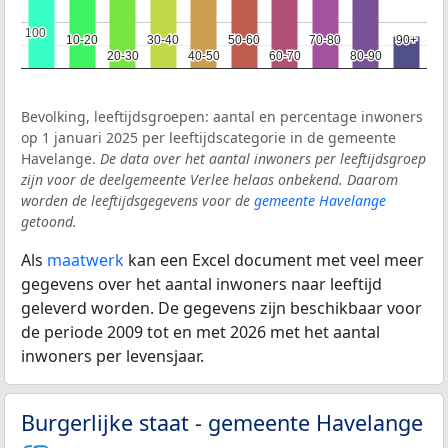
100
100
10-20
10-20
30-40
30-40
50-60
50-60
70-80
70-80
90+
90+
20-30
20-30
40-50
40-50
60-70
60-70
80-90
80-90
Bevolking, leeftijdsgroepen: aantal en percentage inwoners
op 1 januari 2025 per leeftijdscategorie in de gemeente
Havelange.
De data over het aantal inwoners per leeftijdsgroep
zijn voor de deelgemeente Verlee helaas onbekend. Daarom
worden de leeftijdsgegevens voor de
gemeente Havelange
getoond.
Als
maatwerk
kan een Excel document met veel meer
gegevens over het aantal inwoners naar leeftijd
geleverd worden. De gegevens zijn beschikbaar voor
de periode 2009 tot en met 2026 met het aantal
inwoners per levensjaar.
Burgerlijke staat - gemeente Havelange