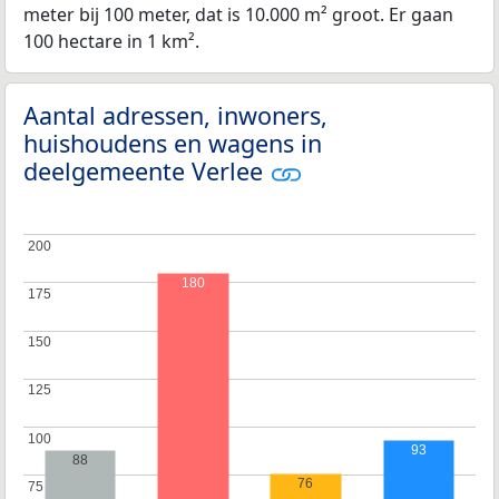
meter bij 100 meter, dat is 10.000 m² groot. Er gaan
100 hectare in 1 km².
Aantal adressen, inwoners,
huishoudens en wagens in
deelgemeente Verlee
200
200
180
175
175
150
150
125
125
100
100
93
88
76
75
75