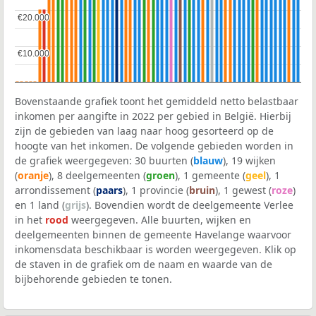
€20.000
€20.000
€10.000
€10.000
Bovenstaande grafiek toont het gemiddeld netto belastbaar
inkomen per aangifte in 2022 per gebied in België. Hierbij
zijn de gebieden van laag naar hoog gesorteerd op de
hoogte van het inkomen. De volgende gebieden worden in
de grafiek weergegeven: 30 buurten (
blauw
), 19 wijken
(
oranje
), 8 deelgemeenten (
groen
), 1 gemeente (
geel
), 1
arrondissement (
paars
), 1 provincie (
bruin
), 1 gewest (
roze
)
en 1 land (
grijs
). Bovendien wordt de deelgemeente Verlee
in het
rood
weergegeven. Alle buurten, wijken en
deelgemeenten binnen de gemeente Havelange waarvoor
inkomensdata beschikbaar is worden weergegeven. Klik op
de staven in de grafiek om de naam en waarde van de
bijbehorende gebieden te tonen.