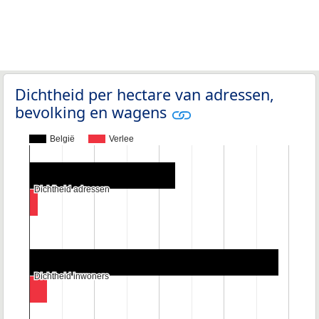
Dichtheid per hectare van adressen,
bevolking en wagens
België
Verlee
Dichtheid adressen
Dichtheid adressen
Dichtheid inwoners
Dichtheid inwoners