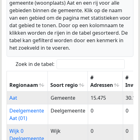
gemeente (woonplaats) Aat en een rij voor alle
gebieden binnen de gemeente. Klik op de naam
van een gebied om de pagina met statistieken voor
dat gebied te tonen. Door op een kolomnaam te
klikken worden de rijen in de tabel gesorteerd. De
tabel kan gefilterd worden door een kenmerk in
het zoekveld in te voeren.
Zoek in de tabel:
#
#
Regionaam
Soort regio
Adressen
Inwo
Regionaam
Soort regio
#
#
Aat
Gemeente
15.475
30.12
Adressen
Inwo
Deelgemeente
Deelgemeente
0
0
Aat (01)
Wijk 0
Wijk
0
0
Deelgemeente